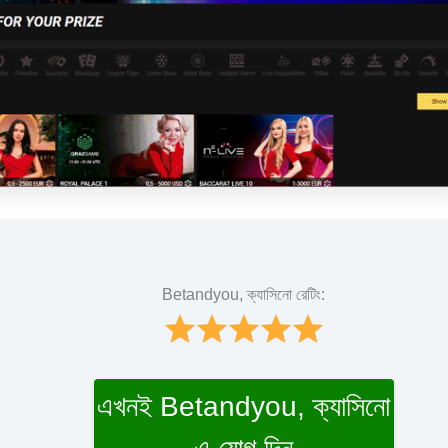
Betandyou, ক্যাসিনো রেটিং:
এখনই Betandyou, ক্যাসিনো