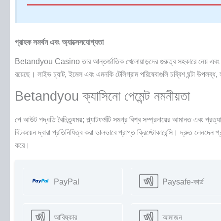
গ্রাহক সমর্থন এবং অ্যাক্সেসযোগ্যতা
Betandyou Casino তার আন্তর্জাতিক খেলোয়াড়দের গুরুত্ব সহকারে নেয় এবং 60 টিরও
রয়েছে। লাইভ চ্যাট, ইমেল এবং এমনকি টেলিগ্রাম পরিষেবাগুলি চব্বিশ ঘন্টা উপলব্ধ, 
Betandyou ক্যাসিনো পেমেন্ট নমনীয়তা
পে আউট পদ্ধতি বৈচিত্র্যময়; প্ল্যাটফর্মটি সমগ্র বিশ্ব সম্প্রদায়ের আমানত এবং প্র
বিটকয়েন দ্বারা প্রতিনিধিত্ব করা ভালভাবে প্রাপ্ত ক্রিপ্টোকারেন্সি। দ্রুত লেনদেন 
করে।
PayPal
Paysafe-কার্ড
আবিষ্কার
আমাজন