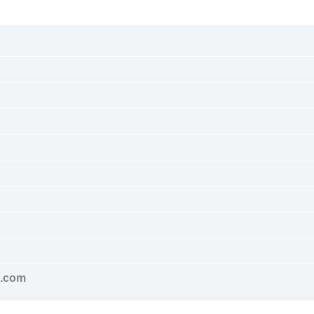
u.com