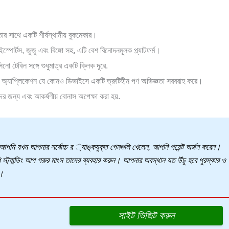
লতার সাথে একটি শীর্ষস্থানীয় বুকমেকার।
পোর্টস, জুজু এবং বিঙ্গো সহ, এটি বেশ বিনোদনমূলক প্ল্যাটফর্ম।
 টেবিল সঙ্গে শুধুমাত্র একটি ক্লিক দূরে.
অ্যাপ্লিকেশন যে কোনও ডিভাইসে একটি ত্রুটিহীন পণ অভিজ্ঞতা সরবরাহ করে।
জন্য এবং আকর্ষণীয় বোনাস অপেক্ষা করা হয়.
 আপনি যখন আপনার সর্বোচ্চ র ্যাঙ্কযুক্ত গেমগুলি খেলেন, আপনি পয়েন্ট অর্জন করেন।
স্ট্যান্ডিং আপ গরুর মাংস তাদের ব্যবহার করুন। আপনার অবস্থান যত উঁচু হবে পুরস্কার ও
ল।
সাইট ভিজিট করুন