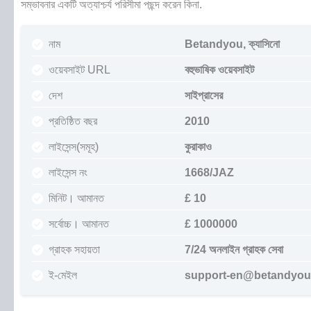
সম্ভাবনার একটি অত্যাশ্চর্য পরিসীমা পছন্দ করেন কিনা.
নাম
Betandyou, ক্যাসিনো
ওয়েবসাইট URL
বহুভাষিক ওয়েবসাইট
দেশ
সাইপ্রাসের
প্রতিষ্ঠিত বছর
2010
লাইসেন্স(সমূহ)
কুরাকাও
লাইসেন্স নং
1668/JAZ
মিনিট। আমানত
£ 10
সর্বোচ্চ। আমানত
£ 1000000
গ্রাহক সহায়তা
7/24 অনলাইন গ্রাহক সেবা
ই-মেইল
support-en@betandyo