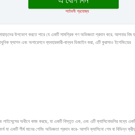
এ যোগ দিন
শর্তাবলী প্রযোজ্য
েলোয়াড়দের উপভোগ করতে পারে যে একটি সামগ্রিক পণ অভিজ্ঞতা প্রদান করে. আপনার বিষ য
ুনিক ফ্যাশন এবং অপারেশনে ব্যবহারকারী-বান্ধব ডিজাইন করা, এটি কুরাসাও ইগেমিংয়ের
গেমিং লাইসেন্সের অধীনে কাজ করছে, যা একটি বিস্তৃত এক, এবং এটি ক্যাসিনোগুলির মধ্যে একট
্ম যা একটি শীর্ষ মানের গেমিং অভিজ্ঞতা প্রদান করে- আপনি ক্যাসিনো গেম বা বিভিন্ন ক্রীড