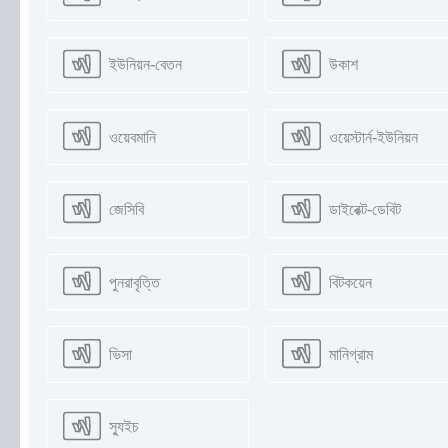
ইউনিয়ন-বেতন
উকাশ
ওয়েবমানি
ওয়েস্টার্ন-ইউনিয়ন
জেসিবি
ডাইরেক্ট-ডেবিট
পুনরাবৃত্তি
বিটকয়েন
ভিসা
মানিগ্রাম
স্যুইচ