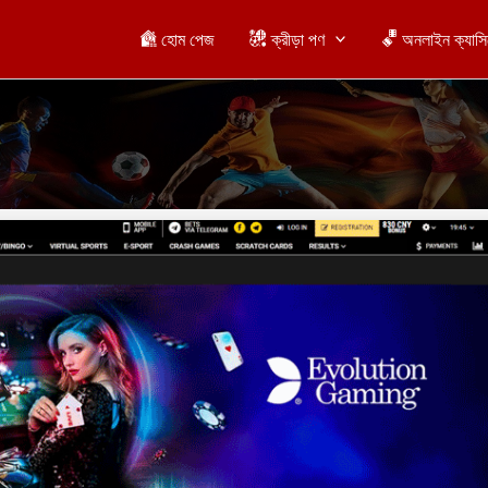
হোম পেজ
ক্রীড়া পণ
অনলাইন ক্যাস