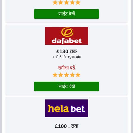
साईट देखें
£130 तक
+ £ 5 नि: शुल्क दांव
समीक्षा पढ़ें
साईट देखें
£100 . तक