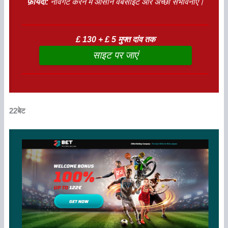
फ़ायदा:
नेविगेट करने में आसान वेबसाइट और अच्छी संभावनाएं।
£ 130 + £ 5 मुफ्त दांव तक
साइट पर जाएं
22बेट