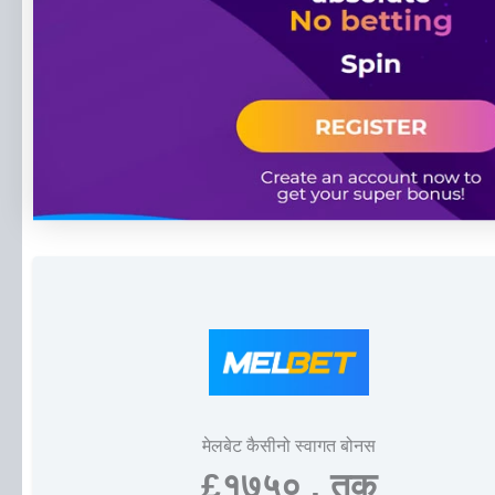
मेलबेट कैसीनो स्वागत बोनस
£१७५० . तक