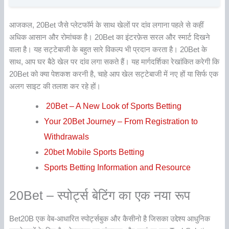
आजकल, 20Bet जैसे प्लेटफॉर्म के साथ खेलों पर दांव लगाना पहले से कहीं
अधिक आसान और रोमांचक है। 20Bet का इंटरफ़ेस सरल और स्मार्ट दिखने
वाला है। यह सट्टेबाजी के बहुत सारे विकल्प भी प्रदान करता है। 20Bet के
साथ, आप घर बैठे खेल पर दांव लगा सकते हैं। यह मार्गदर्शिका रेखांकित करेगी कि
20Bet को क्या पेशकश करनी है, चाहे आप खेल सट्टेबाजी में नए हों या सिर्फ एक
अलग साइट की तलाश कर रहे हों।
­ 20Bet – A New Look of Sports Betting
Your 20Bet Journey – From Registration to
Withdrawals
20bet Mobile Sports Betting
Sports Betting Information and Resource
20Bet – स्पोर्ट्स बेटिंग का एक नया रूप
Bet20B एक वेब-आधारित स्पोर्ट्सबुक और कैसीनो है जिसका उद्देश्य आधुनिक