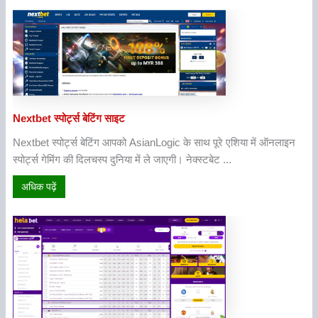
Nextbet स्पोर्ट्स बेटिंग साइट
Nextbet स्पोर्ट्स बेटिंग आपको AsianLogic के साथ पूरे एशिया में ऑनलाइन
स्पोर्ट्स गेमिंग की दिलचस्प दुनिया में ले जाएगी। नेक्स्टबेट ...
about Nextbet स्पोर्ट्स बेटिंग साइट
अधिक पढ़ें