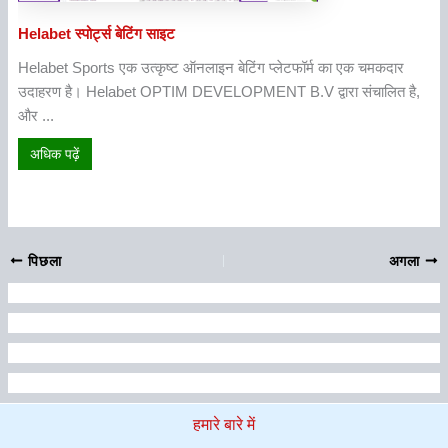
Helabet स्पोर्ट्स बेटिंग साइट
Helabet Sports एक उत्कृष्ट ऑनलाइन बेटिंग प्लेटफॉर्म का एक चमकदार
उदाहरण है। Helabet OPTIM DEVELOPMENT B.V द्वारा संचालित है,
और ...
about Helabet स्पोर्ट्स बेटिंग साइट
अधिक पढ़ें
पिछला
अगला
हमारे बारे में