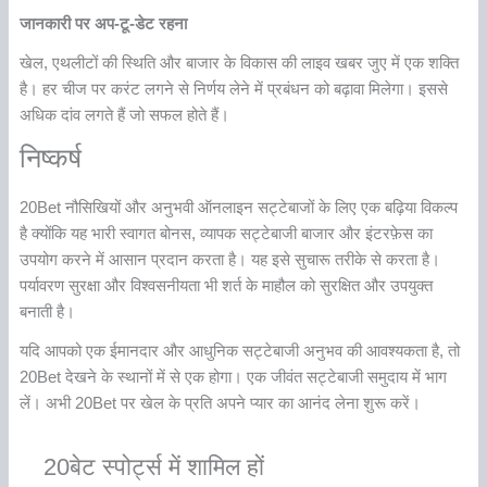
जानकारी पर अप-टू-डेट रहना
खेल, एथलीटों की स्थिति और बाजार के विकास की लाइव खबर जुए में एक शक्ति
है। हर चीज पर करंट लगने से निर्णय लेने में प्रबंधन को बढ़ावा मिलेगा। इससे
अधिक दांव लगते हैं जो सफल होते हैं।
निष्कर्ष
20Bet नौसिखियों और अनुभवी ऑनलाइन सट्टेबाजों के लिए एक बढ़िया विकल्प
है क्योंकि यह भारी स्वागत बोनस, व्यापक सट्टेबाजी बाजार और इंटरफ़ेस का
उपयोग करने में आसान प्रदान करता है। यह इसे सुचारू तरीके से करता है।
पर्यावरण सुरक्षा और विश्वसनीयता भी शर्त के माहौल को सुरक्षित और उपयुक्त
बनाती है।
यदि आपको एक ईमानदार और आधुनिक सट्टेबाजी अनुभव की आवश्यकता है, तो
20Bet देखने के स्थानों में से एक होगा। एक जीवंत सट्टेबाजी समुदाय में भाग
लें। अभी 20Bet पर खेल के प्रति अपने प्यार का आनंद लेना शुरू करें।
20बेट स्पोर्ट्स में शामिल हों