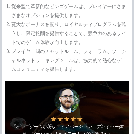
従来型で革新的なビンゴゲームは、プレイヤーにさま
ざまなオプションを提供します。
寛大なボーナスを配り、ロイヤルティプログラムを確
立し、限定報酬を提供することで、競争力のあるサイ
トでのゲーム体験が向上します。
プレイヤー間のチャットルーム、フォーラム、ソーシ
ャルネットワーキングツールは、協力的で熱心なゲー
ムコミュニティを提供します。
★
★
★
★
★
「ビンゴゲーム市場は、イノベーション、プレイヤー体
験、ソーシャルネットワーキングの場です」