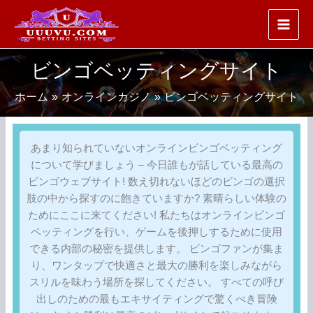
内
容
を
ス
ビンゴベッティングサイト
キ
ッ
ホーム
オンラインカジノ
ビンゴベッティングサイト
プ
あまり知られていないオンラインビンゴベッティング
について学びましょう – 今日誰もが話している最高の
ビンゴウェブサイト! 数え切れないほどのビンゴの選択
肢の中から探すのに飽きていますか? 素晴らしい体験の
ためにここに来てください! 私たちはオンラインビンゴ
ベッティングを行い、ゲームを後押しするために使用
できる内部の秘密を提供します。 ビンゴファンが集ま
り、ワンタップで快適さと最大の勝利を楽しみながら
スリルを味わう場所を探してください。 すべての呼び
出しのための最もエキサイティングで驚くべき冒険