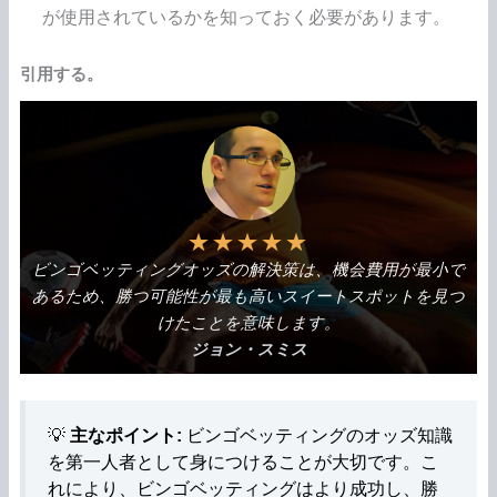
が使用されているかを知っておく必要があります。
引用する。
★
★
★
★
★
ビンゴベッティングオッズの解決策は、機会費用が最小で
あるため、勝つ可能性が最も高いスイートスポットを見つ
けたことを意味します。
ジョン・スミス
💡
主なポイント:
ビンゴベッティングのオッズ知識
を第一人者として身につけることが大切です。こ
れにより、ビンゴベッティングはより成功し、勝