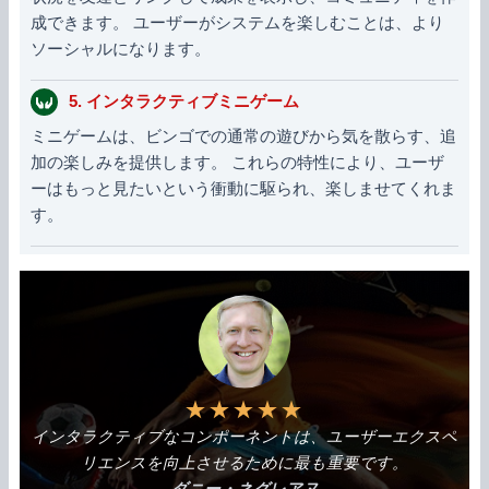
成できます。 ユーザーがシステムを楽しむことは、より
ソーシャルになります。
5. インタラクティブミニゲーム
ミニゲームは、ビンゴでの通常の遊びから気を散らす、追
加の楽しみを提供します。 これらの特性により、ユーザ
ーはもっと見たいという衝動に駆られ、楽しませてくれま
す。
★
★
★
★
★
インタラクティブなコンポーネントは、ユーザーエクスペ
リエンスを向上させるために最も重要です。
ダニー・ネグレアヌ