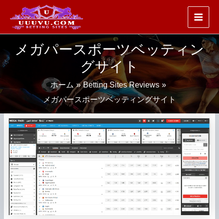
内
容
を
ス
メガパースポーツベッティン
キ
グサイト
ッ
プ
ホーム
Betting Sites Reviews
メガパースポーツベッティングサイト