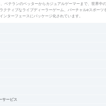
は、ベテランのベッターからカジュアルゲーマーまで、世界中
ラクティブなライブディーラーゲーム、バーチャルeスポーツ
インターフェースにパッケージ化されています。
マーサービス