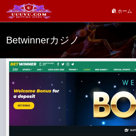
内
ホーム
容
を
ス
キ
Betwinnerカジノ
ッ
プ