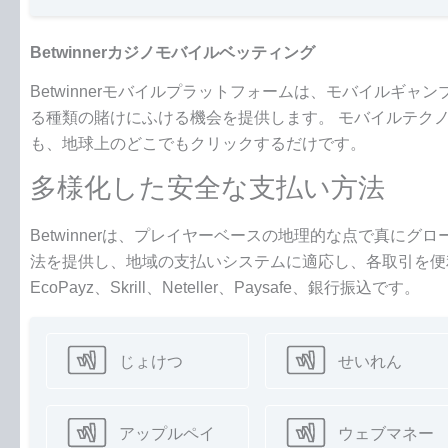
Betwinnerカジノモバイルベッティング
Betwinnerモバイルプラットフォームは、モバイルギ
る種類の賭けにふける機会を提供します。 モバイルテクノロ
も、地球上のどこでもクリックするだけです。
多様化した安全な支払い方法
Betwinnerは、プレイヤーベースの地理的な点で真に
法を提供し、地域の支払いシステムに適応し、各取引を便利で安
EcoPayz、Skrill、Neteller、Paysafe、銀行振込です。
じょけつ
せいれん
アップルペイ
ウェブマネー