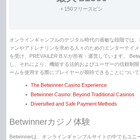
+ 150フリースピン
オンラインギャンブルのデジタル時代の過敏な段階では、Be
ァンやアドレナリンを求める人々のためのエンターテイメントソースです。
を受け、PREVAILER B.V.が所有・運営しています。 Bet
し、それにより、機能する法的およびユーザーの信頼制限を確
ームを使用する際にプレイヤーが期待できることについて
The Betwinner Casino Experience
Betwinner Casino: Beyond Traditional Casinos
Diversified and Safe Payment Methods
Betwinnerカジノ体験
Betwinnerは、オンラインギャンブルサイトの中でも