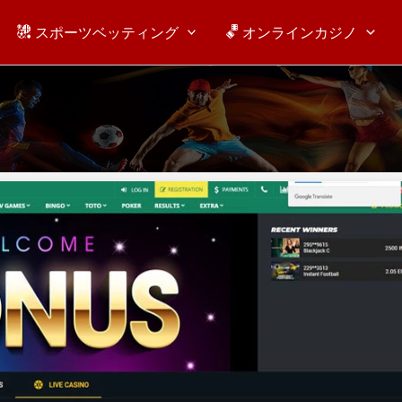
スポーツベッティング
オンラインカジノ