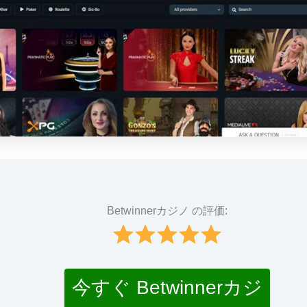
Betwinnerカジノ の評価:
今すぐ Betwinnerカジ