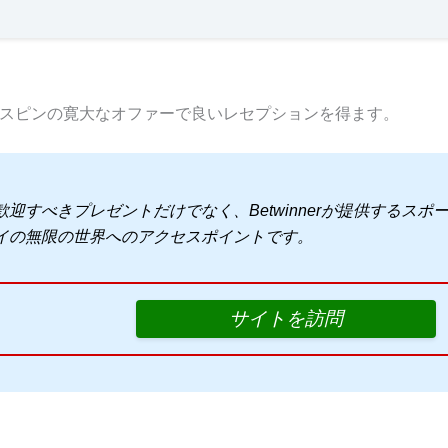
50フリースピンの寛大なオファーで良いレセプションを得ます。
すべきプレゼントだけでなく、Betwinnerが提供するスポ
イの無限の世界へのアクセスポイントです。
サイトを訪問