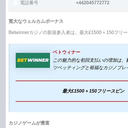
電話番号
+442045772772
寛大なウェルカムボーナス
Betwinnerカジノの新規参入者は、最大£1500 + 1
ベトウィナー
この魅力的な初回支払いの増加は、歓迎
ツベッティングと裕福なカジノプレ
最大£1500 + 150フリースピン
カジノゲームが豊富