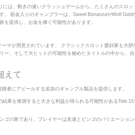
イブラリには、動きの速いクラッシュゲームから、たくさんのスロッ
入りのギャンブラーは、Sweet BonanzaやWolf Gold
験を提供し、お金を稼ぐ可能性があります。
まなテーマが用意されています。 クラシックスロット愛好家も大胆
リー、そして大ヒットの可能性を秘めたタイトルの中から、自
を超えて
くの視聴者にアピールする追加のギャンブル製品を提供します。
結果を推測すると大きな利益が得られる可能性があるToto 15
ム、ビンゴの家であり、プレイヤーは友達とビンゴのバリエーション
。