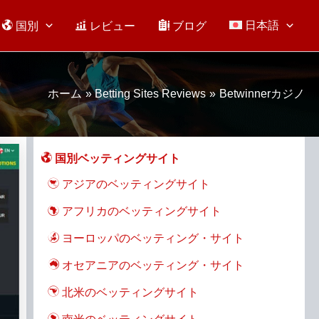
日本語
国別
レビュー
ブログ
ホーム
Betting Sites Reviews
Betwinnerカジノ
国別ベッティングサイト
アジアのベッティングサイト
アフリカのベッティングサイト
ヨーロッパのベッティング・サイト
オセアニアのベッティング・サイト
北米のベッティングサイト