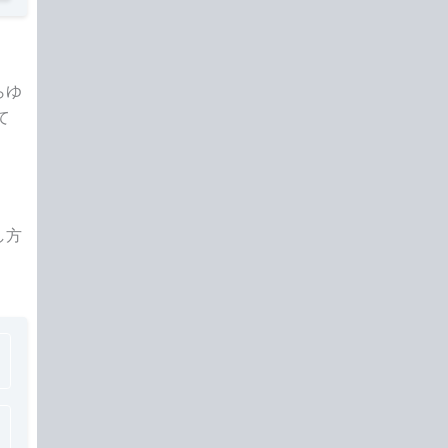
らゆ
て
し方