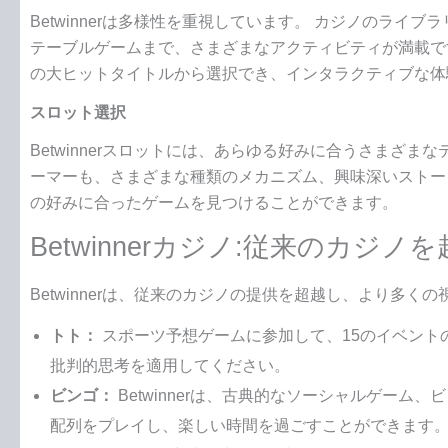
Betwinnerは多様性を重視しています。 カジノのラ
テーブルゲームまで、さまざまなアクティビティが満載です。 筋金
の大ヒットタイトルから選択でき、インタラクティブな体
スロット選択
Betwinnerスロットには、あらゆる好みに合うさまざ
ーマーも、さまざまな種類のメカニズム、興味深いストー
の好みに合ったゲームを見つけることができます。
Betwinnerカジノ:従来のカジノ
Betwinnerは、従来のカジノの提供を超越し、より多
トト：
スポーツ予想ゲームに参加して、15のイベントの
批判的思考を適用してください。
ビンゴ：
Betwinnerは、古典的なソーシャルゲー
配列をプレイし、楽しい時間を過ごすことができます