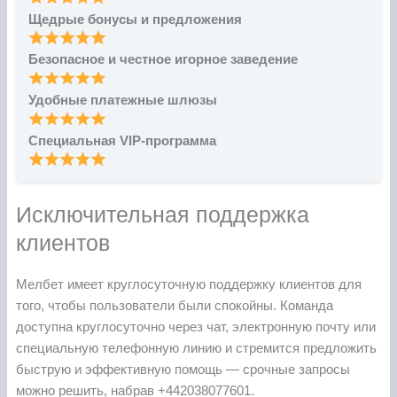
Щедрые бонусы и предложения
Безопасное и честное игорное заведение
Удобные платежные шлюзы
Специальная VIP-программа
Исключительная поддержка
клиентов
Мелбет имеет круглосуточную поддержку клиентов для
того, чтобы пользователи были спокойны. Команда
доступна круглосуточно через чат, электронную почту или
специальную телефонную линию и стремится предложить
быструю и эффективную помощь — срочные запросы
можно решить, набрав +442038077601.