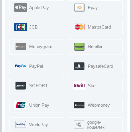
Apple Pay
Epay
JCB
MasterCard
Moneygram
Neteller
PayPal
PaysafeCard
SOFORT
Skrill
Union Pay
Webmoney
google-
WorldPay
кошелек