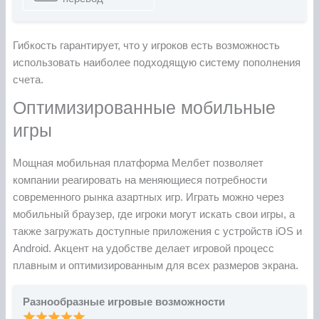
Гибкость гарантирует, что у игроков есть возможность
использовать наиболее подходящую систему пополнения
счета.
Оптимизированные мобильные
игры
Мощная мобильная платформа Мелбет позволяет
компании реагировать на меняющиеся потребности
современного рынка азартных игр. Играть можно через
мобильный браузер, где игроки могут искать свои игры, а
также загружать доступные приложения с устройств iOS и
Android. Акцент на удобстве делает игровой процесс
плавным и оптимизированным для всех размеров экрана.
Разнообразные игровые возможности