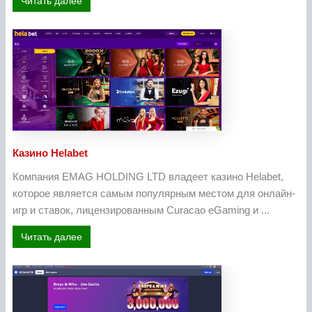
Читать далее
Казино Helabet
Компания EMAG HOLDING LTD владеет казино Helabet,
которое является самым популярным местом для онлайн-
игр и ставок, лицензированным Curacao eGaming и ...
about Казино Helabet
Читать далее