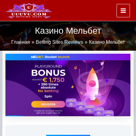
Перейти
к
содержимому
Казино Мельбет
Главная
Betting Sites Reviews
Казино Мельбет