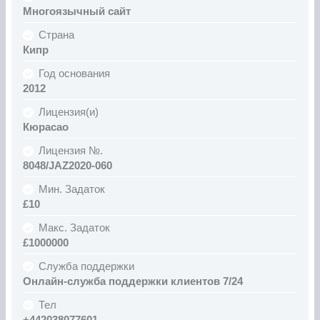
Многоязычный сайт
Страна
Кипр
Год основания
2012
Лицензия(и)
Кюрасао
Лицензия №.
8048/JAZ2020-060
Мин. Задаток
£10
Макс. Задаток
£1000000
Служба поддержки
Онлайн-служба поддержки клиентов 7/24
Тел
+442038077601