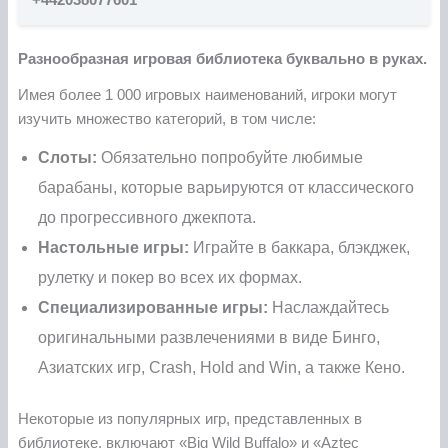
Разнообразная игровая библиотека буквально в руках.
Имея более 1 000 игровых наименований, игроки могут
изучить множество категорий, в том числе:
Слоты:
Обязательно попробуйте любимые
барабаны, которые варьируются от классического
до прогрессивного джекпота.
Настольные игры:
Играйте в баккара, блэкджек,
рулетку и покер во всех их формах.
Специализированные игры:
Наслаждайтесь
оригинальными развлечениями в виде Бинго,
Азиатских игр, Crash, Hold and Win, а также Кено.
Некоторые из популярных игр, представленных в
библиотеке, включают «Big Wild Buffalo» и «Aztec