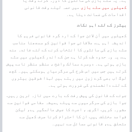
ہے۔ یہ سٹے بازی کی سائٹوں کا دورہ کرتے وقت یا
کھیلوں میں سٹے بازی
میں حصہ لیتے وقت قانونی
اقدامات کی ضمانت دیتا ہے۔
بیٹرز کے لئے اہم نکات
کھیلوں میں آن لائن جوا کے ارد گرد قانونی فریم کا
اندیشہ اہم ہے. علاقائی جوا قوانین کو سمجھنا مناسب
سٹے بازی کی سائٹوں کا انتخاب کرنے کے لئے فائدہ مند
ہے. یہ وہ حدود طے کرتا ہے جن کے اندر کھیلوں میں سٹے
بازی ہوتی ہے۔ دوسرے ممالک واضح ، منظم منظر نامے پیش
کرتے ہیں جس میں اس طرح کی سرگرمیاں ہوسکتی ہیں۔ کچھ
لوگ اب بھی گرے زون میں رہتے ہیں لہذا شوقین بیٹروں
کے لئے دانشمندی کی ضرورت ہوتی ہے۔
جوئے کے قانون کی پیش رفت کے بارے میں تازہ ترین رہیں.
جوا بازی کی سرگرمیوں سے پہلے ہمیشہ مقامی قوانین سے
مشورہ کریں. اگرچہ، اجرت کا جوش عالمگیر ہے، لیکن
قواعد مختلف ہیں. ان کا احترام کرنا صرف کھیل سے
متعلق ہے، قانونی مسائل سے نہیں۔