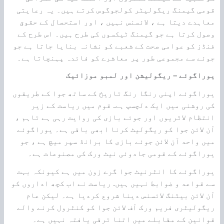
قومی گیمنگ ریگولیٹر کولجوگوس کرتے ہیں۔ یہ رعایتی
معاہدے دیتا ہے ، لائسنس نہیں ، اور استحصال کے حقوق
وصول کرتا ہے جو گیمنگ ٹیکسوں کی طرح ہیں۔ اس طرح کے
فنڈز کو عوامی صحت کے شعبے کو نشانہ بنایا جاتا ہے جو
جوئے سے مجموعی طور پر معاشرے کو فائدہ پہنچاتا ہے۔
یوراگوئے – ریگولیشن اور لمبو موزائیک
یوراگوئے اپنی رنگا رنگ تاریخ کے ساتھ جوا کے طریقوں
کی روشنی میں ایک دلچسپ ہے. قوم میں ریاست کے زیر
انتظام لاٹریوں اور جوئے بازی کی روایت رہی ہے تاہم ،
آن لائن جوا کو ریگولیٹ کرنا ابھی باقی ہے۔ یوراگوئے
میں واحد آن لائن جوئے بازی کا برانڈ سپر میچ ہے ، جو
یوراگوئے کے قومی جادوئی نیٹ ورک کی مصنوعات ہے۔
یوراگوئے کا انٹرنیٹ جوا گرے زون میں ہے کیونکہ بہت
سے قواعد و ضوابط نہیں ہیں. ریاست نے اب کچھ اداروں کو
آن لائن بیٹنگ لائسنس دینا شروع کردیا ہے۔ لیکن عام
ریگولیٹری فریم ورک آف لائن جوا کو کنٹرول کرنے والے
قوانین کے مقابلے میں اتنا ترقی یافتہ نہیں ہے۔