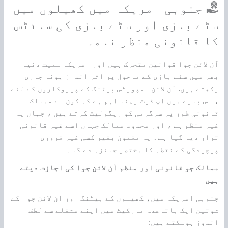
جنوبی امریکہ میں کھیلوں میں
سٹے بازی اور سٹے بازی کی سائٹس
کا قانونی منظر نامہ
آن لائن جوا قوانین متحرک ہیں اور امریکہ سمیت دنیا
بھر میں سٹے بازی کے ماحول پر اثر انداز ہونا جاری
رکھتے ہیں. آن لائن اسپورٹس بیٹنگ کے پیروکاروں کے لئے
، اس بارے میں اپ ڈیٹ رہنا اہم ہے کہ کون سے ممالک
قانونی طور پر سرگرمی کو ریگولیٹ کرتے ہیں ، جہاں یہ
غیر منظم ہے ، اور محدود ممالک جہاں اسے غیر قانونی
قرار دیا گیا ہے۔ یہ مضمون بغیر کسی غیر ضروری
پیچیدگی کے نقطہ کا مختصر جائزہ دے گا۔
ممالک جو قانونی اور منظم آن لائن جوا کی اجازت دیتے
ہیں
جنوبی امریکہ میں، کھیلوں کے بیٹنگ اور آن لائن جوا کے
شوقین ایک باقاعدہ مارکیٹ میں اپنے مشغلے سے لطف
اندوز ہوسکتے ہیں: