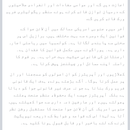
اجازت دیں گے اور عوامی مفادات اور انفرادی صلاحیتوں
کے درمیان توازن قائم کرتے ہوئے منظم ریگولیٹری فریم
ورک قائم کریں گے.
آخر میں، جنوبی امریکی ممالک میں آن لائن جوا کے
قوانین ایک دوسرے سے بہت مختلف ہیں. برازیل اس پر
سختی سے پابندی لگاتا ہے۔ کولمبیا میں ریاستی اجارہ
داری ہے۔ یوراگوئے میں مکمل قوانین کا فقدان ہے۔
ارجنٹائن کی قانونی حیثیت بہت خراب ہے۔ ہر قوم کا
راستہ اپنے مسائل اور چیلنجز پیش کرتا ہے۔
کھلاڑیوں اور آپریٹرز کو ان اصولوں کو سمجھنا اور ان
پر عمل کرنا ہوگا۔ آگے بڑھتے ہوئے، ہدف ایک قانونی
فریم ورک بنانا ہے جو نہ صرف غیر قانونی جوا کو دباتا
ہے بلکہ آپریٹرز جیسے ایک محفوظ، منظم صنعت پھلتے
پھولتے ہیں، اور صارفین ذمہ داری سے جوا کھیلتے ہیں.
جنوبی امریکہ کی آن لائن جوا صنعت کا مستقبل روشن نظر
آتا ہے لہذا اس کے قواعد و ضوابط کے ذریعے نیویگیٹ
کرنے کے لئے باخبر اور قابل قبول ہونا کلید ہے۔