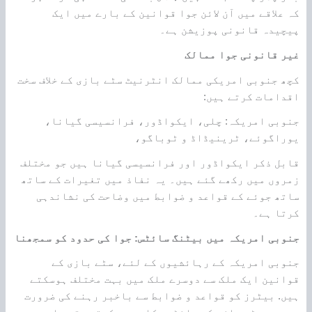
کہ علاقے میں آن لائن جوا قوانین کے بارے میں ایک
پیچیدہ قانونی پوزیشن ہے۔
غیر قانونی جوا ممالک
کچھ جنوبی امریکی ممالک انٹرنیٹ سٹے بازی کے خلاف سخت
اقدامات کرتے ہیں:
جنوبی امریکہ: چلی، ایکواڈور، فرانسیسی گیانا،
یوراگوئے، ٹرینیڈاڈ و ٹوباگو،
قابل ذکر ایکواڈور اور فرانسیسی گیانا ہیں جو مختلف
زمروں میں رکھے گئے ہیں۔ یہ نفاذ میں تغیرات کے ساتھ
ساتھ جوئے کے قواعد و ضوابط میں وضاحت کی نشاندہی
کرتا ہے۔
جنوبی امریکہ میں بیٹنگ سائٹس: جوا کی حدود کو سمجھنا
جنوبی امریکہ کے رہائشیوں کے لئے، سٹے بازی کے
قوانین ایک ملک سے دوسرے ملک میں بہت مختلف ہوسکتے
ہیں. بیٹرز کو قواعد و ضوابط سے باخبر رہنے کی ضرورت