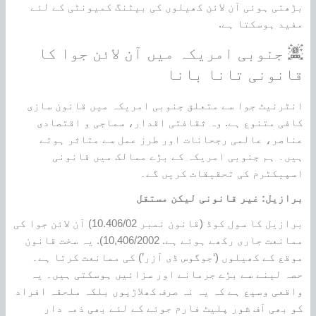
بڑھتی ہوئی آن لائن کھیلوں کی بیٹنگ کمیونٹی کے لئے
مفید ہوسکتا ہے.
جنوبی امریکہ میں آن لائن جوا کا
قانونی تانا بانا
انٹرنیٹ جوا سے متعلق جنوبی امریکہ میں قانون سازی
کافی متنوع ہے. وہ ثقافتی اقدار، سماجی و اقتصادی
عناصر، عالمی رجحانات اور طرز عمل سے متاثر ہوتے
ہیں۔ ہم جنوبی امریکہ کے بڑے ممالک میں قانونی
اسپیکٹرم کی تحقیقات کریں گے۔
برازیل: غیر قانونی لیکن مستقل
برازیل کا سول کوڈ (قانون نمبر 10.406/02) آن لائن جوا کی
ممانعت جاری رکھے ہوئے ہے. 10,406/2002). یہ سخت قانون
موقع کے کھیلوں (‘جوگوس ڈی آزر’) کی ممانعت کرتا ہے۔
حصہ لینے سے بڑے جرمانے اور سزائیں ہوسکتی ہیں۔ یہ
واقعی وسیع ہے کہ یہ نہ صرف کھلاڑیوں بلکہ ملحقہ افراد
کو بھی آف شور پلیٹ فارم جوئے کے لئے بھی ذمہ دار