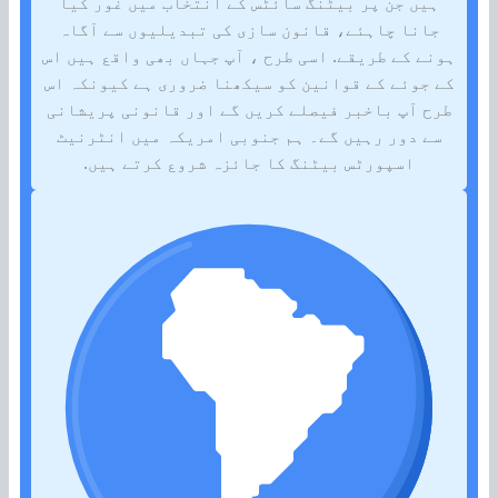
ہیں جن پر بیٹنگ سائٹس کے انتخاب میں غور کیا
جانا چاہئے، قانون سازی کی تبدیلیوں سے آگاہ
ہونے کے طریقے. اسی طرح ، آپ جہاں بھی واقع ہیں اس
کے جوئے کے قوانین کو سیکھنا ضروری ہے کیونکہ اس
طرح آپ باخبر فیصلے کریں گے اور قانونی پریشانی
سے دور رہیں گے۔ ہم جنوبی امریکہ میں انٹرنیٹ
اسپورٹس بیٹنگ کا جائزہ شروع کرتے ہیں.