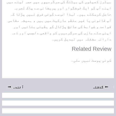
بیٹرز کھیلوں کی بیٹنگ کی سرگرمیوں میں حصہ لینے میں
اپنے آپ کو ایک خوشگوار اور پریشانی سے پاک تجربہ
حاصل کرسکتے ہیں۔ لہذا اس سے کوئی فرق نہیں پڑتا کہ
آپ قانونی یا غیر منظم مارکیٹ میں ہیں ، ہمیشہ مقامی
قواعد و ضوابط کی جانچ پڑتال کو یقینی بنائیں اور
اپنی سٹے بازی کی سرگرمیوں کو واقعی دلچسپ اور ذمہ
دارانہ مشغلہ میں تبدیل کریں۔
Related Review
کوئی پوسٹ نہیں ملی۔
گذشتہ
آئندہ