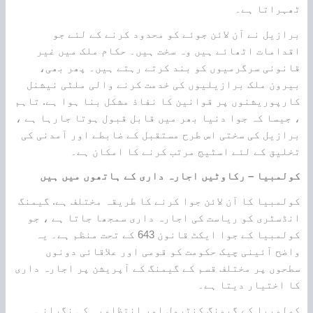
ٹھہراتا ہے۔
برازیل نے آن لائن جوئے کو محدود کرنے کے لئے جو
اقدامات اٹھائے ہیں وہ سخت ہیں۔ حکام ملک میں غیر
قانونی سرگرمیوں کو بند کرتے رہتے ہیں۔ پھر بھی،
بیرون ملک برازیلیوں کی خدمت کرنے والی ملٹی نیشنل
کارپوریشنوں پر قوانین کا نفاذ مشکل بنا ہوا ہے. تاہم
، جیسا کہ جوا دنیا بھر میں قابل قبول ہوتا جارہا ہے ،
برازیل کی سختی اس طرح مستقبل کے ضابطے اور آمدنی کی
تخلیق کے لئے اسٹیج مرتب کرنے کا امکان ہے۔
کولمبیا – رکاوٹیں اجارہ داری کے ہاتھوں میں ہیں
کولمبیا کا آن لائن جوا کرنے کا طریقہ مختلف ہے. گیمنگ
انڈسٹری کو ریاست کی اجارہ داری سمجھا جاتا ہے ، جو
کولمبیا کے جوا ایکٹ قانون 643 کے تحت منظم ہے۔ یہ
واضح آئینی چیک حکومت کو قومی اور علاقائی دونوں
سطحوں پر مختلف قسم کے گیمنگ کے آپریشن پر اجارہ داری
کا اختیار دیتا ہے۔
کولمبیا کے گیمنگ کنٹرول اور انتظامیہ کی نگرانی