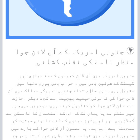
جنوبی امریکہ کے آن لائن جوا
منظر نامے کی نقاب کشائی
جنوبی امریکہ میں آن لائن کھیلوں کے سٹے بازی اور
گیمنگ کے شوقین بھی ہیں ، جو اب بھی پوری دنیا میں
مقبول ہیں۔ بہر حال، تمام جنوبی امریکی ممالک میں آن
لائن جوا کی قانونی حیثیت پیچیدہ ہے. کچھ دیگر اجازت
نامے آن لائن جوا کو کنٹرول کرتے ہیں. دوسروں میں، یہ
غیر منظم ہے یا یہاں تک کہ اس کے استعمال کا ناممکن ہے.
کھلاڑیوں اور آپریٹرز دونوں کے لئے قانونی حیثیت کو
سمجھنا بہت اہم ہے۔ یہ مضمون آن لائن جوا کے بارے میں
جنوبی امریکہ میں قواعد و ضوابط پر غور کرتا ہے، جو