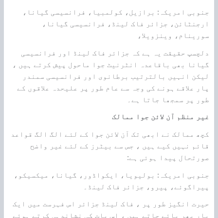
جنوبی امریکہ: برازیل، کولمبیا، فرانسیسی گیانا،
ارجنٹائن، جزائر فاک لینڈ، فرانسیسی گیانا،
سورینام، وینزویلا،
دلچسپ حقیقت یہ ہے کہ جزائر فاک لینڈ اور فرانسیسی
گیانا بھی باقاعدہ انٹرنیٹ جوا ماحول پیش کرتے ہیں ،
لیکن انہیں بالترتیب برطانوی اور فرانسیسی سمندر
پار علاقے ہونے کی وجہ سے عام طور پر علیحدہ علاقوں کے
طور پر سمجھا جاتا ہے۔
غیر منظم آن لائن جوا ممالک
کچھ ممالک نے ابھی تک آن لائن جوا کے لئے الگ الگ قواعد
قائم نہیں کیے ہیں ، جس سے بیٹرز کے لئے غیر واضح
صورتحال پیدا ہوئی ہے:
جنوبی امریکہ: بولیویا، ایکواڈور، گیانا، میکسیکو،
پیراگوئے، پیرو، جزائر فاک لینڈ۔
حیرت انگیز طور پر ، فاک لینڈ جزائر اس فہرست میں ایک
بار پھر پائے جاتے ہیں ، اس بات کی نشاندہی کرتے ہوئے