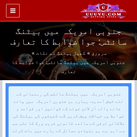
واد
ر
ائیں۔
جنوبی امریکہ میں بیٹنگ
سائٹس: جوا ضوابط کا تعارف
سرورق
کھیل بیٹنگ کے نکات
جنوبی امریکہ میں بیٹنگ سائٹس: جوا ضوابط کا
تعارف
جنوبی امریکہ میں بیٹنگ سائٹس کی رہنمائی کے
لئے خوش آمدید. یہاں، ہم جنوبی امریکہ میں پائے
جانے والے آن لائن جوئے کے قوانین اور قواعد و
ضوابط پر خیالات پیش کریں گے. کھیلوں کی بیٹنگ کی
علاقائی ترقی کے ساتھ، قانونی فریم ورک کا علم سب
سے اہم ہے. ہم بنیادی مسائل کے بارے میں بات کرتے