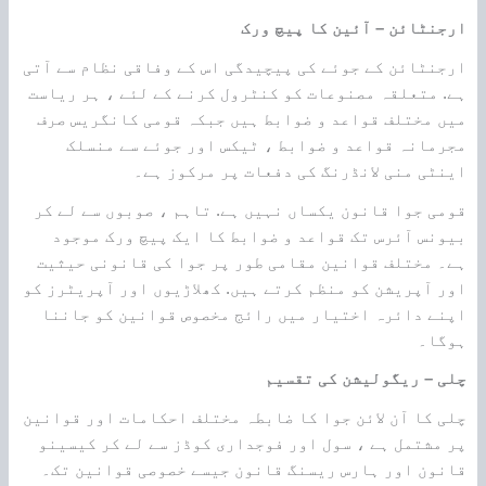
ارجنٹائن – آئین کا پیچ ورک
ارجنٹائن کے جوئے کی پیچیدگی اس کے وفاقی نظام سے آتی
ہے. متعلقہ مصنوعات کو کنٹرول کرنے کے لئے ، ہر ریاست
میں مختلف قواعد و ضوابط ہیں جبکہ قومی کانگریس صرف
مجرمانہ قواعد و ضوابط ، ٹیکس اور جوئے سے منسلک
اینٹی منی لانڈرنگ کی دفعات پر مرکوز ہے۔
قومی جوا قانون یکساں نہیں ہے. تاہم ، صوبوں سے لے کر
بیونس آئرس تک قواعد و ضوابط کا ایک پیچ ورک موجود
ہے۔ مختلف قوانین مقامی طور پر جوا کی قانونی حیثیت
اور آپریشن کو منظم کرتے ہیں. کھلاڑیوں اور آپریٹرز کو
اپنے دائرہ اختیار میں رائج مخصوص قوانین کو جاننا
ہوگا۔
چلی – ریگولیشن کی تقسیم
چلی کا آن لائن جوا کا ضابطہ مختلف احکامات اور قوانین
پر مشتمل ہے ، سول اور فوجداری کوڈز سے لے کر کیسینو
قانون اور ہارس ریسنگ قانون جیسے خصوصی قوانین تک۔