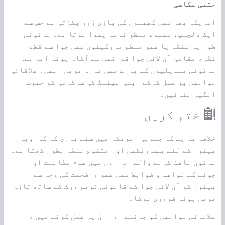
حتمی عکاسی
امریکہ بھر میں کھیلوں کی بازی زور پکڑتی ہے جس سے
ایک دلچسپ، متنوع منظر نامہ پیدا ہوتا ہے۔ قانونی
طور پر منظم یا غیر منظم مارکیٹوں میں جوا سے قطع
نظر، مقامی آن لائن جوا قوانین سے آگاہ ہونا اہم ہے.
قانونی تبدیلیوں کے بارے میں تازہ ترین رہیں۔ علاقائی
قوانین پر عمل کرکے اپنی بیٹنگ کی سرگرمی کو حیرت
انگیز بنائیں۔
ختم کریں
خلاصہ یہ ہے کہ جنوبی امریکہ میں سٹے بازی کا کاروبار
بیٹرز کے لئے بہت رنگین اور متنوع نقطہ نظر رکھتا ہے۔
قانون نافذ کرنے والے اداروں میں عدم مطابقت اور
جوئے کے قواعد و ضوابط میں غیر واضحیت کی وجہ سے
بیٹرز کو آن لائن جوا کے قانونی فریم ورک کے ساتھ تازہ
ترین ہونا ضروری ہوگا۔
علاقائی قوانین کو جاننے اور ان پر عمل کرنے میں ،