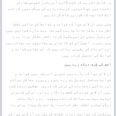
یہ قابل ذکر ہے کہ کچھ لاٹری آپریٹرز خصوصی چارٹر
رکھتے ہیں جو کھیلوں کی سٹے بازی کی سرگرمیوں کے لئے
ایک ڈھانچے کے طور پر کام کرتے ہیں۔
چلی میں آن لائن جوا کے قواعد و ضوابط کو عالمی نقطہ
نظر سے دیکھا جانا چاہئے کیونکہ بہت سارے قوانین ہیں.
اس بھول بھلی کو نیویگیٹ کرنا اکثر مشکل ہوتا ہے ،
پھر بھی یہ اصول آپ کو قانونی پریشانیوں سے بچاتے ہیں
اور اس بات کو یقینی بناتے ہیں کہ آپ مقامی قواعد و
ضوابط کی تعمیل کرتے ہیں۔
افق کی طرف دیکھ رہے ہیں
آن لائن جوا کے بارے میں جنوبی امریکہ میں قواعد و
ضوابط مسلسل تبدیل ہو رہے ہیں، رویوں، معاشی مواقع
اور عالمی رجحانات کی ترقی کے ذریعہ تشکیل دیئے گئے
ہیں. آن لائن جوئے کی کشش یادگار ہے اور اس کی قانونی
حیثیت بہت سے ممالک کے لئے پیچیدہ ہے ، ایک متحد
ریگولیٹری نقطہ نظر کے لئے ایک تحریک پیدا ہوتی ہے۔
مستقبل کے قوانین زیادہ شفاف طریقے سے آن لائن جوا کی