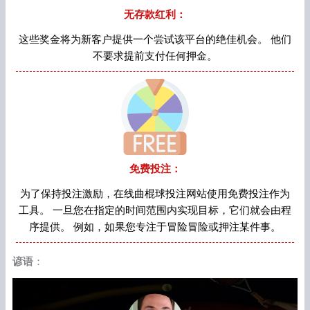
无存款红利：
这些奖金将为新客户提供一个尝试该平台的绝佳机会。 他们
不要求提前支付任何押金。
免费投注：
为了保持投注激励，在线曲棍球投注网站使用免费投注作为
工具。 一旦您在指定的时间范围内实现目标，它们就会由程
序提供。 例如，如果您专注于冒险冒险或押注某件事。
谚语
：