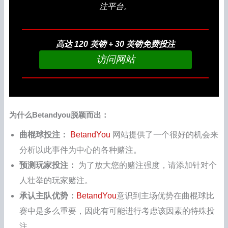
注平台。
高达 120 英镑 + 30 英镑免费投注
访问网站
为什么Betandyou脱颖而出：
曲棍球投注：
BetandYou
网站提供了一个很好的机会来
分析以此事件为中心的各种赌注。
预测玩家投注：
为了放大您的赌注强度，请添加针对个
人壮举的玩家赌注。
承认主队优势：
BetandYou
意识到主场优势在曲棍球比
赛中是多么重要，因此有可能进行考虑该因素的特殊投
注。