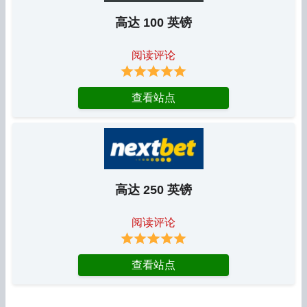
高达 100 英镑
阅读评论
查看站点
高达 250 英镑
阅读评论
查看站点