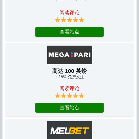
阅读评论
查看站点
高达 100 英镑
+ 15% 免费投注
阅读评论
查看站点