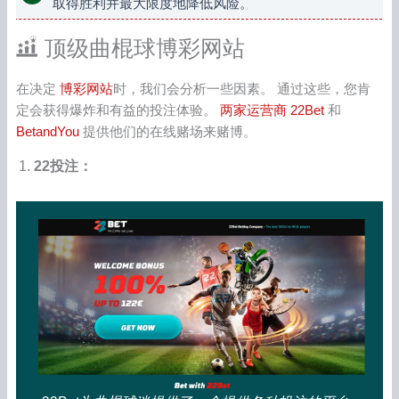
取得胜利并最大限度地降低风险。
顶级曲棍球博彩网站
在决定
博彩网站
时，我们会分析一些因素。 通过这些，您肯
定会获得爆炸和有益的投注体验。
两家运营商 22Bet
和
BetandYou
提供他们的在线赌场来赌博。
22投注：