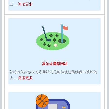
about
上 ...
阅读更多
赛
马
博
彩
网
站
高尔夫博彩网站
获得有关高尔夫博彩网站的见解将使您能够做出获胜的
about
决 ...
阅读更多
高
尔
夫
博
彩