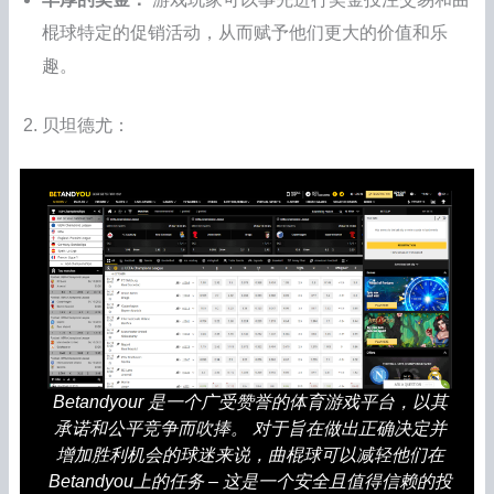
棍球特定的促销活动，从而赋予他们更大的价值和乐
趣。
贝坦德尤：
Betandyour 是一个广受赞誉的体育游戏平台，以其
承诺和公平竞争而吹捧。 对于旨在做出正确决定并
增加胜利机会的球迷来说，曲棍球可以减轻他们在
Betandyou上的任务 – 这是一个安全且值得信赖的投