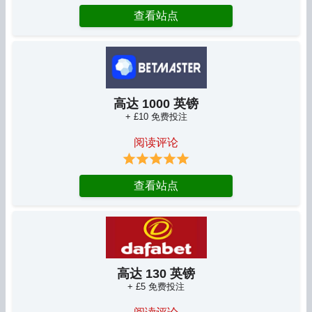
查看站点
高达 1000 英镑
+ £10 免费投注
阅读评论
查看站点
高达 130 英镑
+ £5 免费投注