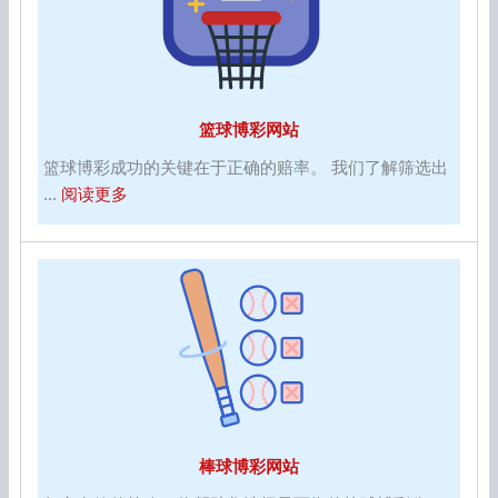
网
站
篮球博彩网站
篮球博彩成功的关键在于正确的赔率。 我们了解筛选出
about
...
阅读更多
篮
球
博
彩
网
站
棒球博彩网站