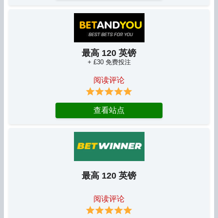
最高 120 英镑
+ £30 免费投注
阅读评论
查看站点
最高 120 英镑
阅读评论