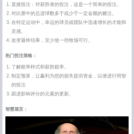
直接投注：对获胜者的投注，这是一个简单的投注。
对比赛中的总进球数多于或少于一定金额的赌注。
在特定运动中，幸运的球员或团队中迅速增长的才能和
灵感。
改变最终结果，至少使一些牧场可行。
热门投注策略：
了解赔率样式和获胜赔率。
制定预算，让赢利为您的损失提供资金，以便进行明智
的投注
跟进影响评分的元素的更新。
智慧箴言：