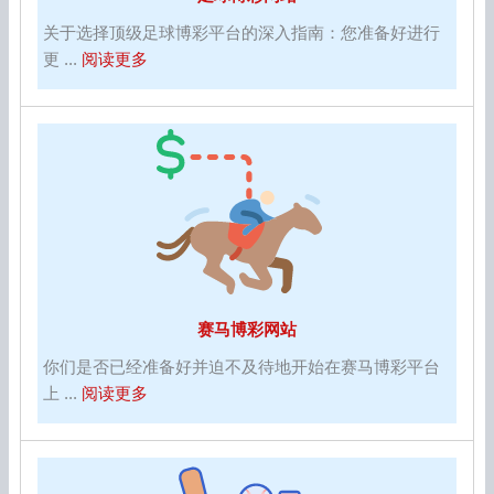
关于选择顶级足球博彩平台的深入指南：您准备好进行
about
更 ...
阅读更多
足
球
博
彩
网
站
赛马博彩网站
你们是否已经准备好并迫不及待地开始在赛马博彩平台
about
上 ...
阅读更多
赛
马
博