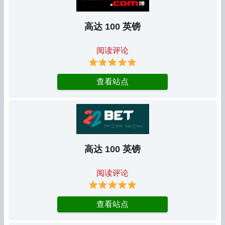
高达 100 英镑
阅读评论
查看站点
高达 100 英镑
阅读评论
查看站点