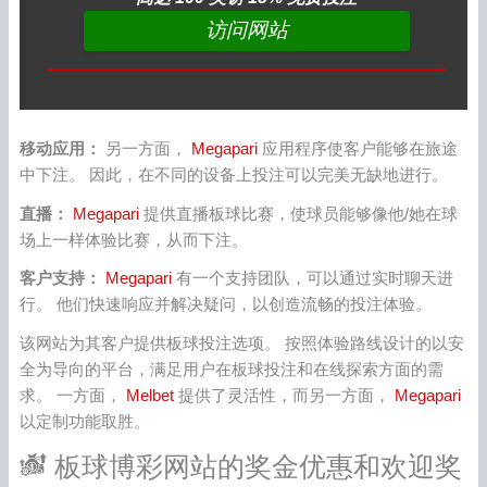
访问网站
移动应用：
另一方面，
Megapari
应用程序使客户能够在旅途
中下注。 因此，在不同的设备上投注可以完美无缺地进行。
直播：
Megapari
提供直播板球比赛，使球员能够像他/她在球
场上一样体验比赛，从而下注。
客户支持：
Megapari
有一个支持团队，可以通过实时聊天进
行。 他们快速响应并解决疑问，以创造流畅的投注体验。
该网站为其客户提供板球投注选项。 按照体验路线设计的以安
全为导向的平台，满足用户在板球投注和在线探索方面的需
求。 一方面，
Melbet
提供了灵活性，而另一方面，
Megapari
以定制功能取胜。
板球博彩网站的奖金优惠和欢迎奖