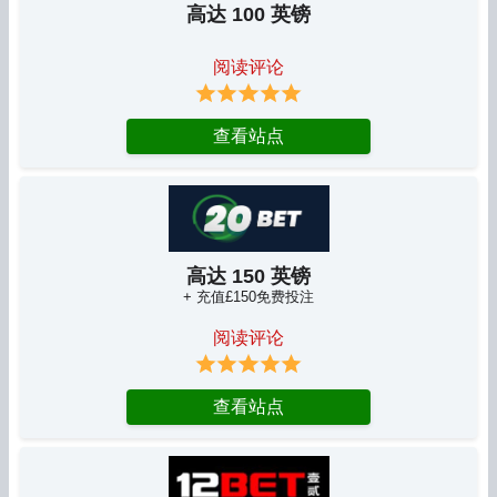
高达 100 英镑
阅读评论
查看站点
高达 150 英镑
+ 充值£150免费投注
阅读评论
查看站点