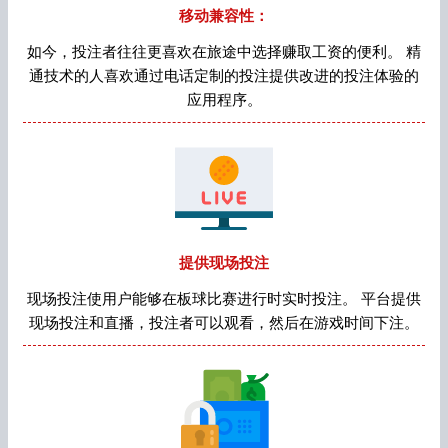
移动兼容性：
如今，投注者往往更喜欢在旅途中选择赚取工资的便利。 精
通技术的人喜欢通过电话定制的投注提供改进的投注体验的
应用程序。
提供现场投注
现场投注使用户能够在板球比赛进行时实时投注。 平台提供
现场投注和直播，投注者可以观看，然后在游戏时间下注。