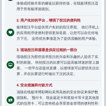
体验或经验丰富的赌徒以获得价值，在线板球投注适
用于所有板球迷级别。
2. 用户友好的平台，增强了投注的便利性
板球投注平台提供用户友好的投注界面。 他们手机上
的应用程序使便利变得更加容易，让您可以在任何地
方下注。 这些优先事项是为了提供流畅的用户体验。
3. 现场投注和观看是供应过程的一部分
现场投注为那些追求投注的兴奋和乐趣的人提供了实
时的刺激。 特别投注的比赛可以提高板球迷的肾上腺
素。 一些平台还提供直播，以便球迷可以密切关注比
赛，并在比赛进行时做出下注的决定。
4. 安全措施和付款方式
顶级在线板球博彩网站采用高效的安全协议来保护数
据隐私。 预付卡、现金返还卡和奖励卡等卡是其他形
式的信用卡，可让您有机会享受资金管理的便利性和