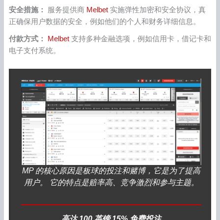
安全措施：
服务提供商
Melbet
实施弹性加密和安全协议，真
正确保用户数据的安全，例如他们的个人和财务详细信息。
付款方式：
Melbet
支持多种金融选项，例如信用卡，借记卡和
电子支付系统。
MP 的核心原因是板球的投注和赌博，它是为了提高
用户。 它的特点是赔率高、竞争激烈和参与主题。
高达 100 英镑 15% 免费投注