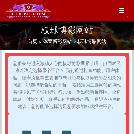
跳
至
内
容
板球博彩网站
首页
体育博彩网站
板球博彩网站
您准备好进入激动人心的板球博彩世界了吗，但同时又
难以决定选择哪个平台？ 我们通过检查功能、用户体
验、赔率质量等重要细节来讨论与板球博彩平台相关的
问题，以选择最合适的平台。 被指定为主要网站的网站
将根据以下关键指标进行比较，例如移动兼容性、欢迎
优惠、付款选项、直播访问和额外产品。 通过本指南的
建议，您将能够选择满足您要求的板球投注平台。