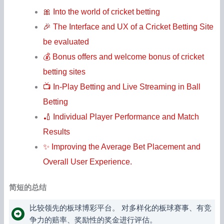
🎀 Into the world of cricket betting
🎉 The Interface and UX of a Cricket Betting Site
be evaluated
💰 Bonus offers and welcome bonus of cricket
betting sites
📺 In-Play Betting and Live Streaming in Ball
Betting
🏏 Individual Player Performance and Match
Results
✨ Improving the Average Bet Placement and
Overall User Experience.
简短的总结
比较领先的板球博彩平台。 对多样化的板球赛事、有竞
争力的赔率、奖励性的奖金进行评估。