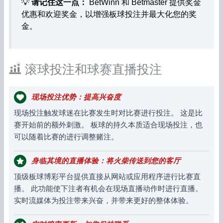
💡
请记住这一点：
BetWinn 和 Betmaster 提供奖金
优惠和欢迎奖金，以增强板球投注并最大化您的奖
金。
滚球投注和球赛直播投注
现场投注优势：提高兴奋度
现场投注触发球迷在比赛发生时对比赛进行投注。 这是比
赛开始前的额外刺激。 板球的持久本质适合现场投注，也
可以随着比赛的进行调整赌注。
身临其境的直播体验：将火柴传送到您的客厅
顶级板球博彩平台提供直接从网站或应用程序进行比赛直
播。 此功能使下注者有机会在现场直播动作时进行直播。
实时流媒体为投注带来兴奋，并带来更好的整体体验。