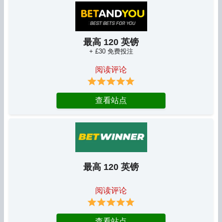
最高 120 英镑
+ £30 免费投注
阅读评论
查看站点
最高 120 英镑
阅读评论
查看站点