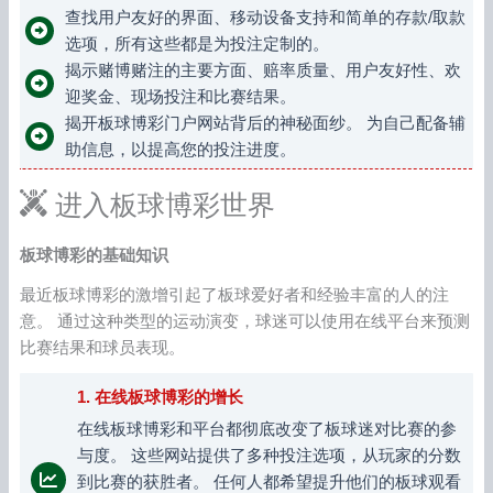
查找用户友好的界面、移动设备支持和简单的存款/取款
选项，所有这些都是为投注定制的。
揭示赌博赌注的主要方面、赔率质量、用户友好性、欢
迎奖金、现场投注和比赛结果。
揭开板球博彩门户网站背后的神秘面纱。 为自己配备辅
助信息，以提高您的投注进度。
进入板球博彩世界
板球博彩的基础知识
最近板球博彩的激增引起了板球爱好者和经验丰富的人的注
意。 通过这种类型的运动演变，球迷可以使用在线平台来预测
比赛结果和球员表现。
1. 在线板球博彩的增长
在线板球博彩和平台都彻底改变了板球迷对比赛的参
与度。 这些网站提供了多种投注选项，从玩家的分数
到比赛的获胜者。 任何人都希望提升他们的板球观看