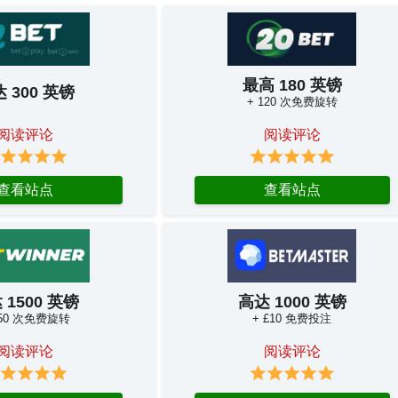
最高 180 英镑
 300 英镑
+ 120 次免费旋转
阅读评论
阅读评论
查看站点
查看站点
 1500 英镑
高达 1000 英镑
150 次免费旋转
+ £10 免费投注
阅读评论
阅读评论