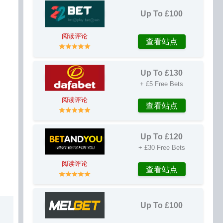
Up To £100
阅读评论
查看站点
Up To £130
+ £5 Free Bets
阅读评论
查看站点
Up To £120
+ £30 Free Bets
阅读评论
查看站点
Up To £100