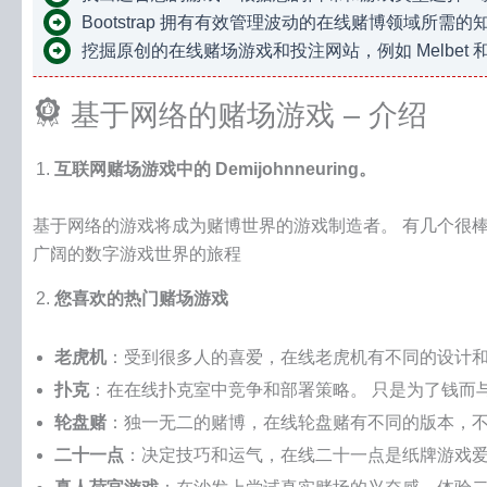
Bootstrap 拥有有效管理波动的在线赌博领域所
挖掘原创的在线赌场游戏和投注网站，例如 Melbet 和
基于网络的赌场游戏 – 介绍
互联网赌场游戏中的 Demijohnneuring。
基于网络的游戏将成为赌博世界的游戏制造者。 有几个很棒
广阔的数字游戏世界的旅程
您喜欢的热门赌场游戏
老虎机
：受到很多人的喜爱，在线老虎机有不同的设计和
扑克
：在在线扑克室中竞争和部署策略。 只是为了钱而
轮盘赌
：独一无二的赌博，在线轮盘赌有不同的版本，
二十一点
：决定技巧和运气，在线二十一点是纸牌游戏