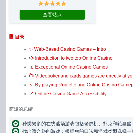
查看站点
目录
✨ Web-Based Casino Games – Intro
💱 Introduction to two top Online Casino
🎀 Exceptional Online­ Casino Games
📺 Videopoker and cards games are directly at you
🎉 By playing Roulette and Online Casino Game­
📌 Online Casino Game Accessibility
简短的总结
种类繁多的在线赌场游戏包括老虎机、扑克和轮盘赌
找出适合您的游戏：根据您的口味和游戏类型选择一