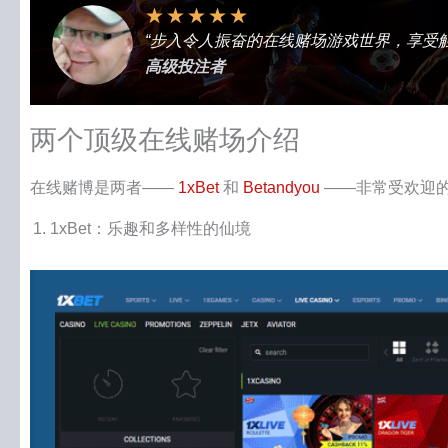
★
★
★
★
★
“步入令人振奋的在线赌场游戏世界，享受
高级投注者
两个顶级在线赌场介绍
在线赌博是两者——
1xBet
和
Betandyou
——非常受欢迎的
1xBet：乐趣和多样性的仙境