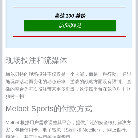
高达 100 英镑
访问网站
现场投注和流媒体
梅尔贝特的现场投注不仅仅是一个功能，而是一种行动。 通过
随玩家活动而变化的动态赔率，游戏的战略方面没有限制。 直
播的整合为每次投注带来更多刺激，这使该平台在竞争对手中
独树一帜。
Melbet Sports的付款方式
Melbet 根据用户需求调整其平台，提供广泛的安全银行解决方
案，包括信用卡、电子钱包（Skrill 和 Neteller）、网上银行、
预付卡，甚至比特币等加密货币。