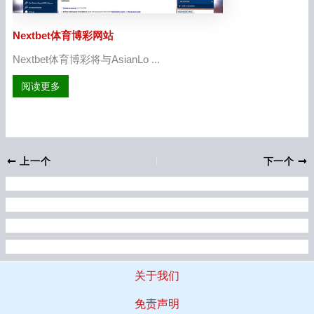
Nextbet体育博彩网站
Nextbet体育博彩将与AsianLo ...
about Nextbet体育博彩网站
阅读更多
上一个
下一个
关于我们
免责声明