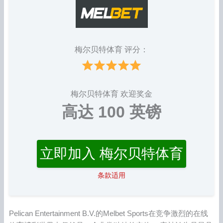
梅尔贝特体育 评分：
梅尔贝特体育 欢迎奖金
高达 100 英镑
立即加入 梅尔贝特体育
条款适用
Pelican Entertainment B.V.的Melbet Sports在竞争激烈的在线