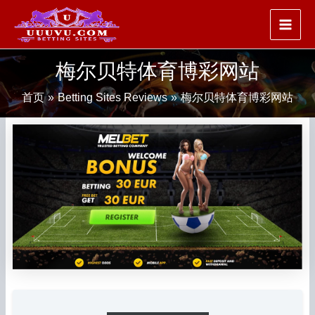
跳
至
内
容
梅尔贝特体育博彩网站
首页
Betting Sites Reviews
梅尔贝特体育博彩网站