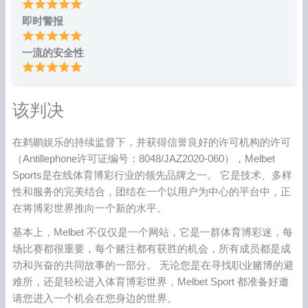
即时警报
一流的安全性
该判决
在鹈鹕娱乐的持续监督下，并获得信誉良好的许可机构的许可
（Antillephone许可证编号：8048/JAZ2020-060），Melbet
Sports是在线体育博彩行业的领先品牌之一。 它是技术、多样
性和服务的完美结合，团结在一个以用户为中心的平台中，正
在将博彩世界推向一个新的水平。
基本上，Melbet 不仅仅是一个网站，它是一群体育博彩迷，每
场比赛都很重要，每个赌注都有获胜的机会，所有成员都是成
功和兴奋的共同故事的一部分。 无论您是在寻找职业赌博的避
难所，还是轻松进入体育博彩世界，Melbet Sport 都准备好邀
请您进入一个机会在您身边的世界。