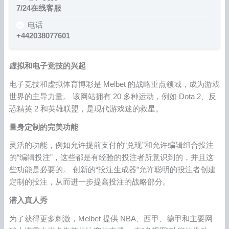
7/24在线客服
电话
+442038077601
虚拟和电子竞技的兴起
电子竞技和虚拟体育博彩是 Melbet 的战略重点领域，成为游戏
世界的主导力量。 该网站拥有 20 多种运动，例如 Dota 2、反
恐精英 2 和英雄联盟，是现代游戏迷的救星。
量身定制的完美功能
灵活的功能，例如允许提前支付的“兑现”和允许编辑组合投注
的“编辑投注”，这些都是有经验的投注者所意识到的，并且这
些功能是必要的。 创新的“投注生成器”允许聪明的投注者创建
定制的投注，从而进一步提高投注的战略部分。
潜入真人秀
为了获得更多刺激，Melbet 提供 NBA、西甲、德甲和主要网