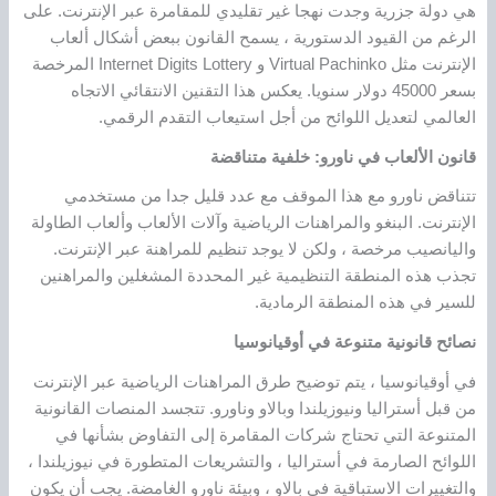
هي دولة جزرية وجدت نهجا غير تقليدي للمقامرة عبر الإنترنت. على
الرغم من القيود الدستورية ، يسمح القانون ببعض أشكال ألعاب
الإنترنت مثل Virtual Pachinko و Internet Digits Lottery المرخصة
بسعر 45000 دولار سنويا. يعكس هذا التقنين الانتقائي الاتجاه
العالمي لتعديل اللوائح من أجل استيعاب التقدم الرقمي.
قانون الألعاب في ناورو: خلفية متناقضة
تتناقض ناورو مع هذا الموقف مع عدد قليل جدا من مستخدمي
الإنترنت. البنغو والمراهنات الرياضية وآلات الألعاب وألعاب الطاولة
واليانصيب مرخصة ، ولكن لا يوجد تنظيم للمراهنة عبر الإنترنت.
تجذب هذه المنطقة التنظيمية غير المحددة المشغلين والمراهنين
للسير في هذه المنطقة الرمادية.
نصائح قانونية متنوعة في أوقيانوسيا
في أوقيانوسيا ، يتم توضيح طرق المراهنات الرياضية عبر الإنترنت
من قبل أستراليا ونيوزيلندا وبالاو وناورو. تتجسد المنصات القانونية
المتنوعة التي تحتاج شركات المقامرة إلى التفاوض بشأنها في
اللوائح الصارمة في أستراليا ، والتشريعات المتطورة في نيوزيلندا ،
والتغييرات الاستباقية في بالاو ، وبيئة ناورو الغامضة. يجب أن يكون