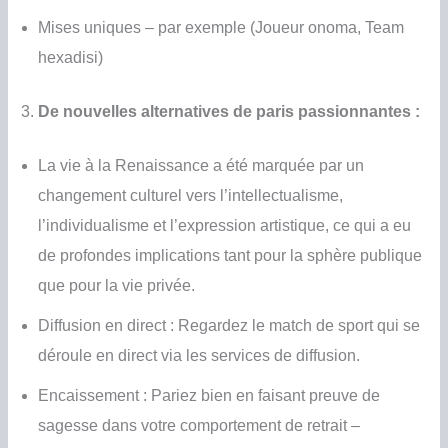
Mises uniques – par exemple (Joueur onoma, Team
hexadisi)
De nouvelles alternatives de paris passionnantes :
La vie à la Renaissance a été marquée par un
changement culturel vers l’intellectualisme,
l’individualisme et l’expression artistique, ce qui a eu
de profondes implications tant pour la sphère publique
que pour la vie privée.
Diffusion en direct : Regardez le match de sport qui se
déroule en direct via les services de diffusion.
Encaissement : Pariez bien en faisant preuve de
sagesse dans votre comportement de retrait –