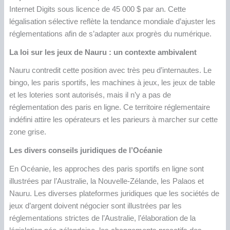
Internet Digits sous licence de 45 000 $ par an. Cette
légalisation sélective reflète la tendance mondiale d’ajuster les
réglementations afin de s’adapter aux progrès du numérique.
La loi sur les jeux de Nauru : un contexte ambivalent
Nauru contredit cette position avec très peu d’internautes. Le
bingo, les paris sportifs, les machines à jeux, les jeux de table
et les loteries sont autorisés, mais il n’y a pas de
réglementation des paris en ligne. Ce territoire réglementaire
indéfini attire les opérateurs et les parieurs à marcher sur cette
zone grise.
Les divers conseils juridiques de l’Océanie
En Océanie, les approches des paris sportifs en ligne sont
illustrées par l’Australie, la Nouvelle-Zélande, les Palaos et
Nauru. Les diverses plateformes juridiques que les sociétés de
jeux d’argent doivent négocier sont illustrées par les
réglementations strictes de l’Australie, l’élaboration de la