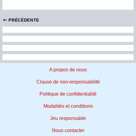
PRÉCÉDENTE
A propos de nous
Clause de non-responsabilité
Politique de confidentialité
Modalités et conditions
Jeu responsable
Nous contacter