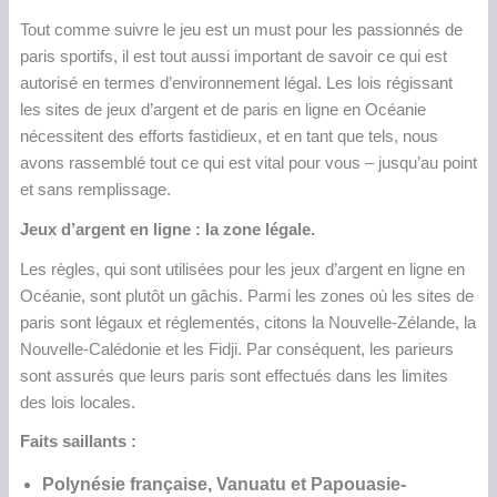
Tout comme suivre le jeu est un must pour les passionnés de
paris sportifs, il est tout aussi important de savoir ce qui est
autorisé en termes d’environnement légal. Les lois régissant
les sites de jeux d’argent et de paris en ligne en Océanie
nécessitent des efforts fastidieux, et en tant que tels, nous
avons rassemblé tout ce qui est vital pour vous – jusqu’au point
et sans remplissage.
Jeux d’argent en ligne : la zone légale.
Les règles, qui sont utilisées pour les jeux d’argent en ligne en
Océanie, sont plutôt un gâchis. Parmi les zones où les sites de
paris sont légaux et réglementés, citons la Nouvelle-Zélande, la
Nouvelle-Calédonie et les Fidji. Par conséquent, les parieurs
sont assurés que leurs paris sont effectués dans les limites
des lois locales.
Faits saillants :
Polynésie française, Vanuatu et Papouasie-