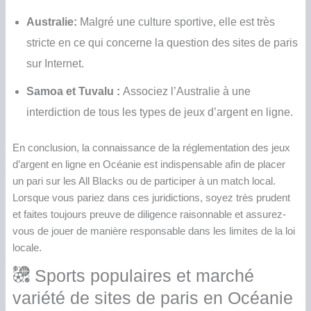
Australie:
Malgré une culture sportive, elle est très
stricte en ce qui concerne la question des sites de paris
sur Internet.
Samoa et Tuvalu :
Associez l’Australie à une
interdiction de tous les types de jeux d’argent en ligne.
En conclusion, la connaissance de la réglementation des jeux
d’argent en ligne en Océanie est indispensable afin de placer
un pari sur les All Blacks ou de participer à un match local.
Lorsque vous pariez dans ces juridictions, soyez très prudent
et faites toujours preuve de diligence raisonnable et assurez-
vous de jouer de manière responsable dans les limites de la loi
locale.
Sports populaires et marché
variété de sites de paris en Océanie