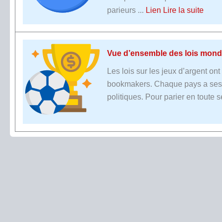
i
a
parieurs ...
Lien Lire la suite
s
b
e
o
n
u
Vue d’ensemble des lois mondial
E
t
u
Les lois sur les jeux d’argent ont
S
r
bookmakers. Chaque pays a ses p
i
o
politiques. Pour parier en toute séc
t
p
e
e
s
:
d
J
e
e
p
u
a
x
r
d
i
’
s