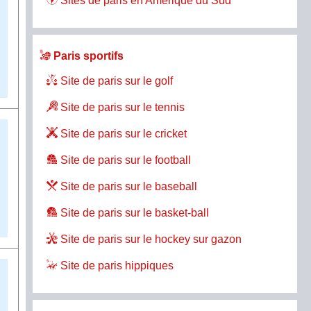
Sites de paris en Amérique du Sud
n
Paris sportifs
Site de paris sur le golf
Site de paris sur le tennis
Site de paris sur le cricket
Site de paris sur le football
Site de paris sur le baseball
Site de paris sur le basket-ball
Site de paris sur le hockey sur gazon
Site de paris hippiques