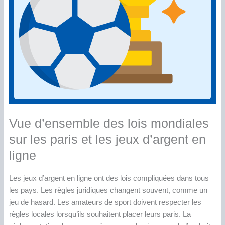
Vue d’ensemble des lois mondiales
sur les paris et les jeux d’argent en
ligne
Les jeux d’argent en ligne ont des lois compliquées dans tous
les pays. Les règles juridiques changent souvent, comme un
jeu de hasard. Les amateurs de sport doivent respecter les
règles locales lorsqu’ils souhaitent placer leurs paris. La