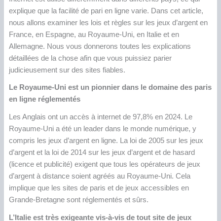
explique que la facilité de pari en ligne varie. Dans cet article,
nous allons examiner les lois et règles sur les jeux d’argent en
France, en Espagne, au Royaume-Uni, en Italie et en
Allemagne. Nous vous donnerons toutes les explications
détaillées de la chose afin que vous puissiez parier
judicieusement sur des sites fiables.
Le Royaume-Uni est un pionnier dans le domaine des paris
en ligne réglementés
Les Anglais ont un accès à internet de 97,8% en 2024. Le
Royaume-Uni a été un leader dans le monde numérique, y
compris les jeux d’argent en ligne. La loi de 2005 sur les jeux
d’argent et la loi de 2014 sur les jeux d’argent et de hasard
(licence et publicité) exigent que tous les opérateurs de jeux
d’argent à distance soient agréés au Royaume-Uni. Cela
implique que les sites de paris et de jeux accessibles en
Grande-Bretagne sont réglementés et sûrs.
L’Italie est très exigeante vis-à-vis de tout site de jeux