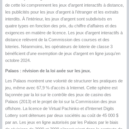
de cette loi comprennent les jeux d’argent interactifs à distance,
les publicités pour les jeux d’argent à l’étranger et les extraits
interdits. À l’intérieur, les jeux d’argent sont subdivisés en
quatre types en fonction des prix, du chiffre d’affaires et des
exigences en matière de licence. Les jeux d’argent interactifs à
distance relèvent de la Commission des courses et des
loteries. Néanmoins, les opérateurs de loterie de classe 3
bénéficient d’une exemption de jeux d’argent en ligne jusqu’en
octobre 2024.
Palaos : révision de la loi axée sur les jeux.
Les Palaos montrent une volonté de structurer les pratiques de
jeu, même avec 67,9 % d’accès à Internet. Cette sphère est
façonnée par la loi sur le contrôle des jeux de casino des
Palaos (2013) et le projet de loi sur la Commission des jeux
offshore. La licence de Virtual Pachinko et d’Internet Digits
Lottery sont détenues par deux sociétés au coût de 45 000 $
par an. Les jeux en ligne autorisés par les Palaos par le biais