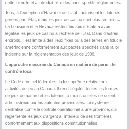
cette loi nulle et a introduit l’ère des paris sportifs réglementés.
Tous, à l’exception d’Hawaï et de l’Utah, autorisent les loteries
gérées par l’État, mais les jeux de casino sont plus restreints.
La Louisiane et le Nevada restent les seuls États à avoir
légalisé les jeux de casino à l’échelle de l’État. Dans d’autres
endroits, il est limité à des lieux fixes ou à des terres en fiducie
amérindienne conformément aux pactes spécifiés dans la loi
indienne sur la réglementation des jeux de 1988.
L’approche mesurée du Canada en matière de paris : le
contrôle local
Le Code criminel fédéral est la loi suprême relative aux
activités de jeu au Canada. Il rend illégales toutes les formes
de jeux de hasard et les loteries, à moins qu’elles ne soient
administrées par les autorités provinciales. Le système
centralisé confie le contrôle opérationnel à une province, qui
réglemente les jeux d’argent à l’intérieur de ses frontières
conformément aux dispositions constitutionnelles.