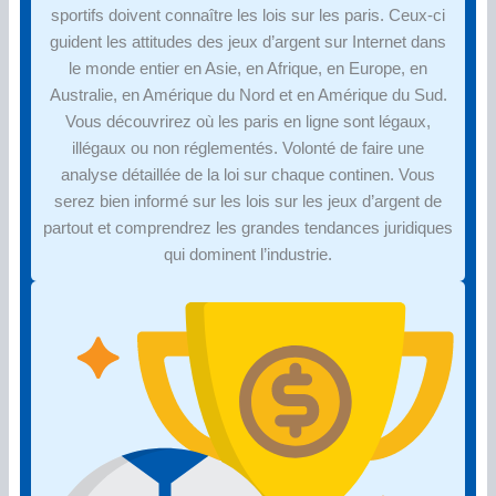
sportifs doivent connaître les lois sur les paris. Ceux-ci
guident les attitudes des jeux d’argent sur Internet dans
le monde entier en Asie, en Afrique, en Europe, en
Australie, en Amérique du Nord et en Amérique du Sud.
Vous découvrirez où les paris en ligne sont légaux,
illégaux ou non réglementés. Volonté de faire une
analyse détaillée de la loi sur chaque continen. Vous
serez bien informé sur les lois sur les jeux d’argent de
partout et comprendrez les grandes tendances juridiques
qui dominent l’industrie.