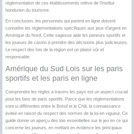
réglementation de ces établissements relève de l’Institut
hondurien du tourisme.
En conclusion, les personnes qui parient en ligne doivent
connaître les réglementations spécifiques aux jeux d’argent en
Amérique du Nord. Cette sagesse aide les parieurs sportifs et
les joueurs de casino à prendre des décisions plus judicieuses.
Le respect des lois de la région est un plaisir sûr et
responsable.
Amérique du Sud Lois sur les paris
sportifs et les paris en ligne
Comprendre les règles à travers les pays est un aspect crucial
pour les fans de paris sportifs. Parce que les réglementations
sont si différentes entre le Brésil et le Chili, la connaissance
évitée en raison du respect des normes de la loi en vigueur. Ce
guide donne un aperçu des lois essentielles sur le jeu en ce qui
concerne les joueurs, en mettant en évidence les principaux