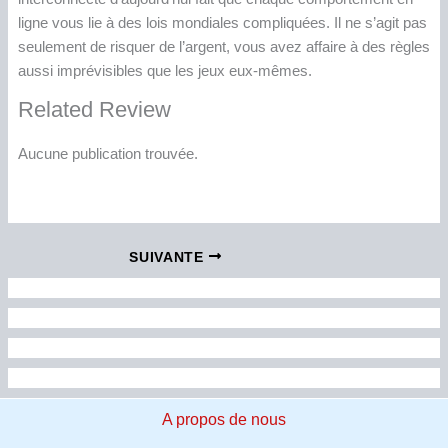
ligne vous lie à des lois mondiales compliquées. Il ne s’agit pas
seulement de risquer de l’argent, vous avez affaire à des règles
aussi imprévisibles que les jeux eux-mêmes.
Related Review
Aucune publication trouvée.
SUIVANTE
A propos de nous