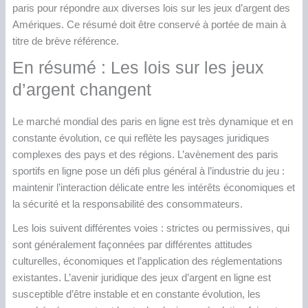
paris pour répondre aux diverses lois sur les jeux d’argent des
Amériques. Ce résumé doit être conservé à portée de main à
titre de brève référence.
En résumé : Les lois sur les jeux
d’argent changent
Le marché mondial des paris en ligne est très dynamique et en
constante évolution, ce qui reflète les paysages juridiques
complexes des pays et des régions. L’avènement des paris
sportifs en ligne pose un défi plus général à l’industrie du jeu :
maintenir l’interaction délicate entre les intérêts économiques et
la sécurité et la responsabilité des consommateurs.
Les lois suivent différentes voies : strictes ou permissives, qui
sont généralement façonnées par différentes attitudes
culturelles, économiques et l’application des réglementations
existantes. L’avenir juridique des jeux d’argent en ligne est
susceptible d’être instable et en constante évolution, les