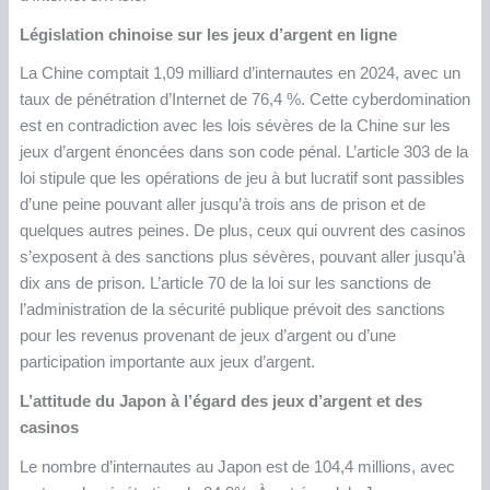
Législation chinoise sur les jeux d’argent en ligne
La Chine comptait 1,09 milliard d’internautes en 2024, avec un
taux de pénétration d’Internet de 76,4 %. Cette cyberdomination
est en contradiction avec les lois sévères de la Chine sur les
jeux d’argent énoncées dans son code pénal. L’article 303 de la
loi stipule que les opérations de jeu à but lucratif sont passibles
d’une peine pouvant aller jusqu’à trois ans de prison et de
quelques autres peines. De plus, ceux qui ouvrent des casinos
s’exposent à des sanctions plus sévères, pouvant aller jusqu’à
dix ans de prison. L’article 70 de la loi sur les sanctions de
l’administration de la sécurité publique prévoit des sanctions
pour les revenus provenant de jeux d’argent ou d’une
participation importante aux jeux d’argent.
L’attitude du Japon à l’égard des jeux d’argent et des
casinos
Le nombre d’internautes au Japon est de 104,4 millions, avec