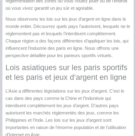
réglementation des zones où vous voulez jouer ou de l’endroit
où vous vivez garantit un jeu sûr et agréable.
Nous observons les lois sur les jeux d’argent en ligne dans le
monde entier. Découvrez quels pays l’autorisent, lesquels ne le
réglementent pas et lesquels l’interdisent complètement.
Chaque région a des façons différentes d’appliquer les lois, qui
influencent l’industrie des paris en ligne. Nous offrons une
perspective détaillée pour les parieurs sportifs virtuels.
Lois asiatiques sur les paris sportifs
et les paris et jeux d’argent en ligne
L’Asie a différentes législations sur les jeux d’argent. C’est le
cas dans des pays comme la Chine et l’Indonésie qui
interdisent complètement les jeux d’argent. D’autres pays
autorisent les marchés réglementés des jeux, comme les
Philippines et l’Inde. Les lois sur les jeux d’argent sont
importantes en raison de l’énorme population et de l’utilisation
d’Internet en Asie.