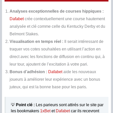
Analyses exceptionnelles de courses hippiques :
Dafabet
crée contextuellement une course hautement
analysée et clé comme celle du Kentucky Derby et du
Belmont Stakes.
Visualisation en temps réel :
Il serait intéressant de
traquer vos cotes souhaitées en utilisant l’action en
direct avec les fonctions de diffusion en continu qui, à
leur tour, ajoutent de l’excitation à votre pari.
Bonus d’adhésion :
Dafabet
aide les nouveaux
joueurs à améliorer leur expérience avec un bonus
juteux, qui est la bonne base pour les paris.
💡
Point clé :
Les parieurs sont attirés sur le site par
les bookmakers
1xBet
et
Dafabet
car ils recevront