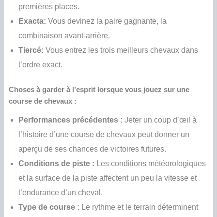
premières places.
Exacta:
Vous devinez la paire gagnante, la
combinaison avant-arrière.
Tiercé:
Vous entrez les trois meilleurs chevaux dans
l’ordre exact.
Choses à garder à l’esprit lorsque vous jouez sur une
course de chevaux :
Performances précédentes :
Jeter un coup d’œil à
l’histoire d’une course de chevaux peut donner un
aperçu de ses chances de victoires futures.
Conditions de piste :
Les conditions météorologiques
et la surface de la piste affectent un peu la vitesse et
l’endurance d’un cheval.
Type de course :
Le rythme et le terrain déterminent