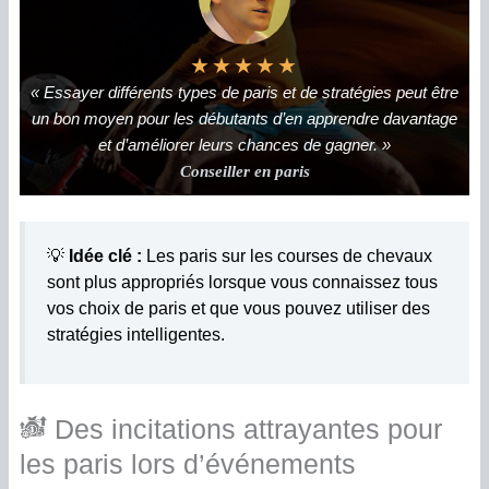
★
★
★
★
★
« Essayer différents types de paris et de stratégies peut être
un bon moyen pour les débutants d’en apprendre davantage
et d’améliorer leurs chances de gagner. »
Conseiller en paris
💡
Idée clé :
Les paris sur les courses de chevaux
sont plus appropriés lorsque vous connaissez tous
vos choix de paris et que vous pouvez utiliser des
stratégies intelligentes.
Des incitations attrayantes pour
les paris lors d’événements