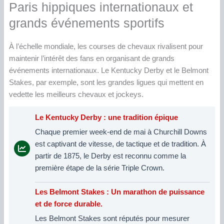
Paris hippiques internationaux et
grands événements sportifs
À l’échelle mondiale, les courses de chevaux rivalisent pour
maintenir l’intérêt des fans en organisant de grands
événements internationaux. Le Kentucky Derby et le Belmont
Stakes, par exemple, sont les grandes ligues qui mettent en
vedette les meilleurs chevaux et jockeys.
Le Kentucky Derby : une tradition épique
Chaque premier week-end de mai à Churchill Downs
est captivant de vitesse, de tactique et de tradition. À
partir de 1875, le Derby est reconnu comme la
première étape de la série Triple Crown.
Les Belmont Stakes : Un marathon de puissance
et de force durable.
Les Belmont Stakes sont réputés pour mesurer