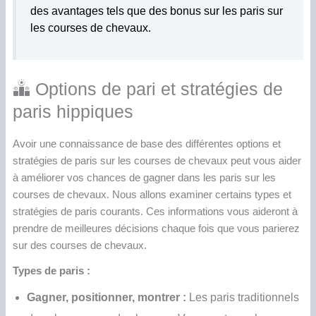
des avantages tels que des bonus sur les paris sur
les courses de chevaux.
Options de pari et stratégies de
paris hippiques
Avoir une connaissance de base des différentes options et
stratégies de paris sur les courses de chevaux peut vous aider
à améliorer vos chances de gagner dans les paris sur les
courses de chevaux. Nous allons examiner certains types et
stratégies de paris courants. Ces informations vous aideront à
prendre de meilleures décisions chaque fois que vous parierez
sur des courses de chevaux.
Types de paris :
Gagner, positionner, montrer :
Les paris traditionnels