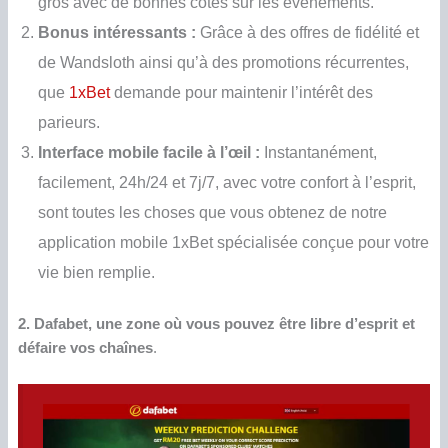
gros avec de bonnes cotes sur les événements.
Bonus intéressants :
Grâce à des offres de fidélité et
de Wandsloth ainsi qu’à des promotions récurrentes,
que
1xBet
demande pour maintenir l’intérêt des
parieurs.
Interface mobile facile à l’œil :
Instantanément,
facilement, 24h/24 et 7j/7, avec votre confort à l’esprit,
sont toutes les choses que vous obtenez de notre
application mobile 1xBet spécialisée conçue pour votre
vie bien remplie.
2. Dafabet, une zone où vous pouvez être libre d’esprit et
défaire vos chaînes
.