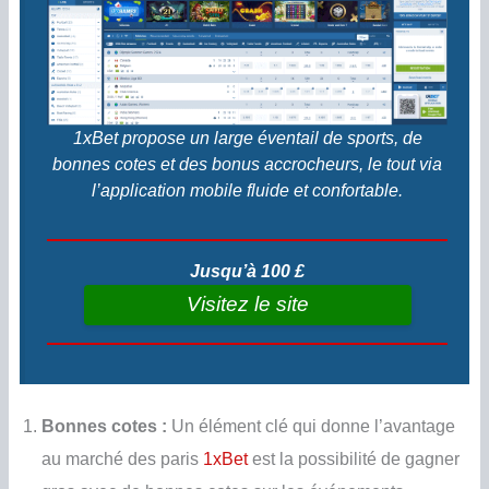
1xBet propose un large éventail de sports, de
bonnes cotes et des bonus accrocheurs, le tout via
l’application mobile fluide et confortable.
Jusqu’à 100 £
Visitez le site
Bonnes cotes :
Un élément clé qui donne l’avantage
au marché des paris
1xBet
est la possibilité de gagner