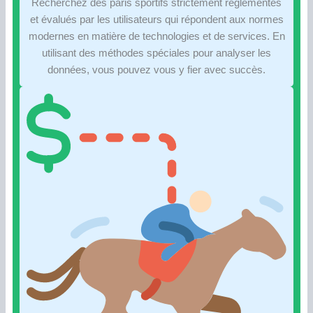
Recherchez des paris sportifs strictement réglementés
et évalués par les utilisateurs qui répondent aux normes
modernes en matière de technologies et de services. En
utilisant des méthodes spéciales pour analyser les
données, vous pouvez vous y fier avec succès.