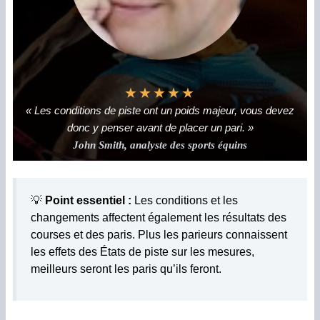
★
★
★
★
★
« Les conditions de piste ont un poids majeur, vous devez
donc y penser avant de placer un pari. »
John Smith, analyste des sports équins
💡
Point essentiel :
Les conditions et les
changements affectent également les résultats des
courses et des paris. Plus les parieurs connaissent
les effets des États de piste sur les mesures,
meilleurs seront les paris qu’ils feront.