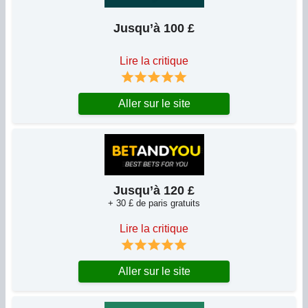
Jusqu’à 100 £
Lire la critique
Aller sur le site
Jusqu’à 120 £
+ 30 £ de paris gratuits
Lire la critique
Aller sur le site