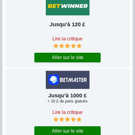
Jusqu’à 120 £
Lire la critique
Aller sur le site
Jusqu’à 1000 £
+ 10 £ de paris gratuits
Lire la critique
Aller sur le site