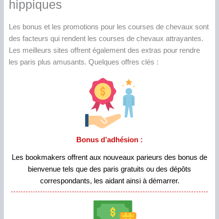
hippiques
Les bonus et les promotions pour les courses de chevaux sont
des facteurs qui rendent les courses de chevaux attrayantes.
Les meilleurs sites offrent également des extras pour rendre
les paris plus amusants. Quelques offres clés :
Bonus d’adhésion :
Les bookmakers offrent aux nouveaux parieurs des bonus de
bienvenue tels que des paris gratuits ou des dépôts
correspondants, les aidant ainsi à démarrer.