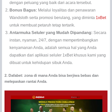
dengan peluang yang baik dari acara tersebut.
Bonus Bagus:
Melalui loyalitas dan penawaran
Wandsloth serta promosi berulang, yang diminta
1xBet
untuk membuat petaruh tetap tertarik.
Antarmuka Seluler yang Mudah Dipandang:
Secara
instan, nyaman, 24/7, dengan mempertimbangkan
kenyamanan Anda, adalah semua hal yang Anda
dapatkan dari aplikasi seluler 1xBet khusus kami yang
dibuat untuk kehidupan sibuk Anda.
2. Dafabet: zona di mana Anda bisa berjiwa bebas dan
melepaskan rantai Anda
.