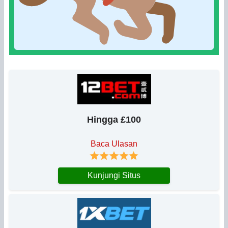
Hingga £100
Baca Ulasan
Kunjungi Situs