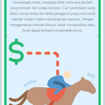
kesenangan Anda, mengapa tidak mencoba taruhan
yang menarik dan selalu berhasil. Cari sportsbook yang
diatur secara ketat dan dinilai pengguna yang memenuhi
standar modern dalam teknologi dan layanan. Dengan
menggunakan metode khusus untuk menganalisis data,
Anda dapat berhasil mengandalkannya.