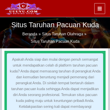
Lewati
ke
konten
Situs Taruhan Pacuan Kuda
Beranda
Situs Taruhan Olahraga
Situs Taruhan Pacuan Kuda
Apakah Anda siap dan mulai dengan penuh semangat
untuk mendapatkan celah di platform taruhan pacuan
kuda? Anda dapat memasang taruhan di perangkat Anda
dan kemudian beruntung menjadi pemenang dari
perangkat Anda. Di sinilah tempat bertaruh dalam
taruhan pacuan kuda sehingga Anda dapat menjadikan
diri Anda seorang profesional. Temukan situs pacuan
kuda paling maju untuk keuntungan pribadi Anda.
Ketidakpastian sering kali dapat membayangi