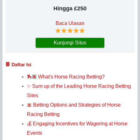
Hingga £250
Baca Ulasan
Kunjungi Situs
Daftar Isi
🏇🏽 What's Horse Racing Be­tting?
✨ Sum ­up of the Leading Horse Racing Betting
Sites
🎀 Be­tting Options and Strategies of Horse
Racing Betting
💰 Engaging Incentive­s for Wagering at Horse
Events