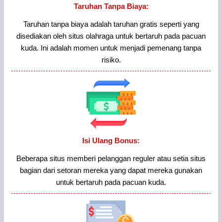
Taruhan Tanpa Biaya:
Taruhan tanpa biaya adalah taruhan gratis seperti yang
disediakan oleh situs olahraga untuk bertaruh pada pacuan
kuda. Ini adalah momen untuk menjadi pemenang tanpa
risiko.
Isi Ulang Bonus:
Beberapa situs memberi pelanggan reguler atau setia situs
bagian dari setoran mereka yang dapat mereka gunakan
untuk bertaruh pada pacuan kuda.