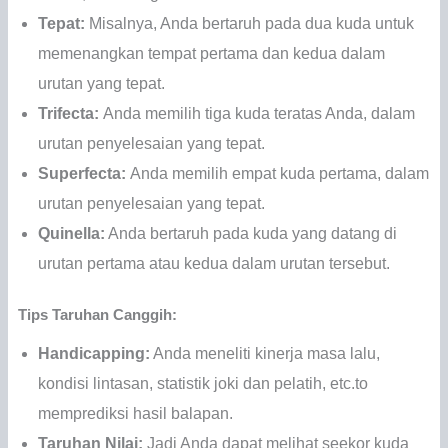
Tepat:
Misalnya, Anda bertaruh pada dua kuda untuk
memenangkan tempat pertama dan kedua dalam
urutan yang tepat.
Trifecta:
Anda memilih tiga kuda teratas Anda, dalam
urutan penyelesaian yang tepat.
Superfecta:
Anda memilih empat kuda pertama, dalam
urutan penyelesaian yang tepat.
Quinella:
Anda bertaruh pada kuda yang datang di
urutan pertama atau kedua dalam urutan tersebut.
Tips Taruhan Canggih:
Handicapping:
Anda meneliti kinerja masa lalu,
kondisi lintasan, statistik joki dan pelatih, etc.to
memprediksi hasil balapan.
Taruhan Nilai:
Jadi Anda dapat melihat seekor kuda