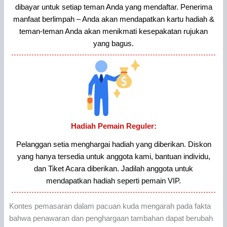
dibayar untuk setiap teman Anda yang mendaftar. Penerima
manfaat berlimpah – Anda akan mendapatkan kartu hadiah &
teman-teman Anda akan menikmati kesepakatan rujukan
yang bagus.
Hadiah Pemain Reguler:
Pelanggan setia menghargai hadiah yang diberikan. Diskon
yang hanya tersedia untuk anggota kami, bantuan individu,
dan Tiket Acara diberikan. Jadilah anggota untuk
mendapatkan hadiah seperti pemain VIP.
Kontes pemasaran dalam pacuan kuda mengarah pada fakta
bahwa penawaran dan penghargaan tambahan dapat berubah