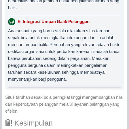
berkualitas adalah jaminan untuk pengalaman taruhan yang
baik.
6. Integrasi Umpan Balik Pelanggan
Ada sesuatu yang harus selalu dilakukan situs taruhan
sepak bola untuk meningkatkan dukungan dan itu adalah
mencari umpan balik. Perubahan yang relevan adalah bukti
dedikasi organisasi untuk perbaikan karena ini adalah tanda
bahwa perubahan sedang dalam perjalanan. Masukan
pengguna berguna dalam meningkatkan pengalaman
taruhan secara keseluruhan sehingga membuatnya
menyenangkan bagi pengguna.
Situs taruhan sepak bola peringkat tinggi mengembangkan nilai
dan kepercayaan pelanggan melalui layanan pelanggan yang
efisien.
Kesimpulan