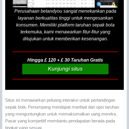
Perusahaan betandyou sangat menekankan pada
layanan berkualitas tinggi untuk mengesankan
konsumen. Memiliki platform taruhan sepak bola
terkemuka, kami menawarkan fitur-fitur yang
ditujukan untuk memberikan kesenangan.
Hingga £ 120 + £ 30 Taruhan Gratis
Kunjungi situs
Situs ini menawarkan peluang interaksi untuk pertandingan
sepak bola. Penumpang mendapat manfaat dari opsi taruhan
yang menguntungkan untuk memaksimalkan uang mereka.
Pasar yang kompetitif membantu pendapatan berada pada
tingkat yang sesuai.