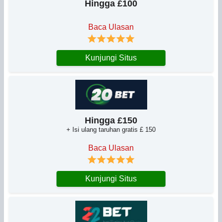
Hingga £100
Baca Ulasan
Kunjungi Situs
Hingga £150
+ Isi ulang taruhan gratis £ 150
Baca Ulasan
Kunjungi Situs