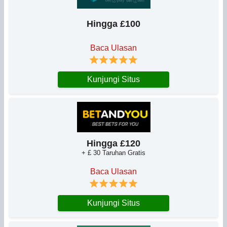
Hingga £100
Baca Ulasan
Kunjungi Situs
Hingga £120
+ £ 30 Taruhan Gratis
Baca Ulasan
Kunjungi Situs