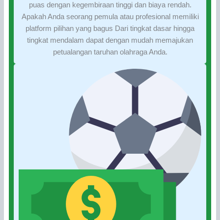
puas dengan kegembiraan tinggi dan biaya rendah.
Apakah Anda seorang pemula atau profesional memiliki
platform pilihan yang bagus Dari tingkat dasar hingga
tingkat mendalam dapat dengan mudah memajukan
petualangan taruhan olahraga Anda.