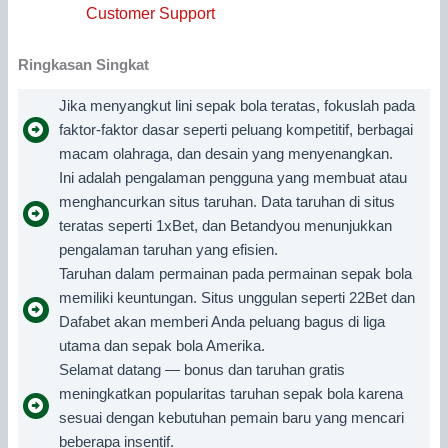
Customer Support
Ringkasan Singkat
Jika menyangkut lini sepak bola teratas, fokuslah pada
faktor-faktor dasar seperti peluang kompetitif, berbagai
macam olahraga, dan desain yang menyenangkan.
Ini adalah pengalaman pengguna yang membuat atau
menghancurkan situs taruhan. Data taruhan di situs
teratas seperti 1xBet, dan Betandyou menunjukkan
pengalaman taruhan yang efisien.
Taruhan dalam permainan pada permainan sepak bola
memiliki keuntungan. Situs unggulan seperti 22Bet dan
Dafabet akan memberi Anda peluang bagus di liga
utama dan sepak bola Amerika.
Selamat datang — bonus dan taruhan gratis
meningkatkan popularitas taruhan sepak bola karena
sesuai dengan kebutuhan pemain baru yang mencari
beberapa insentif.