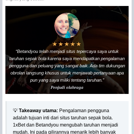
★
★
★
★
★
“Betandyou telah menjadi situs tepercaya saya untuk
taruhan sepak bola karena saya mendapatkan pengalaman
pengguna dan peluang yang sangat baik. Ada tim dukungan
obrolan langsung khusus untuk menjawab pertanyaan apa
pun yang saya miliki tentang taruhan.”
Penjudi olahraga
💡
Takeaway utama:
Pengalaman pengguna
adalah tujuan inti dari situs taruhan sepak bola.
1xBet dan Betandyou mengubah taruhan menjadi
mudah. Ini pada gilirannya menarik lebih banyak