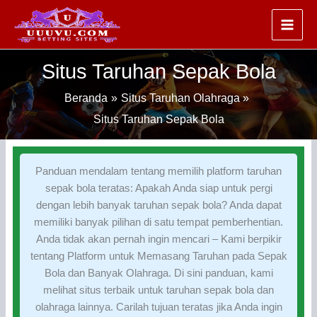
Lewati
ke
konten
Situs Taruhan Sepak Bola
Beranda
Situs Taruhan Olahraga
Situs Taruhan Sepak Bola
Panduan mendalam tentang memilih platform taruhan
sepak bola teratas: Apakah Anda siap untuk pergi
dengan lebih banyak taruhan sepak bola? Anda dapat
memiliki banyak pilihan di satu tempat pemberhentian.
Anda tidak akan pernah ingin mencari – Kami berpikir
tentang Platform untuk Memasang Taruhan pada Sepak
Bola dan Banyak Olahraga. Di sini panduan, kami
melihat situs terbaik untuk taruhan sepak bola dan
olahraga lainnya. Carilah tujuan teratas jika Anda ingin