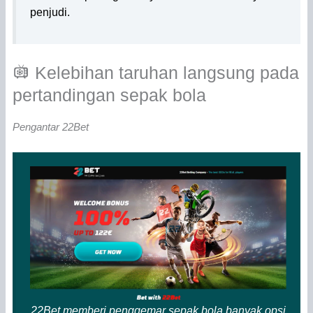
penjudi.
Kelebihan taruhan langsung pada
pertandingan sepak bola
Pengantar 22Bet
22Bet memberi penggemar sepak bola banyak opsi