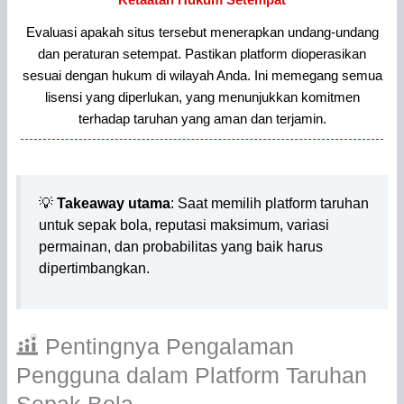
Ketaatan Hukum Setempat
Evaluasi apakah situs tersebut menerapkan undang-undang
dan peraturan setempat. Pastikan platform dioperasikan
sesuai dengan hukum di wilayah Anda. Ini memegang semua
lisensi yang diperlukan, yang menunjukkan komitmen
terhadap taruhan yang aman dan terjamin.
💡
Takeaway utama
: Saat memilih platform taruhan
untuk sepak bola, reputasi maksimum, variasi
permainan, dan probabilitas yang baik harus
dipertimbangkan.
Pentingnya Pengalaman
Pengguna dalam Platform Taruhan