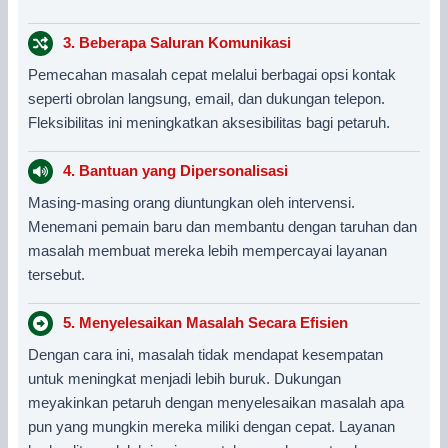
3. Beberapa Saluran Komunikasi
Pemecahan masalah cepat melalui berbagai opsi kontak
seperti obrolan langsung, email, dan dukungan telepon.
Fleksibilitas ini meningkatkan aksesibilitas bagi petaruh.
4. Bantuan yang Dipersonalisasi
Masing-masing orang diuntungkan oleh intervensi.
Menemani pemain baru dan membantu dengan taruhan dan
masalah membuat mereka lebih mempercayai layanan
tersebut.
5. Menyelesaikan Masalah Secara Efisien
Dengan cara ini, masalah tidak mendapat kesempatan
untuk meningkat menjadi lebih buruk. Dukungan
meyakinkan petaruh dengan menyelesaikan masalah apa
pun yang mungkin mereka miliki dengan cepat. Layanan