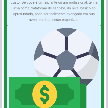
custo. Se você é um iniciante ou um profissional, tenha
uma ótima plataforma de escolha, do nível básico ao
aprofundado, pode ser facilmente avançado em sua
aventura de apostas esportivas.