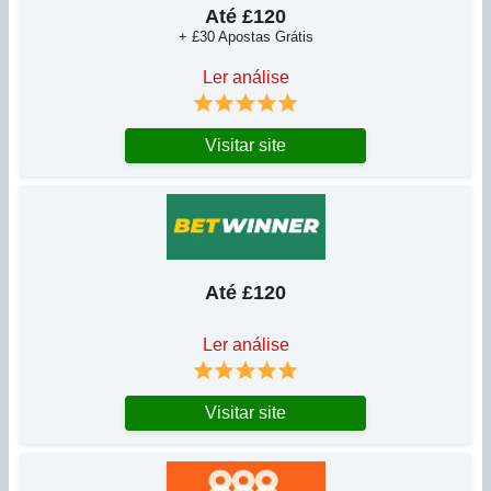
Até £120
+ £30 Apostas Grátis
Ler análise
Visitar site
Até £120
Ler análise
Visitar site