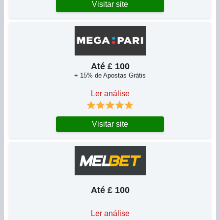
Visitar site
Até £ 100
+ 15% de Apostas Grátis
Ler análise
Visitar site
Até £ 100
Ler análise