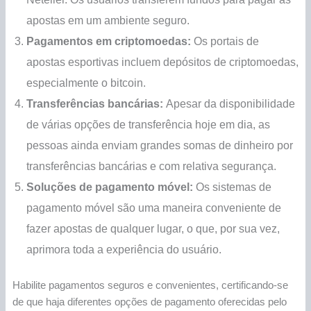
apostas em um ambiente seguro.
Pagamentos em criptomoedas:
Os portais de
apostas esportivas incluem depósitos de criptomoedas,
especialmente o bitcoin.
Transferências bancárias:
Apesar da disponibilidade
de várias opções de transferência hoje em dia, as
pessoas ainda enviam grandes somas de dinheiro por
transferências bancárias e com relativa segurança.
Soluções de pagamento móvel:
Os sistemas de
pagamento móvel são uma maneira conveniente de
fazer apostas de qualquer lugar, o que, por sua vez,
aprimora toda a experiência do usuário.
Habilite pagamentos seguros e convenientes, certificando-se
de que haja diferentes opções de pagamento oferecidas pelo