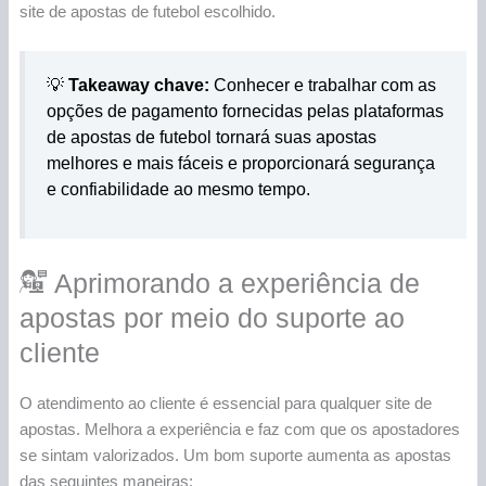
site de apostas de futebol escolhido.
💡
Takeaway chave:
Conhecer e trabalhar com as
opções de pagamento fornecidas pelas plataformas
de apostas de futebol tornará suas apostas
melhores e mais fáceis e proporcionará segurança
e confiabilidade ao mesmo tempo.
Aprimorando a experiência de
apostas por meio do suporte ao
cliente
O atendimento ao cliente é essencial para qualquer site de
apostas. Melhora a experiência e faz com que os apostadores
se sintam valorizados. Um bom suporte aumenta as apostas
das seguintes maneiras: