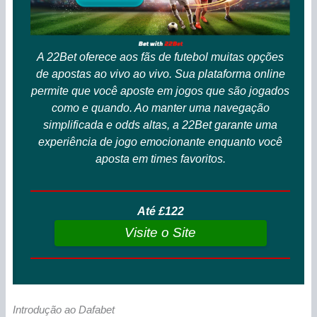
A 22Bet oferece aos fãs de futebol muitas opções
de apostas ao vivo ao vivo. Sua plataforma online
permite que você aposte em jogos que são jogados
como e quando. Ao manter uma navegação
simplificada e odds altas, a 22Bet garante uma
experiência de jogo emocionante enquanto você
aposta em times favoritos.
Até £122
Visite o Site
Introdução ao Dafabet