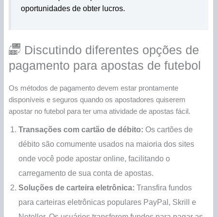
oportunidades de obter lucros.
Discutindo diferentes opções de
pagamento para apostas de futebol
Os métodos de pagamento devem estar prontamente
disponíveis e seguros quando os apostadores quiserem
apostar no futebol para ter uma atividade de apostas fácil.
Transações com cartão de débito:
Os cartões de
débito são comumente usados na maioria dos sites
onde você pode apostar online, facilitando o
carregamento de sua conta de apostas.
Soluções de carteira eletrônica:
Transfira fundos
para carteiras eletrônicas populares PayPal, Skrill e
Neteller. Os usuários transferem fundos para pagar as