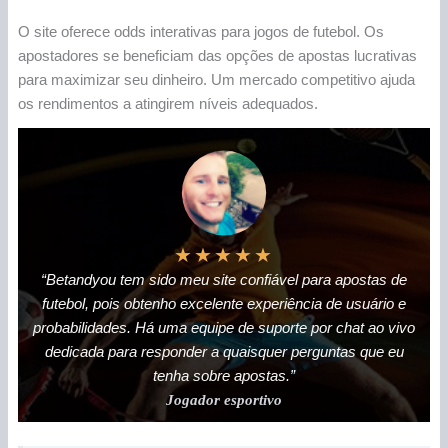
O site oferece odds interativas para jogos de futebol. Os
apostadores se beneficiam das opções de apostas lucrativas
para maximizar seu dinheiro. Um mercado competitivo ajuda
os rendimentos a atingirem níveis adequados.
★
★
★
★
★
“Betandyou tem sido meu site confiável para apostas de
futebol, pois obtenho excelente experiência de usuário e
probabilidades. Há uma equipe de suporte por chat ao vivo
dedicada para responder a quaisquer perguntas que eu
tenha sobre apostas.”
Jogador esportivo