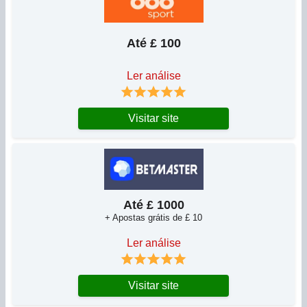
Até £ 100
Ler análise
Visitar site
Até £ 1000
+ Apostas grátis de £ 10
Ler análise
Visitar site