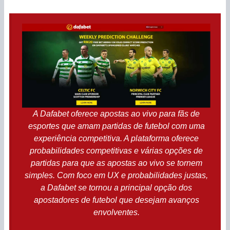
A Dafabet oferece apostas ao vivo para fãs de
esportes que amam partidas de futebol com uma
experiência competitiva. A plataforma oferece
probabilidades competitivas e várias opções de
partidas para que as apostas ao vivo se tornem
simples. Com foco em UX e probabilidades justas,
a Dafabet se tornou a principal opção dos
apostadores de futebol que desejam avanços
envolventes.