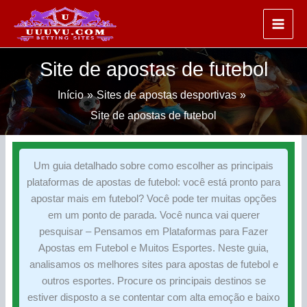
Ir
para
o
conteúdo
Site de apostas de futebol
Início
Sites de apostas desportivas
Site de apostas de futebol
Um guia detalhado sobre como escolher as principais
plataformas de apostas de futebol: você está pronto para
apostar mais em futebol? Você pode ter muitas opções
em um ponto de parada. Você nunca vai querer
pesquisar – Pensamos em Plataformas para Fazer
Apostas em Futebol e Muitos Esportes. Neste guia,
analisamos os melhores sites para apostas de futebol e
outros esportes. Procure os principais destinos se
estiver disposto a se contentar com alta emoção e baixo