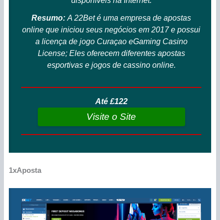
disponíveis na Internet.
Resumo:
A 22Bet é uma empresa de apostas
online que iniciou seus negócios em 2017 e possui
a licença de jogo Curaçao eGaming Casino
License; Eles oferecem diferentes apostas
esportivas e jogos de cassino online.
Até £122
Visite o Site
1xAposta