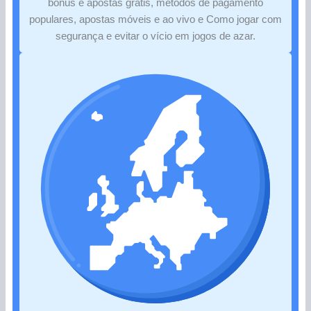
bônus e apostas grátis, métodos de pagamento
populares, apostas móveis e ao vivo e Como jogar com
segurança e evitar o vício em jogos de azar.