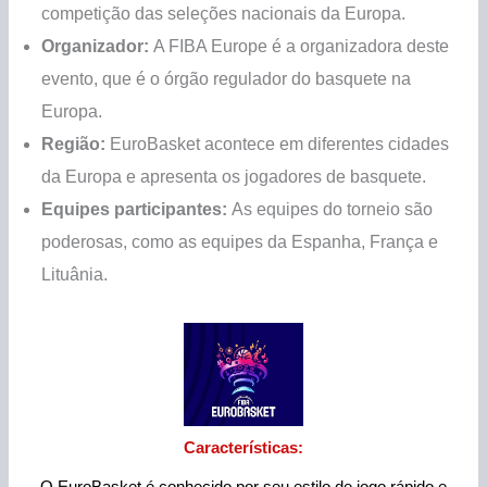
competição das seleções nacionais da Europa.
Organizador:
A FIBA Europe é a organizadora deste
evento, que é o órgão regulador do basquete na
Europa.
Região:
EuroBasket acontece em diferentes cidades
da Europa e apresenta os jogadores de basquete.
Equipes participantes:
As equipes do torneio são
poderosas, como as equipes da Espanha, França e
Lituânia.
Características: