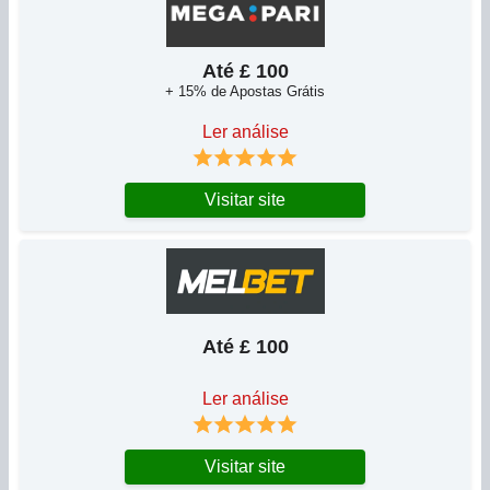
Até £ 100
+ 15% de Apostas Grátis
Ler análise
Visitar site
Até £ 100
Ler análise
Visitar site