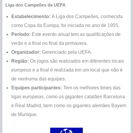
Liga dos Campeões da UEFA
Estabelecimento:
A Liga dos Campeões, conhecida
como Copa da Europa, foi iniciada no ano de 1955.
Período:
Este evento anual tem as qualificações de
verão e a final no final da primavera.
Organizador:
Gerenciado pela UEFA.
Região:
Os jogos são realizados em diferentes locais
europeus e a final é realizada em um local que não é
de nenhuma das equipes.
Equipes participantes:
Tem os melhores times das
ligas europeias, como os gigantes catalães Barcelona
e Real Madrid, bem como os gigantes alemães Bayern
de Munique.