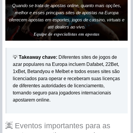
Quando se trata de apostas online, quanto mais opções,
melhor e esses principais sites de apostas na Europa
oferecem apostas em esportes, jogos de cassino, virtuais e
até dealers ao vivo.
Equipe de especialistas em apostas
💡
Takeaway chave:
Diferentes sites de jogos de
azar populares na Europa incluem Dafabet, 22Bet,
1xBet, Betandyou e Melbet e todos esses sites são
licenciados para operar e receberam suas licenças
de diferentes autoridades de licenciamento,
tornando seguro para jogadores internacionais
apostarem online.
Eventos importantes para as