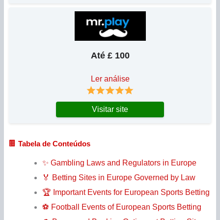
Até £ 100
Ler análise
Visitar site
Tabela de Conteúdos
✨ Gambling Laws and Regulators in Europe
🏅 Betting Sites in Europe Governed by Law
🏆 Important Events for European Sports Betting
⚽ Football Events of European Sports Betting