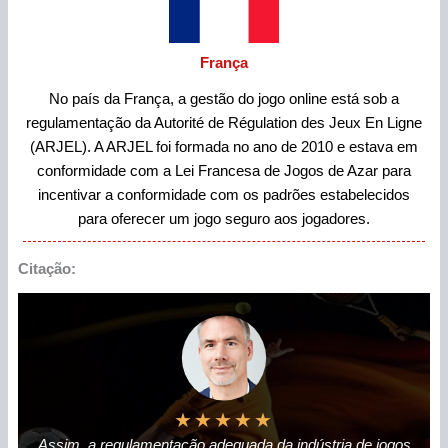
França
No país da França, a gestão do jogo online está sob a
regulamentação da Autorité de Régulation des Jeux En Ligne
(ARJEL). A ARJEL foi formada no ano de 2010 e estava em
conformidade com a Lei Francesa de Jogos de Azar para
incentivar a conformidade com os padrões estabelecidos
para oferecer um jogo seguro aos jogadores.
Citação:
★
★
★
★
★
Assim, a regulamentação adequada da indústria de jogos