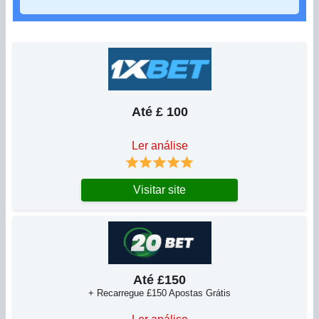
Até £ 100
Ler análise
Visitar site
Até £150
+ Recarregue £150 Apostas Grátis