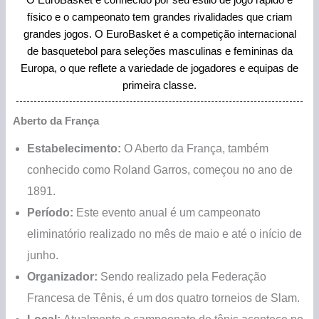
O EuroBasket é conhecido por seu estilo de jogo rápido e
físico e o campeonato tem grandes rivalidades que criam
grandes jogos. O EuroBasket é a competição internacional
de basquetebol para seleções masculinas e femininas da
Europa, o que reflete a variedade de jogadores e equipas de
primeira classe.
Aberto da França
Estabelecimento:
O Aberto da França, também
conhecido como Roland Garros, começou no ano de
1891.
Período:
Este evento anual é um campeonato
eliminatório realizado no mês de maio e até o início de
junho.
Organizador:
Sendo realizado pela Federação
Francesa de Tênis, é um dos quatro torneios de Slam.