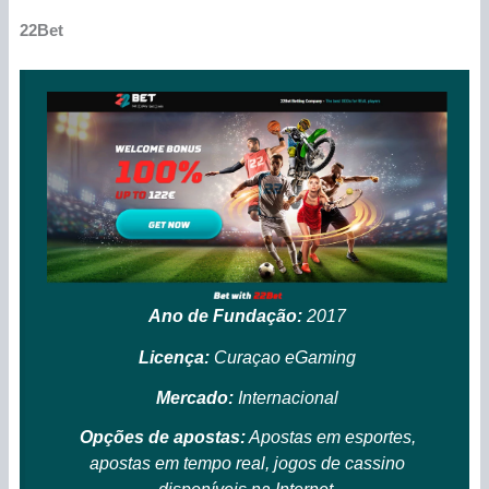
22Bet
Ano de Fundação:
2017
Licença:
Curaçao eGaming
Mercado:
Internacional
Opções de apostas:
Apostas em esportes,
apostas em tempo real, jogos de cassino