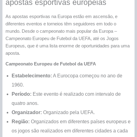
apostas esportivas europeias
As apostas esportivas na Europa estão em ascensão, e
diferentes eventos e torneios têm seguidores em todo o
mundo. Desde o campeonato mais popular da Europa –
Campeonato Europeu de Futebol da UEFA, até os Jogos
Europeus, que é uma lista enorme de oportunidades para uma
aposta.
Campeonato Europeu de Futebol da UEFA
Estabelecimento:
A Eurocopa começou no ano de
1960.
Período:
Este evento é realizado com intervalo de
quatro anos.
Organizador:
Organizado pela UEFA.
Região:
Organizados em diferentes países europeus e
os jogos são realizados em diferentes cidades a cada