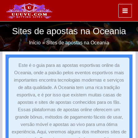
Ir
para
o
conteúdo
Sites de apostas na Oceania
Início
Sites de apostas na Oceania
Este é o guia para as apostas esportivas online da
Oceania, onde a paixão pelos eventos esportivos mais
importantes encontra tecnologias modernas e serviços
de alta qualidade. A Oceania tem uma rica tradição
esportiva, e é por isso que existem muitas casas de
apostas e sites de apostas conhecidos para os fãs.
Essas plataformas de apostas online oferecem um
grande bônus, métodos de pagamento fáceis de usar,
versão móvel e apostas ao vivo para uma ótima
experiência. Aqui, veremos alguns dos melhores sites de