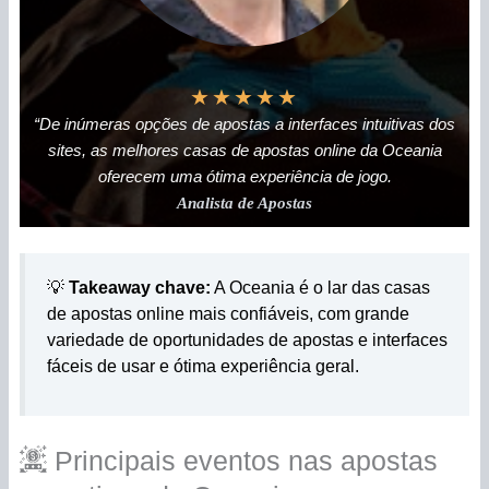
★
★
★
★
★
“De inúmeras opções de apostas a interfaces intuitivas dos
sites, as melhores casas de apostas online da Oceania
oferecem uma ótima experiência de jogo.
Analista de Apostas
💡
Takeaway chave:
A Oceania é o lar das casas
de apostas online mais confiáveis, com grande
variedade de oportunidades de apostas e interfaces
fáceis de usar e ótima experiência geral.
Principais eventos nas apostas