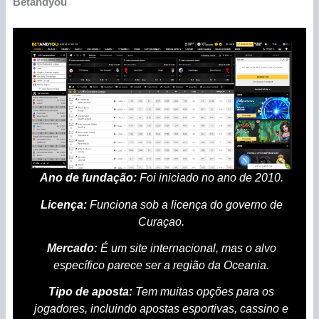
Betandyou
Ano de fundação:
Foi iniciado no ano de 2010.
Licença:
Funciona sob a licença do governo de
Curaçao.
Mercado:
É um site internacional, mas o alvo
específico parece ser a região da Oceania.
Tipo de aposta:
Tem muitas opções para os
jogadores, incluindo apostas esportivas, cassino e