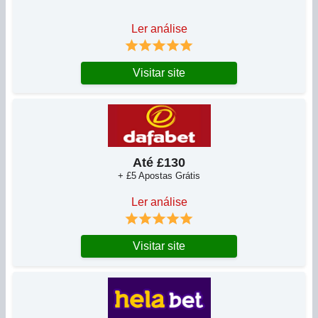
Ler análise
Visitar site
Até £130
+ £5 Apostas Grátis
Ler análise
Visitar site