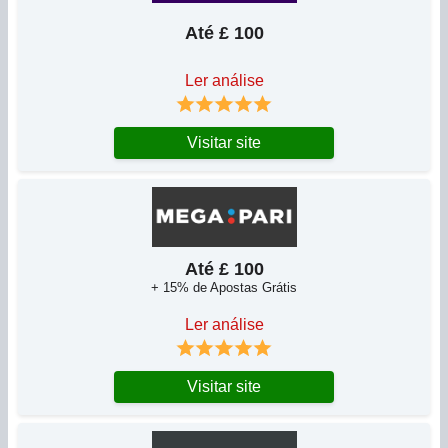
Até £ 100
Ler análise
Visitar site
Até £ 100
+ 15% de Apostas Grátis
Ler análise
Visitar site