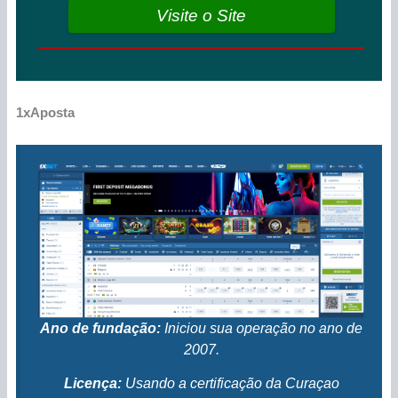
Visite o Site
1xAposta
Ano de fundação:
Iniciou sua operação no ano de
2007.
Licença:
Usando a certificação da Curaçao