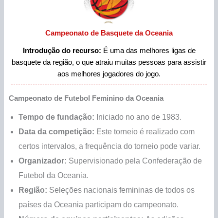
Campeonato de Basquete da Oceania
Introdução do recurso:
É uma das melhores ligas de
basquete da região, o que atraiu muitas pessoas para assistir
aos melhores jogadores do jogo.
Campeonato de Futebol Feminino da Oceania
Tempo de fundação:
Iniciado no ano de 1983.
Data da competição:
Este torneio é realizado com
certos intervalos, a frequência do torneio pode variar.
Organizador:
Supervisionado pela Confederação de
Futebol da Oceania.
Região:
Seleções nacionais femininas de todos os
países da Oceania participam do campeonato.