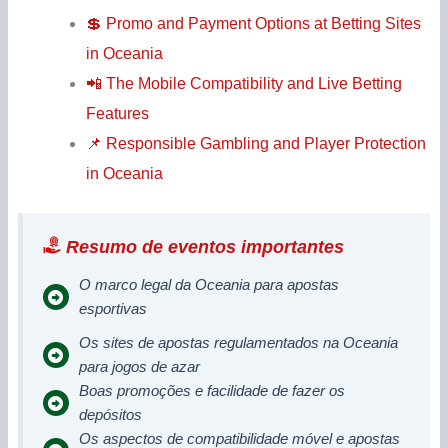
💲 Promo and Payment Options at Betting Sites
in Oceania
📲 The Mobile Compatibility and Live Betting
Features
📌 Responsible Gambling and Player Protection
in Oceania
Resumo de eventos importantes
O marco legal da Oceania para apostas
esportivas
Os sites de apostas regulamentados na Oceania
para jogos de azar
Boas promoções e facilidade de fazer os
depósitos
Os aspectos de compatibilidade móvel e apostas