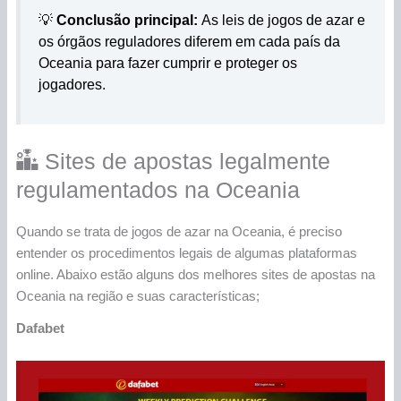
💡
Conclusão principal:
As leis de jogos de azar e
os órgãos reguladores diferem em cada país da
Oceania para fazer cumprir e proteger os
jogadores.
Sites de apostas legalmente
regulamentados na Oceania
Quando se trata de jogos de azar na Oceania, é preciso
entender os procedimentos legais de algumas plataformas
online. Abaixo estão alguns dos melhores sites de apostas na
Oceania na região e suas características;
Dafabet