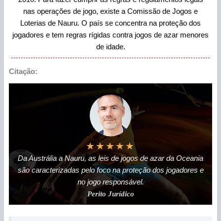
nas operações de jogo, existe a Comissão de Jogos e
Loterias de Nauru. O país se concentra na proteção dos
jogadores e tem regras rígidas contra jogos de azar menores
de idade.
Citação:
★
★
★
★
★
Da Austrália a Nauru, as leis de jogos de azar da Oceania
são caracterizadas pelo foco na proteção dos jogadores e
no jogo responsável.
Perito Jurídico