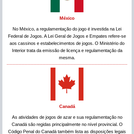
México
No México, a regulamentação do jogo é investida na Lei
Federal de Jogos. A Lei Geral de Jogos e Empates refere-se
aos cassinos e estabelecimentos de jogos. O Ministério do
Interior trata da emissão de licença e regulamentação da
mesma.
Canadá
As atividades de jogos de azar e sua regulamentação no
Canadá são regidas principalmente no nível provincial. O
Código Penal do Canadá também lista as disposições legais