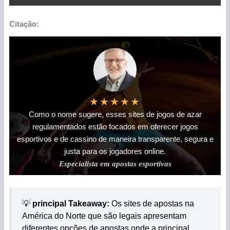
Citação:
★
★
★
★
★
Como o nome sugere, esses sites de jogos de azar
regulamentados estão focados em oferecer jogos
esportivos e de cassino de maneira transparente, segura e
justa para os jogadores online.
Especialista em apostas esportivas
💡
principal Takeaway:
Os sites de apostas na
América do Norte que são legais apresentam
diferentes opções de apostas onde a principal