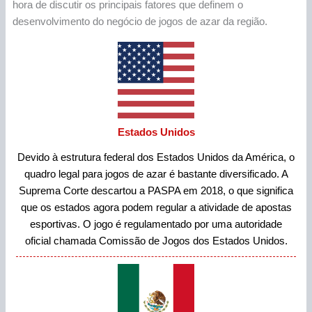
hora de discutir os principais fatores que definem o
desenvolvimento do negócio de jogos de azar da região.
Estados Unidos
Devido à estrutura federal dos Estados Unidos da América, o
quadro legal para jogos de azar é bastante diversificado. A
Suprema Corte descartou a PASPA em 2018, o que significa
que os estados agora podem regular a atividade de apostas
esportivas. O jogo é regulamentado por uma autoridade
oficial chamada Comissão de Jogos dos Estados Unidos.