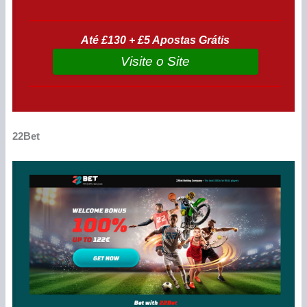
Até £130 + £5 Apostas Grátis
Visite o Site
22Bet