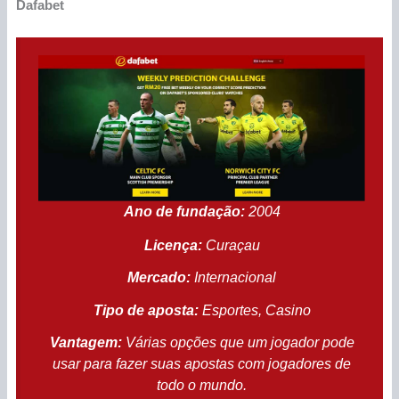
Dafabet
Ano de fundação:
2004
Licença:
Curaçau
Mercado:
Internacional
Tipo de aposta:
Esportes, Casino
Vantagem:
Várias opções que um jogador pode
usar para fazer suas apostas com jogadores de
todo o mundo.