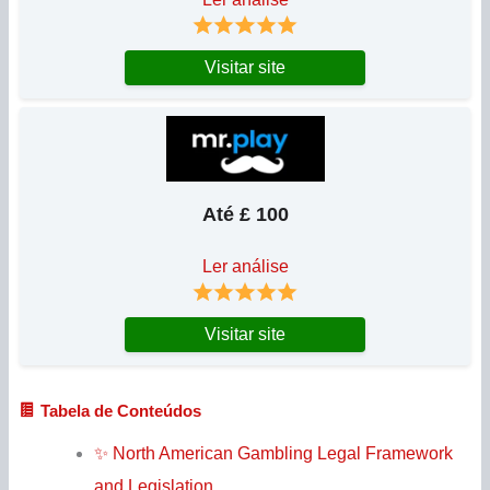
Visitar site
Até £ 100
Ler análise
Visitar site
Tabela de Conteúdos
✨ North American Gambling Legal Framework
and Legislation