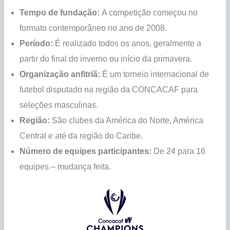
Tempo de fundação:
A competição começou no
formato contemporâneo no ano de 2008.
Período:
É realizado todos os anos, geralmente a
partir do final do inverno ou início da primavera.
Organização anfitriã:
É um torneio internacional de
futebol disputado na região da CONCACAF para
seleções masculinas.
Região:
São clubes da América do Norte, América
Central e até da região do Caribe.
Número de equipes participantes:
De 24 para 16
equipes – mudança feita.