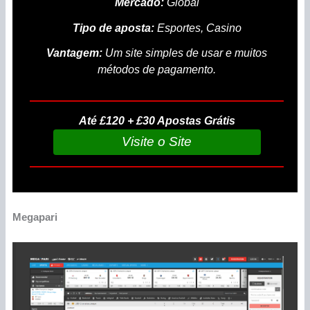
Mercado:
Global
Tipo de aposta:
Esportes, Casino
Vantagem:
Um site simples de usar e muitos
métodos de pagamento.
Até £120 + £30 Apostas Grátis
Visite o Site
Megapari