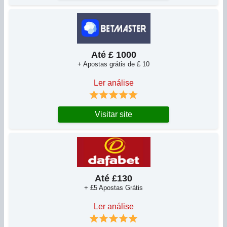
Até £ 1000
+ Apostas grátis de £ 10
Ler análise
Visitar site
Até £130
+ £5 Apostas Grátis
Ler análise