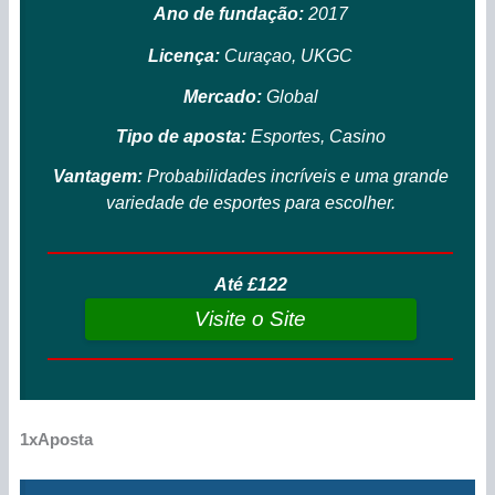
Ano de fundação:
2017
Licença:
Curaçao, UKGC
Mercado:
Global
Tipo de aposta:
Esportes, Casino
Vantagem:
Probabilidades incríveis e uma grande
variedade de esportes para escolher.
Até £122
Visite o Site
1xAposta