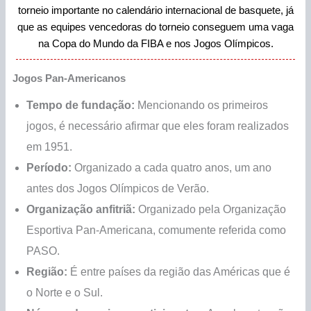
torneio importante no calendário internacional de basquete, já
que as equipes vencedoras do torneio conseguem uma vaga
na Copa do Mundo da FIBA e nos Jogos Olímpicos.
Jogos Pan-Americanos
Tempo de fundação:
Mencionando os primeiros
jogos, é necessário afirmar que eles foram realizados
em 1951.
Período:
Organizado a cada quatro anos, um ano
antes dos Jogos Olímpicos de Verão.
Organização anfitriã:
Organizado pela Organização
Esportiva Pan-Americana, comumente referida como
PASO.
Região:
É entre países da região das Américas que é
o Norte e o Sul.