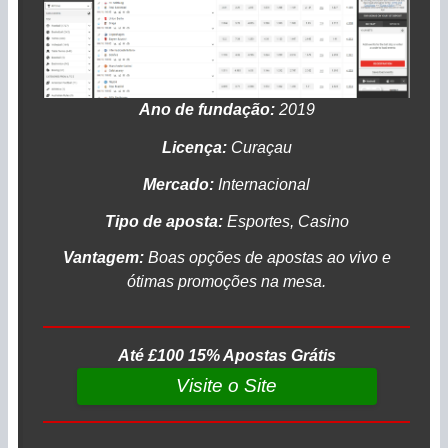
Ano de fundação:
2019
Licença:
Curaçau
Mercado:
Internacional
Tipo de aposta:
Esportes, Casino
Vantagem:
Boas opções de apostas ao vivo e
ótimas promoções na mesa.
Até £100 15% Apostas Grátis
Visite o Site