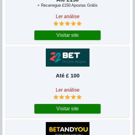
+ Recarregue £150 Apostas Grátis
Ler análise
Visitar site
Até £ 100
Ler análise
Visitar site