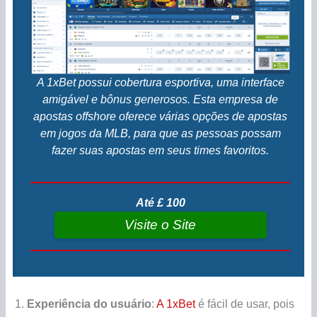
A 1xBet possui cobertura esportiva, uma interface
amigável e bônus generosos. Esta empresa de
apostas offshore oferece várias opções de apostas
em jogos da MLB, para que as pessoas possam
fazer suas apostas em seus times favoritos.
Até £ 100
Visite o Site
Experiência do usuário
:
A 1xBet
é fácil de usar, pois