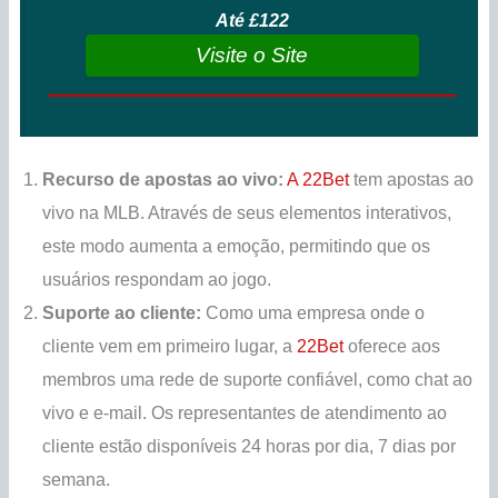
Até £122
Visite o Site
Recurso de apostas ao vivo:
A 22Bet
tem apostas ao
vivo na MLB. Através de seus elementos interativos,
este modo aumenta a emoção, permitindo que os
usuários respondam ao jogo.
Suporte ao cliente:
Como uma empresa onde o
cliente vem em primeiro lugar, a
22Bet
oferece aos
membros uma rede de suporte confiável, como chat ao
vivo e e-mail. Os representantes de atendimento ao
cliente estão disponíveis 24 horas por dia, 7 dias por
semana.