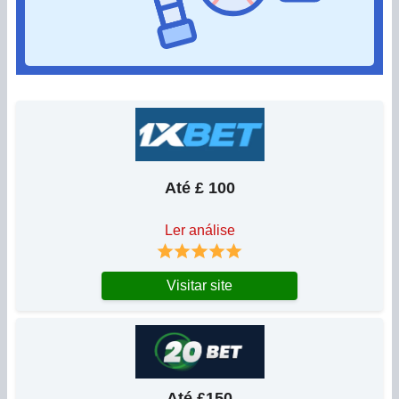
Até £ 100
Ler análise
Visitar site
Até £150