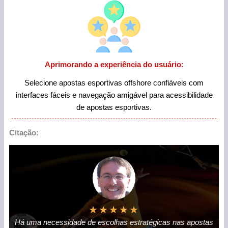
Aprimorando a experiência do usuário:
Selecione apostas esportivas offshore confiáveis com
interfaces fáceis e navegação amigável para acessibilidade
de apostas esportivas.
Citação:
★
★
★
★
★
Há uma necessidade de escolhas estratégicas nas apostas