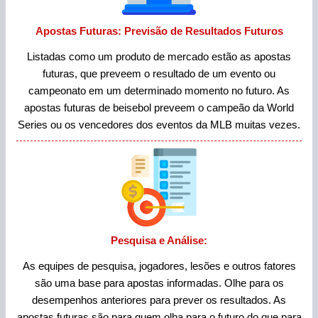
Apostas Futuras: Previsão de Resultados Futuros
Listadas como um produto de mercado estão as apostas
futuras, que preveem o resultado de um evento ou
campeonato em um determinado momento no futuro. As
apostas futuras de beisebol preveem o campeão da World
Series ou os vencedores dos eventos da MLB muitas vezes.
Pesquisa e Análise:
As equipes de pesquisa, jogadores, lesões e outros fatores
são uma base para apostas informadas. Olhe para os
desempenhos anteriores para prever os resultados. As
apostas futuras são para quem olha para o futuro do que para