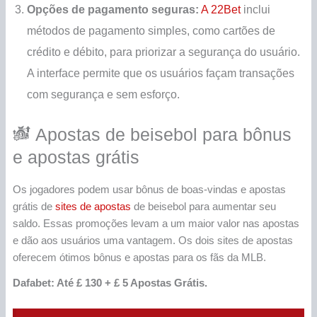
Opções de pagamento seguras:
A 22Bet
inclui
métodos de pagamento simples, como cartões de
crédito e débito, para priorizar a segurança do usuário.
A interface permite que os usuários façam transações
com segurança e sem esforço.
Apostas de beisebol para bônus
e apostas grátis
Os jogadores podem usar bônus de boas-vindas e apostas
grátis de
sites de apostas
de beisebol para aumentar seu
saldo. Essas promoções levam a um maior valor nas apostas
e dão aos usuários uma vantagem. Os dois sites de apostas
oferecem ótimos bônus e apostas para os fãs da MLB.
Dafabet: Até £ 130 + £ 5 Apostas Grátis.