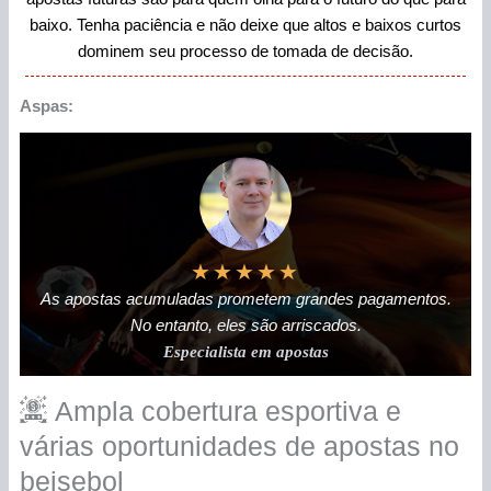
baixo. Tenha paciência e não deixe que altos e baixos curtos
dominem seu processo de tomada de decisão.
Aspas:
★
★
★
★
★
As apostas acumuladas prometem grandes pagamentos.
No entanto, eles são arriscados.
Especialista em apostas
Ampla cobertura esportiva e
várias oportunidades de apostas no
beisebol