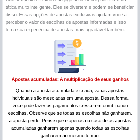
tática muito inteligente. Eles se divertem e podem se beneficiar
disso. Essas opções de apostas exclusivas ajudam você a
perceber o valor de escolhas de apostas informadas e isso
torna sua experiência de apostas mais agradável também.
Apostas acumuladas: A multiplicação de seus ganhos
Quando a aposta acumulada é criada, várias apostas
individuais são mescladas em uma aposta. Dessa forma,
você pode fazer os pagamentos crescerem combinando
escolhas. Observe que se todas as escolhas não ganharem,
a aposta perde. Pense que é apenas no caso de as apostas
acumuladas ganharem apenas quando todas as escolhas
ganharem ao mesmo tempo.