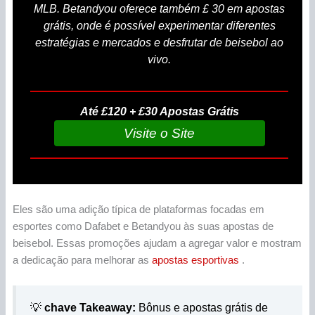
MLB. Betandyou oferece também £ 30 em apostas
grátis, onde é possível experimentar diferentes
estratégias e mercados e desfrutar de beisebol ao
vivo.
Até £120 + £30 Apostas Grátis
Visite o Site
Eles são uma adição típica de plataformas focadas em
esportes como Dafabet e Betandyou às suas apostas de
beisebol. Essas promoções ajudam a agregar valor e mostram
a dedicação para melhorar as
apostas esportivas
.
💡
chave Takeaway:
Bônus e apostas grátis de