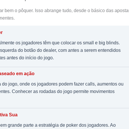
r bem o pôquer. Isso abrange tudo, desde o básico das aposta
onentes.
er
mente os jogadores têm que colocar os small e big blinds.
esquerda do botão do dealer, com antes a serem entendidos
es antes do início do jogo.
baseado em ação
a do jogo, onde os jogadores podem fazer calls, aumentos ou
entes. Conhecer as rodadas do jogo permite movimentos
tiva Sua
 em grande parte a estratégia de poker dos jogadores. Ao