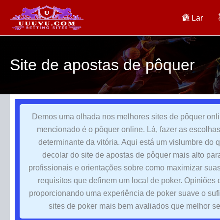
Ir
Lar
para
o
conteúdo
Site de apostas de pôquer
Demos uma olhada nos melhores sites de pôquer onlin
mencionado é o pôquer online. Lá, fazer as escolha
determinante da vitória. Aqui está um vislumbre do
decolar do site de apostas de pôquer mais alto pa
profissionais e orientações sobre como maximizar suas
requisitos que definem um local de poker. Opiniões
proporcionando uma experiência de poker suave o sufic
sites de poker mais bem avaliados que melhor se