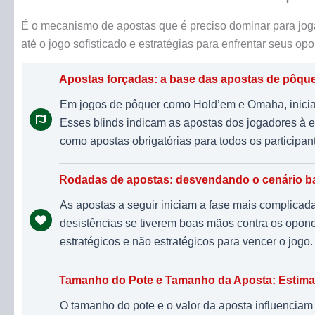
É o mecanismo de apostas que é preciso dominar para joga
até o jogo sofisticado e estratégias para enfrentar seus op
Apostas forçadas: a base das apostas de pôqu
Em jogos de pôquer como Hold’em e Omaha, inicial
Esses blinds indicam as apostas dos jogadores à 
como apostas obrigatórias para todos os participant
Rodadas de apostas: desvendando o cenário 
As apostas a seguir iniciam a fase mais complicad
desistências se tiverem boas mãos contra os opon
estratégicos e não estratégicos para vencer o jogo.
Tamanho do Pote e Tamanho da Aposta: Estima
O tamanho do pote e o valor da aposta influenciam