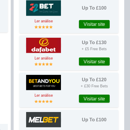
Up To £100
Ler análise
Visitar site
Up To £130
+ £5 Free Bets
Ler análise
Visitar site
Up To £120
+ £30 Free Bets
Ler análise
Visitar site
Up To £100