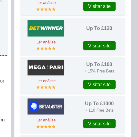
.
Ler análise
Visitar site
Up To £120
Ler análise
Visitar site
Up To £100
+ 15% Free Bets
or
Ler análise
Visitar site
Up To £1000
+ £10 Free Bets
bem
Ler análise
Visitar site