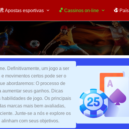
Apostas esportivas
Cassinos on-line
País
e. Definitivamente, um jogo a ser
s e movimentos certos pode ser o
 que abordaremos: O processo de
ra aumentar seus ganhos. Dicas
 habilidades de jogo. Os principais
 das marcas mais bem avaliadas,
iente. Junte-se a nós e explore os
 alinham com seus objetivos.