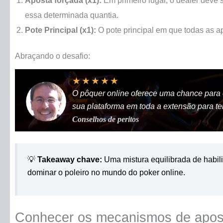
Aposta forçada (x1):
Em primeiro lugar, o dealer deve 
essa determinada quantia.
Pote Principal (x1):
O pote principal em que todas as a
Abraçando o desafio:
★
★
★
★
★
O pôquer online oferece uma chance para 
sua plataforma em toda a extensão para t
Conselhos de peritos
💡
Takeaway chave:
Uma mistura equilibrada de habili
dominar o poleiro no mundo do poker online.
Conhecer os mecanismos de aposta