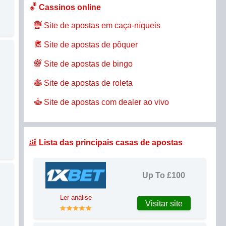
Cassinos online
Site de apostas em caça-níqueis
Site de apostas de pôquer
Site de apostas de bingo
Site de apostas de roleta
Site de apostas com dealer ao vivo
Lista das principais casas de apostas
Up To £100
Ler análise
Visitar site