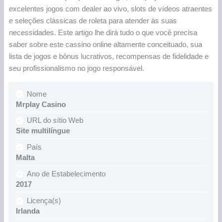
excelentes jogos com dealer ao vivo, slots de vídeos atraentes
e seleções clássicas de roleta para atender às suas
necessidades. Este artigo lhe dirá tudo o que você precisa
saber sobre este cassino online altamente conceituado, sua
lista de jogos e bônus lucrativos, recompensas de fidelidade e
seu profissionalismo no jogo responsável.
Nome
Mrplay Casino
URL do sítio Web
Site multilíngue
País
Malta
Ano de Estabelecimento
2017
Licença(s)
Irlanda