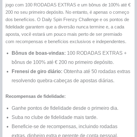
jogo com 100 RODADAS EXTRAS e um bônus de 100% até €
200 no seu primeiro depósito. No entanto, é apenas o começo
dos benefícios. O Daily Spin Frenzy Challenge e os pontos de
fidelidade garantem que a diversão nunca termine e, a cada
aposta, você estará um pouco mais perto de ser premiado
com recompensas e benefícios exclusivos e independentes.
Bônus de boas-vindas:
100 RODADAS EXTRAS +
bônus de 100% até € 200 no primeiro depósito.
Frenesi de giro diário:
Obtenha até 50 rodadas extras
resolvendo quebra-cabeças de apostas diárias.
Recompensas de fidelidade:
Ganhe pontos de fidelidade desde o primeiro dia.
Suba no clube de fidelidade mais tarde.
Beneficie-se de recompensas, incluindo rodadas
extras, dinheiro extra e gerente de conta pessoal.