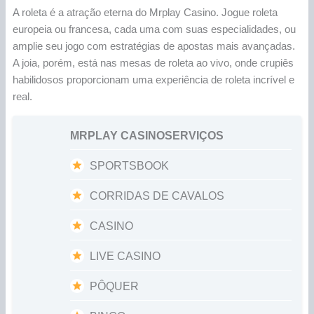
A roleta é a atração eterna do Mrplay Casino. Jogue roleta
europeia ou francesa, cada uma com suas especialidades, ou
amplie seu jogo com estratégias de apostas mais avançadas.
A joia, porém, está nas mesas de roleta ao vivo, onde crupiês
habilidosos proporcionam uma experiência de roleta incrível e
real.
MRPLAY CASINOSERVIÇOS
SPORTSBOOK
CORRIDAS DE CAVALOS
CASINO
LIVE CASINO
PÔQUER