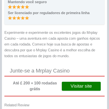
Mantendo você seguro
Ser licenciado por reguladores de primeira linha
Experimente e experimente os excelentes jogos do Mrplay
Casino – uma aventura em cada aposta com ganhos épicos
em cada rodada. Comece hoje sua busca de apostas e
descubra por que o Mrplay Casino é a melhor escolha de
todos os entusiastas de jogos do mundo.
Junte-se a Mrplay Casino
Até £ 200 + 100 rodadas
Visitar site
grátis
Related Review