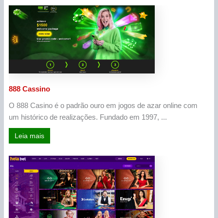
888 Cassino
O 888 Casino é o padrão ouro em jogos de azar online com
um histórico de realizações. Fundado em 1997, ...
about 888 Cassino
Leia mais