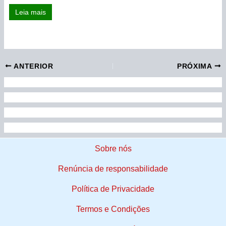
about Casino 20Bet
Leia mais
ANTERIOR
PRÓXIMA
Sobre nós
Renúncia de responsabilidade
Política de Privacidade
Termos e Condições