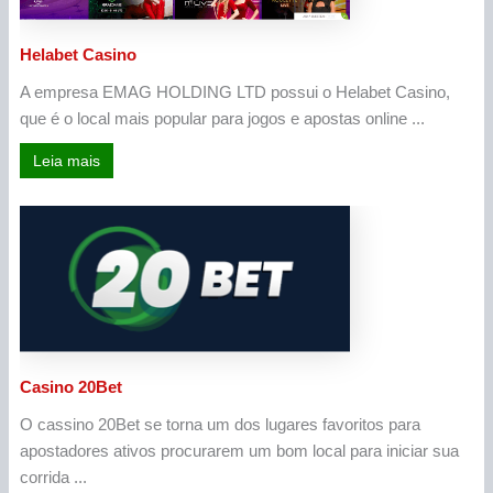
Helabet Casino
A empresa EMAG HOLDING LTD possui o Helabet Casino,
que é o local mais popular para jogos e apostas online ...
about Helabet Casino
Leia mais
Casino 20Bet
O cassino 20Bet se torna um dos lugares favoritos para
apostadores ativos procurarem um bom local para iniciar sua
corrida ...