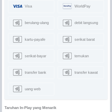
Visa
WorldPay
berulang-ulang
debit langsung
kartu-payafe
serikat barat
serikat-bayar
temukan
transfer bank
transfer kawat
uang web
Taruhan In-Play yang Menarik