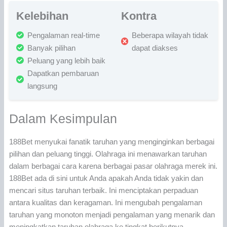
Kelebihan
Kontra
Pengalaman real-time
Beberapa wilayah tidak
Banyak pilihan
dapat diakses
Peluang yang lebih baik
Dapatkan pembaruan
langsung
Dalam Kesimpulan
188Bet menyukai fanatik taruhan yang menginginkan berbagai
pilihan dan peluang tinggi. Olahraga ini menawarkan taruhan
dalam berbagai cara karena berbagai pasar olahraga merek ini.
188Bet ada di sini untuk Anda apakah Anda tidak yakin dan
mencari situs taruhan terbaik. Ini menciptakan perpaduan
antara kualitas dan keragaman. Ini mengubah pengalaman
taruhan yang monoton menjadi pengalaman yang menarik dan