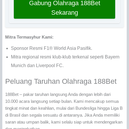
Gabung Olahraga 188Bet
Sekarang
Mitra Termasyhur Kami:
Sponsor Resmi F1® World Asia Pasifik.
Mitra regional resmi klub-klub terkenal seperti Bayern
Munich dan Liverpool FC.
Peluang Taruhan Olahraga 188Bet
188Bet – pakar taruhan langsung Anda dengan lebih dari
10.000 acara langsung setiap bulan. Kami mencakup semua
tingkat minat dan keahlian, mulai dari Bundesliga hingga Liga B
di Brasil dan segala sesuatu di antaranya. Jika Anda memiliki
saran atau umpan balik, kami selalu siap untuk mendengarkan
dan meningkatkan.