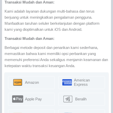
Transaksi Mudah dan Aman:
Kami adalah layanan dukungan multi-bahasa dan terus
berjuang untuk meningkatkan pengalaman pengguna.
Manfaatkan taruhan seluler berkelanjutan dengan platform
kami yang dioptimalkan untuk iOS dan Android.
Transaksi Mudah dan Aman:
Berbagai metode deposit dan penarikan kami sederhana,
memastikan bahwa kami memiliki opsi perbankan yang
memenuhi preferensi Anda sekaligus menjamin keamanan dan
ketepatan waktu transaksi keuangan Anda.
American
Amazon
Express
Apple Pay
Beralih