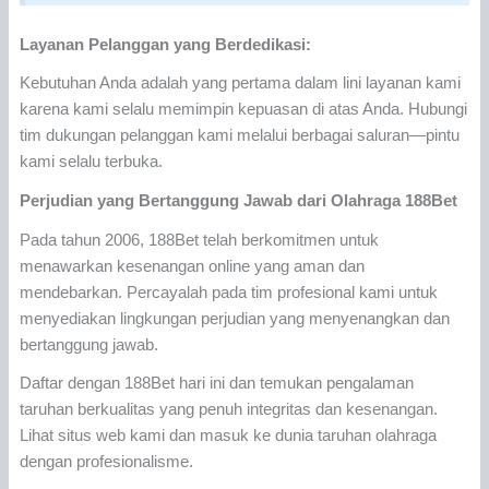
Layanan Pelanggan yang Berdedikasi:
Kebutuhan Anda adalah yang pertama dalam lini layanan kami
karena kami selalu memimpin kepuasan di atas Anda. Hubungi
tim dukungan pelanggan kami melalui berbagai saluran—pintu
kami selalu terbuka.
Perjudian yang Bertanggung Jawab dari Olahraga 188Bet
Pada tahun 2006, 188Bet telah berkomitmen untuk
menawarkan kesenangan online yang aman dan
mendebarkan. Percayalah pada tim profesional kami untuk
menyediakan lingkungan perjudian yang menyenangkan dan
bertanggung jawab.
Daftar dengan 188Bet hari ini dan temukan pengalaman
taruhan berkualitas yang penuh integritas dan kesenangan.
Lihat situs web kami dan masuk ke dunia taruhan olahraga
dengan profesionalisme.