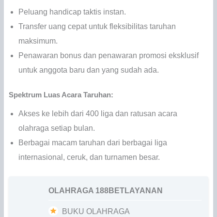
Peluang handicap taktis instan.
Transfer uang cepat untuk fleksibilitas taruhan
maksimum.
Penawaran bonus dan penawaran promosi eksklusif
untuk anggota baru dan yang sudah ada.
Spektrum Luas Acara Taruhan:
Akses ke lebih dari 400 liga dan ratusan acara
olahraga setiap bulan.
Berbagai macam taruhan dari berbagai liga
internasional, ceruk, dan turnamen besar.
OLAHRAGA 188BETLAYANAN
BUKU OLAHRAGA