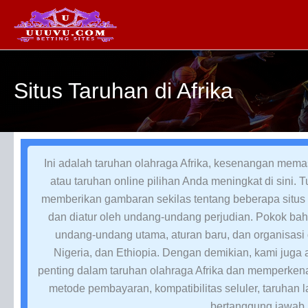
Lewati
ke
konten
Situs Taruhan di Afrika
Ini adalah taruhan olahraga Afrika, kesenangan mem
atau taruhan online pilihan Anda meningkat di sini. Tu
memberikan gambaran sekilas tentang beberapa situs ta
dan diatur oleh undang-undang perjudian. Pokok bah
undang-undang utama, aturan baru, dan organisasi di 
Nigeria, dan Ethiopia. Dengan demikian, kami ju
penting dalam taruhan olahraga Afrika dan memperkenal
metode pembayaran, kompatibilitas seluler, taruhan l
bertanggung jawab.