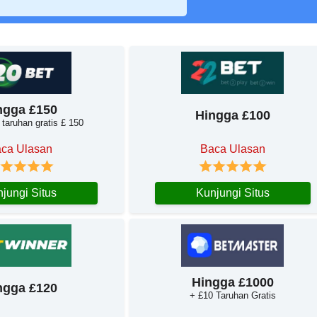
ngga £150
Hingga £100
g taruhan gratis £ 150
ca Ulasan
Baca Ulasan
jungi Situs
Kunjungi Situs
Hingga £1000
ngga £120
+ £10 Taruhan Gratis