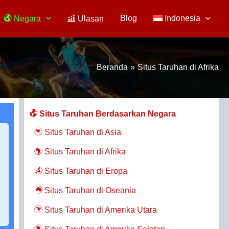
Blog
Indonesia
Negara
Ulasan
Beranda
Situs Taruhan di Afrika
Situs Taruhan Berdasarkan Negara
Situs Taruhan di Asia
Situs Taruhan di Afrika
Situs Taruhan di Eropa
Situs Taruhan di Oseania
Situs Taruhan di Amerika Utara