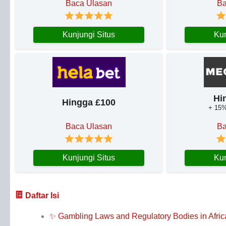
Baca Ulasan
Ba
Kunjungi Situs
Kun
Hi
Hingga £100
+ 15%
Baca Ulasan
Ba
Kunjungi Situs
Kun
Daftar Isi
✨ Gambling Laws and Regulatory Bodies in Afric