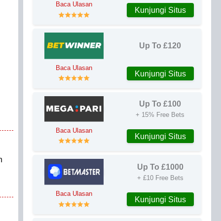
Baca Ulasan
Kunjungi Situs
Up To £120
Baca Ulasan
Kunjungi Situs
Up To £100
+ 15% Free Bets
Baca Ulasan
Kunjungi Situs
n
Up To £1000
+ £10 Free Bets
Baca Ulasan
Kunjungi Situs