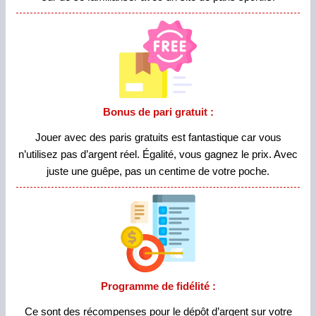
Bonus de pari gratuit :
Jouer avec des paris gratuits est fantastique car vous
n’utilisez pas d’argent réel. Égalité, vous gagnez le prix. Avec
juste une guêpe, pas un centime de votre poche.
Programme de fidélité :
Ce sont des récompenses pour le dépôt d’argent sur votre