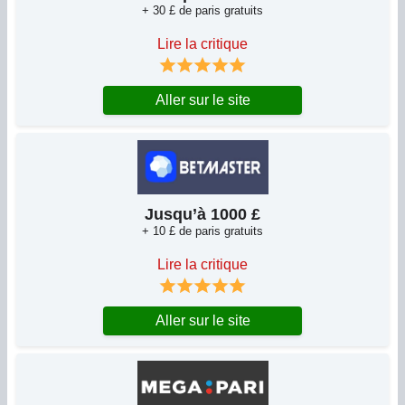
+ 30 £ de paris gratuits
Lire la critique
Aller sur le site
Jusqu’à 1000 £
+ 10 £ de paris gratuits
Lire la critique
Aller sur le site