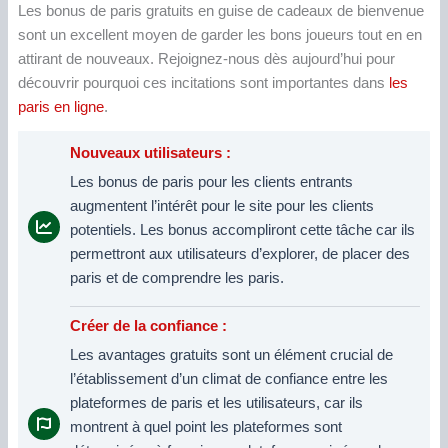
Les bonus de paris gratuits en guise de cadeaux de bienvenue
sont un excellent moyen de garder les bons joueurs tout en en
attirant de nouveaux. Rejoignez-nous dès aujourd’hui pour
découvrir pourquoi ces incitations sont importantes dans
les
paris en ligne
.
Nouveaux utilisateurs :
Les bonus de paris pour les clients entrants
augmentent l’intérêt pour le site pour les clients
potentiels. Les bonus accompliront cette tâche car ils
permettront aux utilisateurs d’explorer, de placer des
paris et de comprendre les paris.
Créer de la confiance :
Les avantages gratuits sont un élément crucial de
l’établissement d’un climat de confiance entre les
plateformes de paris et les utilisateurs, car ils
montrent à quel point les plateformes sont