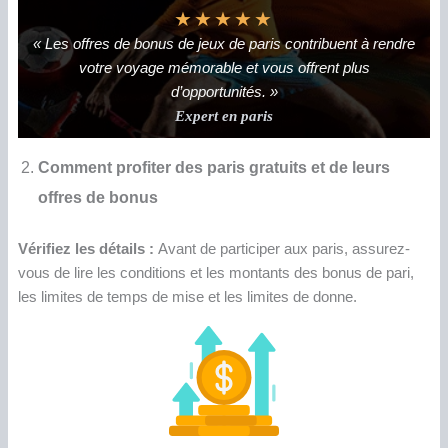
★
★
★
★
★
« Les offres de bonus de jeux de paris contribuent à rendre
votre voyage mémorable et vous offrent plus
d’opportunités. »
Expert en paris
Comment profiter des paris gratuits et de leurs
offres de bonus
Vérifiez les détails :
Avant de participer aux paris, assurez-
vous de lire les conditions et les montants des bonus de pari,
les limites de temps de mise et les limites de donne.