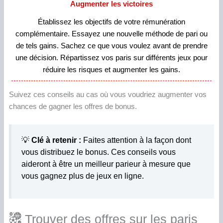
Augmenter les victoires
Établissez les objectifs de votre rémunération
complémentaire. Essayez une nouvelle méthode de pari ou
de tels gains. Sachez ce que vous voulez avant de prendre
une décision. Répartissez vos paris sur différents jeux pour
réduire les risques et augmenter les gains.
Suivez ces conseils au cas où vous voudriez augmenter vos
chances de gagner les offres de bonus.
💡
Clé à retenir :
Faites attention à la façon dont
vous distribuez le bonus. Ces conseils vous
aideront à être un meilleur parieur à mesure que
vous gagnez plus de jeux en ligne.
Trouver des offres sur les paris