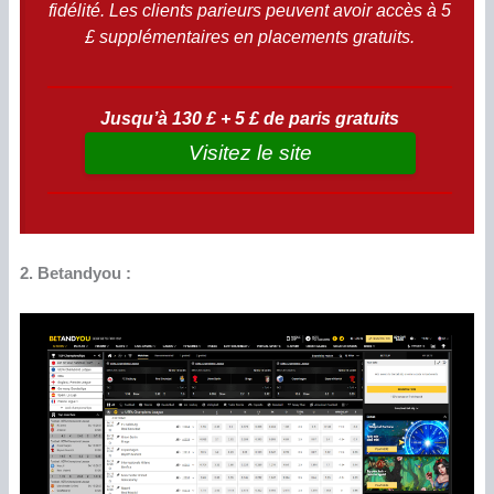
fidélité. Les clients parieurs peuvent avoir accès à 5
£ supplémentaires en placements gratuits.
Jusqu’à 130 £ + 5 £ de paris gratuits
Visitez le site
2. Betandyou :