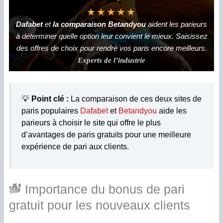
★
★
★
★
★
Dafabet
et
la comparaison Betandyou
aident les parieurs
à déterminer quelle option leur convient le mieux. Saisissez
des offres de choix pour rendre vos paris encore meilleurs.
Experts de l’industrie
💡
Point clé :
La comparaison de ces deux sites de
paris populaires
Dafabet
et
Betandyou
aide les
parieurs à choisir le site qui offre le plus
d’avantages de paris gratuits pour une meilleure
expérience de pari aux clients.
Importance du bonus de pari
gratuit pour les nouveaux clients