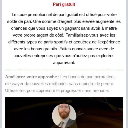
Pari gratuit
Le code promotionnel de pari gratuit est utilisé pour votre
solde de pari. Une somme d’argent plus élevée augmente les
chances que vous soyez un gagnant sans avoir à mettre
votre propre argent de côté. Familiarisez-vous avec les
différents types de paris sportifs et acquérez de l’expérience
avec les bonus gratuits. Faites connaissance avec de
nouvelles entreprises que vous n’auriez pas explorées
auparavant.
Améliorez votre approche
: Les bonus de pari permettent
d’essayer de nouvelles méthodes sans craindre de perdre.
Utilisez-les pour apprendre et progresser sans menace.