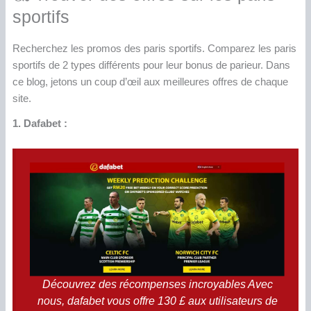
sportifs
Recherchez les promos des paris sportifs. Comparez les paris
sportifs de 2 types différents pour leur bonus de parieur. Dans
ce blog, jetons un coup d’œil aux meilleures offres de chaque
site.
1. Dafabet :
Découvrez des récompenses incroyables Avec
nous, dafabet vous offre 130 £ aux utilisateurs de