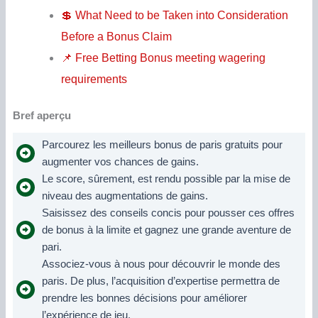
💲 What Need to be Taken into Consideration
Before a Bonus Claim
📌 Free Betting Bonus meeting wagering
requirements
Bref aperçu
Parcourez les meilleurs bonus de paris gratuits pour
augmenter vos chances de gains.
Le score, sûrement, est rendu possible par la mise de
niveau des augmentations de gains.
Saisissez des conseils concis pour pousser ces offres
de bonus à la limite et gagnez une grande aventure de
pari.
Associez-vous à nous pour découvrir le monde des
paris. De plus, l’acquisition d’expertise permettra de
prendre les bonnes décisions pour améliorer
l’expérience de jeu.