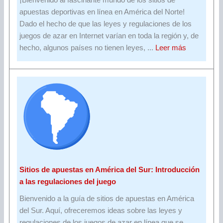
¡Bienvenido al fascinante mundo de los sitios de
apuestas
apuestas deportivas en línea en América del Norte!
en
Dado el hecho de que las leyes y regulaciones de los
Oceanía
juegos de azar en Internet varían en toda la región y, de
about
hecho, algunos países no tienen leyes, ...
Leer más
Descripció
general
de
la
ley
de
juegos
de
azar
en
Sitios de apuestas en América del Sur: Introducción
los
a las regulaciones del juego
sitios
Bienvenido a la guía de sitios de apuestas en América
de
del Sur. Aquí, ofreceremos ideas sobre las leyes y
apuestas
regulaciones de los juegos de azar en línea que se