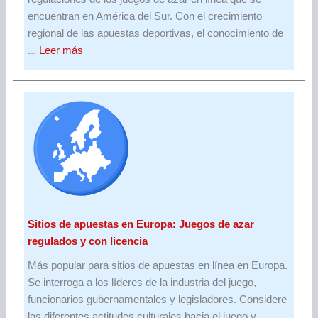
en
encuentran en América del Sur. Con el crecimiento
América
regional de las apuestas deportivas, el conocimiento de
del
about
...
Leer más
Norte
Sitios
de
apuestas
en
América
del
Sur:
Introducción
a
las
Sitios de apuestas en Europa: Juegos de azar
regulaciones
regulados y con licencia
del
Más popular para sitios de apuestas en línea en Europa.
juego
Se interroga a los líderes de la industria del juego,
funcionarios gubernamentales y legisladores. Considere
las diferentes actitudes culturales hacia el juego y