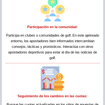
Participación en la comunidad:
Participa en clubes o comunidades de golf. En este ajetreado
entorno, los apostadores bien informados intercambian
consejos, tácticas y pronósticos. Interactúa con otros
apostadores deportivos para estar al día de las noticias de
golf.
Seguimiento de los cambios en las cuotas:
Busque las cuotas actualizadas en los sitios de apuestas de