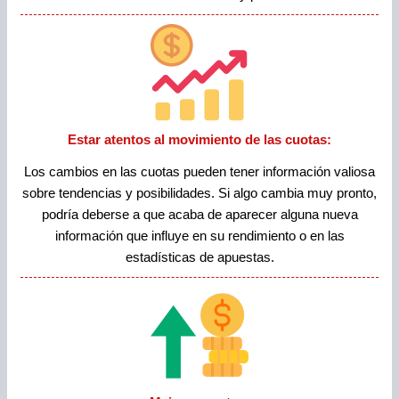
Estar atentos al movimiento de las cuotas:
Los cambios en las cuotas pueden tener información valiosa
sobre tendencias y posibilidades. Si algo cambia muy pronto,
podría deberse a que acaba de aparecer alguna nueva
información que influye en su rendimiento o en las
estadísticas de apuestas.