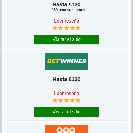
Hasta £120
+ £30 apuestas gratis
Leer reseña
Visitar el sitio
Hasta £120
Leer reseña
Visitar el sitio