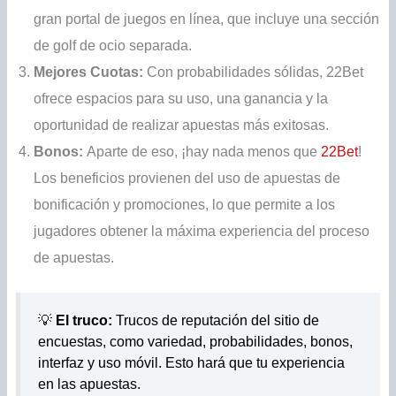
gran portal de juegos en línea, que incluye una sección
de golf de ocio separada.
Mejores Cuotas:
Con probabilidades sólidas, 22Bet
ofrece espacios para su uso, una ganancia y la
oportunidad de realizar apuestas más exitosas.
Bonos:
Aparte de eso, ¡hay nada menos que
22Bet
!
Los beneficios provienen del uso de apuestas de
bonificación y promociones, lo que permite a los
jugadores obtener la máxima experiencia del proceso
de apuestas.
💡
El truco:
Trucos de reputación del sitio de
encuestas, como variedad, probabilidades, bonos,
interfaz y uso móvil. Esto hará que tu experiencia
en las apuestas.