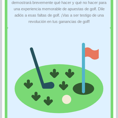
demostrará brevemente qué hacer y qué no hacer para
una experiencia memorable de apuestas de golf. Dile
adiós a esas faltas de golf. ¡Vas a ser testigo de una
revolución en tus ganancias de golf!