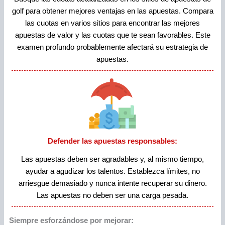
golf para obtener mejores ventajas en las apuestas. Compara
las cuotas en varios sitios para encontrar las mejores
apuestas de valor y las cuotas que te sean favorables. Este
examen profundo probablemente afectará su estrategia de
apuestas.
Defender las apuestas responsables:
Las apuestas deben ser agradables y, al mismo tiempo,
ayudar a agudizar los talentos. Establezca límites, no
arriesgue demasiado y nunca intente recuperar su dinero.
Las apuestas no deben ser una carga pesada.
Siempre esforzándose por mejorar: