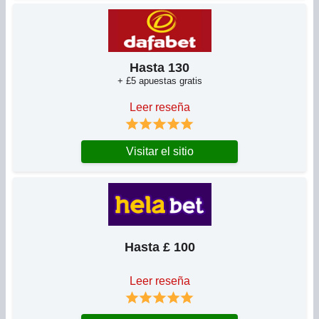
Hasta 130
+ £5 apuestas gratis
Leer reseña
Visitar el sitio
Hasta £ 100
Leer reseña