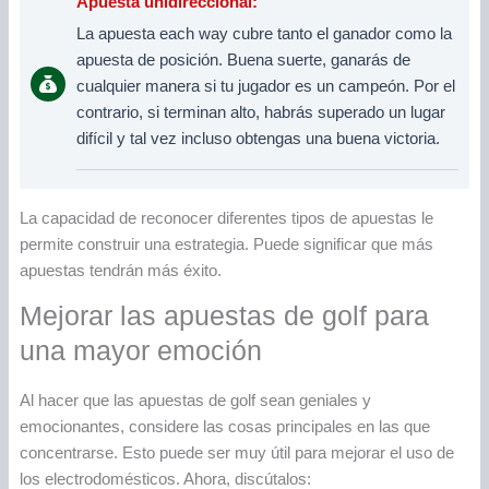
Apuesta unidireccional:
La apuesta each way cubre tanto el ganador como la
apuesta de posición. Buena suerte, ganarás de
cualquier manera si tu jugador es un campeón. Por el
contrario, si terminan alto, habrás superado un lugar
difícil y tal vez incluso obtengas una buena victoria.
La capacidad de reconocer diferentes tipos de apuestas le
permite construir una estrategia. Puede significar que más
apuestas tendrán más éxito.
Mejorar las apuestas de golf para
una mayor emoción
Al hacer que las apuestas de golf sean geniales y
emocionantes, considere las cosas principales en las que
concentrarse. Esto puede ser muy útil para mejorar el uso de
los electrodomésticos. Ahora, discútalos: