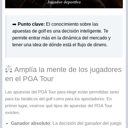
Jugador deportivo
➡️
Punto clave:
El conocimiento sobre las
apuestas de golf es una decisión inteligente. Te
permite entrar más en la dinámica del mercado y
tener una idea de dónde está el flujo de dinero.
Amplía la mente de los jugadores
en el PGA Tour
Las apuestas del PGA Tour para elegir están permitidas tanto
para los fanáticos del golf como para los apostadores. En
primer lugar, veamos qué tipos de apuestas del PGA Tour
existen.
Ganador absoluto:
La decisión del ganador del juego