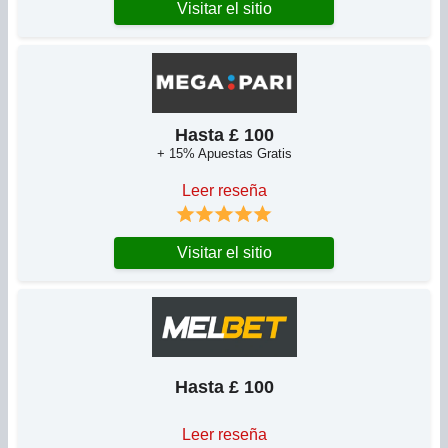
Visitar el sitio
Hasta £ 100
+ 15% Apuestas Gratis
Leer reseña
Visitar el sitio
Hasta £ 100
Leer reseña