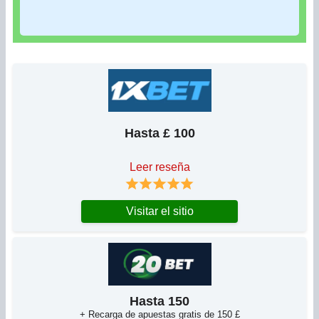
Hasta £ 100
Leer reseña
Visitar el sitio
Hasta 150
+ Recarga de apuestas gratis de 150 £