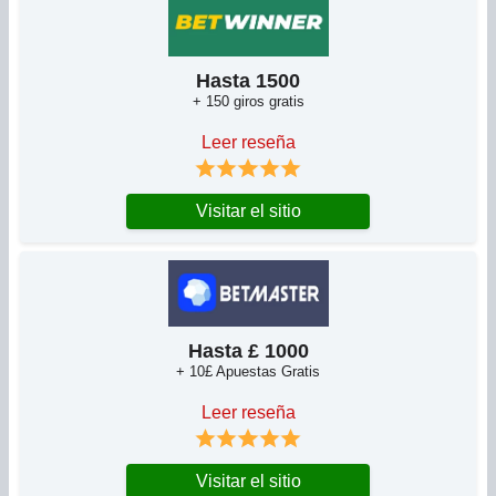
Hasta 1500
+ 150 giros gratis
Leer reseña
Visitar el sitio
Hasta £ 1000
+ 10£ Apuestas Gratis
Leer reseña
Visitar el sitio