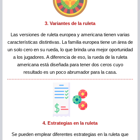
3. Variantes de la ruleta
Las versiones de ruleta europea y americana tienen varias
características distintivas. La familia europea tiene un área de
un solo cero en su rueda, lo que brinda una mejor oportunidad
a los jugadores. A diferencia de eso, la rueda de la ruleta
americana está diseñada para tener dos ceros cuyo
resultado es un poco abrumador para la casa.
4. Estrategias en la ruleta
Se pueden emplear diferentes estrategias en la ruleta que