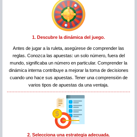
1. Descubre la dinámica del juego.
Antes de jugar a la ruleta, asegúrese de comprender las
reglas. Conozca las apuestas: un solo número, fuera del
mundo, significaba un número en particular. Comprender la
dinámica interna contribuye a mejorar la toma de decisiones
cuando uno hace sus apuestas. Tener una comprensión de
varios tipos de apuestas da una ventaja.
2. Selecciona una estrategia adecuada.