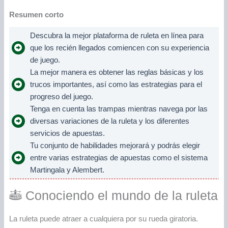
Resumen corto
Descubra la mejor plataforma de ruleta en línea para
que los recién llegados comiencen con su experiencia
de juego.
La mejor manera es obtener las reglas básicas y los
trucos importantes, así como las estrategias para el
progreso del juego.
Tenga en cuenta las trampas mientras navega por las
diversas variaciones de la ruleta y los diferentes
servicios de apuestas.
Tu conjunto de habilidades mejorará y podrás elegir
entre varias estrategias de apuestas como el sistema
Martingala y Alembert.
Conociendo el mundo de la ruleta
La ruleta puede atraer a cualquiera por su rueda giratoria.