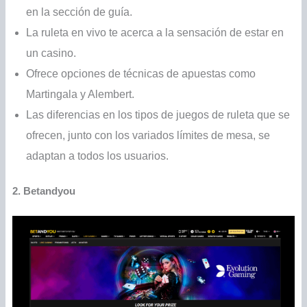
en la sección de guía.
La ruleta en vivo te acerca a la sensación de estar en
un casino.
Ofrece opciones de técnicas de apuestas como
Martingala y Alembert.
Las diferencias en los tipos de juegos de ruleta que se
ofrecen, junto con los variados límites de mesa, se
adaptan a todos los usuarios.
2. Betandyou