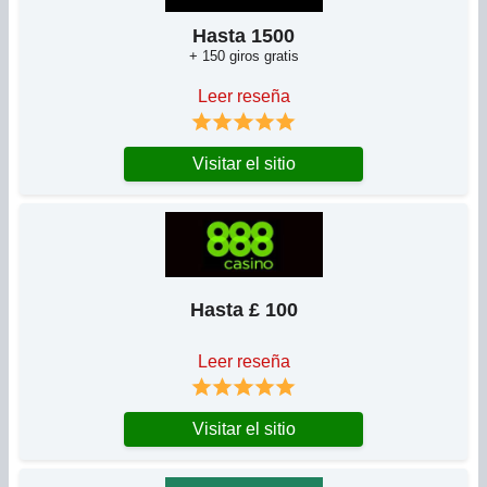
Hasta 1500
+ 150 giros gratis
Leer reseña
Visitar el sitio
Hasta £ 100
Leer reseña
Visitar el sitio