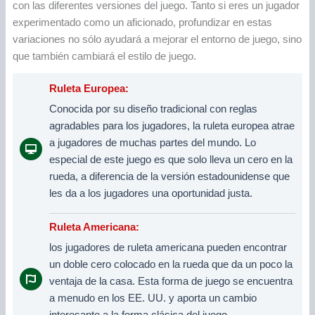
con las diferentes versiones del juego. Tanto si eres un jugador
experimentado como un aficionado, profundizar en estas
variaciones no sólo ayudará a mejorar el entorno de juego, sino
que también cambiará el estilo de juego.
Ruleta Europea
:
Conocida por su diseño tradicional con reglas
agradables para los jugadores, la ruleta europea atrae
a jugadores de muchas partes del mundo. Lo
especial de este juego es que solo lleva un cero en la
rueda, a diferencia de la versión estadounidense que
les da a los jugadores una oportunidad justa.
Ruleta Americana
:
los jugadores de ruleta americana pueden encontrar
un doble cero colocado en la rueda que da un poco la
ventaja de la casa. Esta forma de juego se encuentra
a menudo en los EE. UU. y aporta un cambio
interesante a la forma clásica del juego.