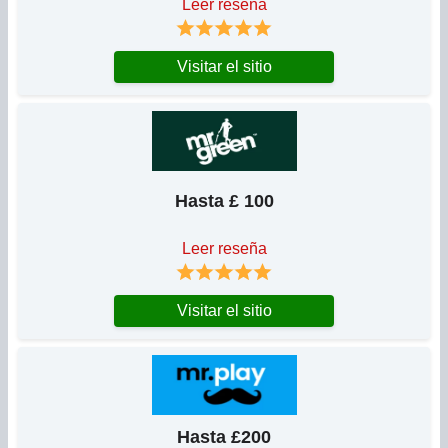
Leer reseña
Visitar el sitio
Hasta £ 100
Leer reseña
Visitar el sitio
Hasta £200