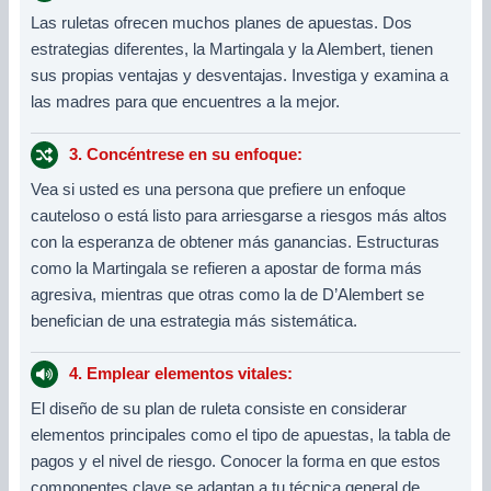
Las ruletas ofrecen muchos planes de apuestas. Dos
estrategias diferentes, la Martingala y la Alembert, tienen
sus propias ventajas y desventajas. Investiga y examina a
las madres para que encuentres a la mejor.
3. Concéntrese en su enfoque
:
Vea si usted es una persona que prefiere un enfoque
cauteloso o está listo para arriesgarse a riesgos más altos
con la esperanza de obtener más ganancias. Estructuras
como la Martingala se refieren a apostar de forma más
agresiva, mientras que otras como la de D’Alembert se
benefician de una estrategia más sistemática.
4. Emplear elementos vitales
:
El diseño de su plan de ruleta consiste en considerar
elementos principales como el tipo de apuestas, la tabla de
pagos y el nivel de riesgo. Conocer la forma en que estos
componentes clave se adaptan a tu técnica general de