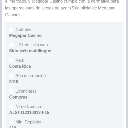
el mercado, y Megapar Casino cumple con la normativa para
las operaciones de juegos de azar (Sitio oficial de Megapar
Casino).
Nombre
Megapar Casino
URL del sitio web
Sitio web multilingüe
País
Costa Rica
Año de creación
2019
Licencia(s)
Comoras
Nº de licencia
ALSI-112310012-F15
Min. Depósito
£10