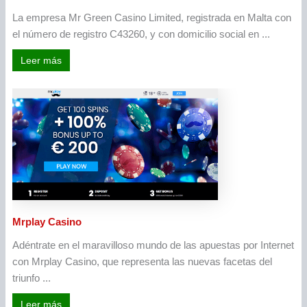
La empresa Mr Green Casino Limited, registrada en Malta con
el número de registro C43260, y con domicilio social en ...
about Mr Green Casino
Leer más
Mrplay Casino
Adéntrate en el maravilloso mundo de las apuestas por Internet
con Mrplay Casino, que representa las nuevas facetas del
triunfo ...
about Mrplay Casino
Leer más