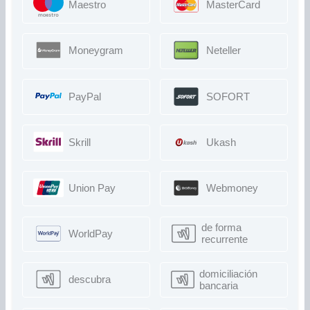
Maestro
MasterCard
Moneygram
Neteller
PayPal
SOFORT
Skrill
Ukash
Union Pay
Webmoney
de forma
WorldPay
recurrente
domiciliación
descubra
bancaria