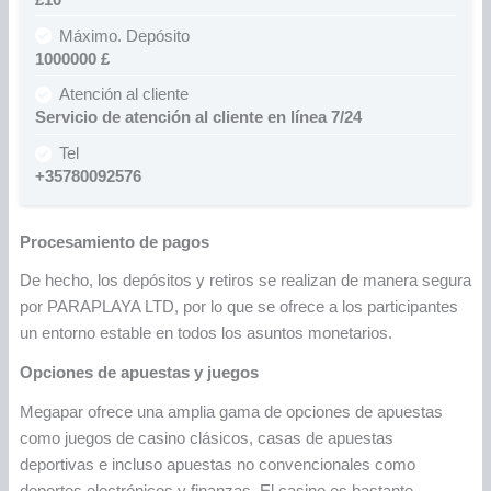
Máximo. Depósito
1000000 £
Atención al cliente
Servicio de atención al cliente en línea 7/24
Tel
+35780092576
Procesamiento de pagos
De hecho, los depósitos y retiros se realizan de manera segura
por PARAPLAYA LTD, por lo que se ofrece a los participantes
un entorno estable en todos los asuntos monetarios.
Opciones de apuestas y juegos
Megapar ofrece una amplia gama de opciones de apuestas
como juegos de casino clásicos, casas de apuestas
deportivas e incluso apuestas no convencionales como
deportes electrónicos y finanzas. El casino es bastante