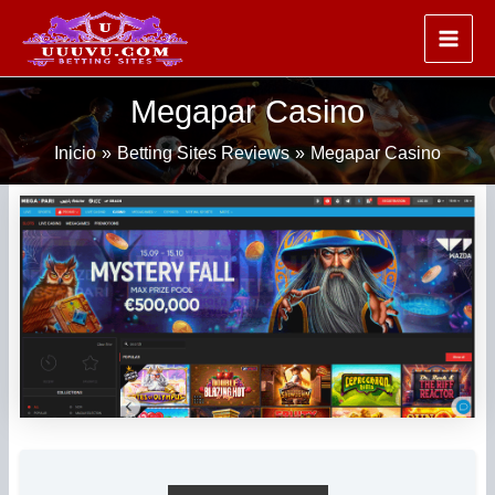
Ir
al
contenido
Megapar Casino
Inicio
Betting Sites Reviews
Megapar Casino