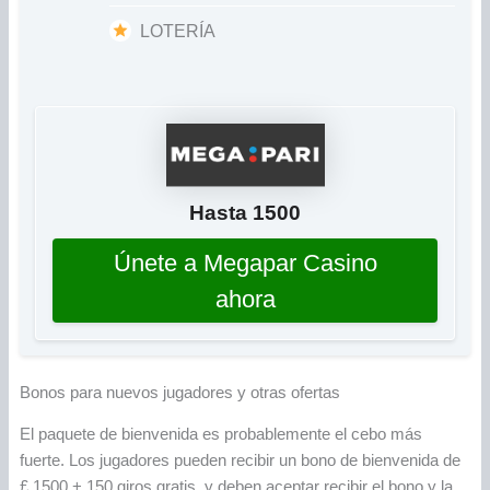
LOTERÍA
Hasta 1500
Únete a Megapar Casino
ahora
Bonos para nuevos jugadores y otras ofertas
El paquete de bienvenida es probablemente el cebo más
fuerte. Los jugadores pueden recibir un bono de bienvenida de
£ 1500 + 150 giros gratis, y deben aceptar recibir el bono y la