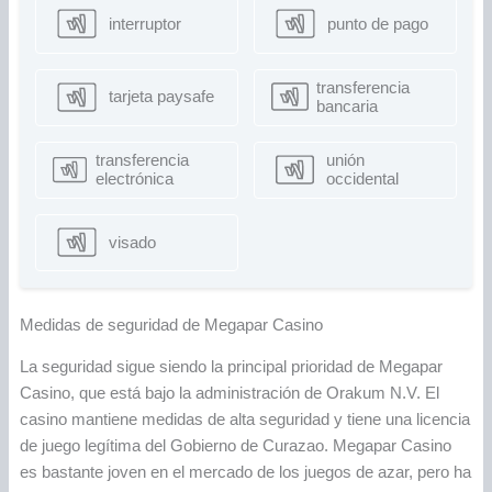
interruptor
punto de pago
transferencia
tarjeta paysafe
bancaria
transferencia
unión
electrónica
occidental
visado
Medidas de seguridad de Megapar Casino
La seguridad sigue siendo la principal prioridad de Megapar
Casino, que está bajo la administración de Orakum N.V. El
casino mantiene medidas de alta seguridad y tiene una licencia
de juego legítima del Gobierno de Curazao. Megapar Casino
es bastante joven en el mercado de los juegos de azar, pero ha