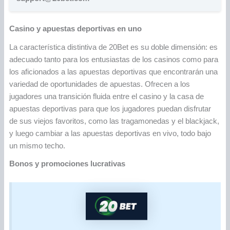
Casino y apuestas deportivas en uno
La característica distintiva de 20Bet es su doble dimensión: es
adecuado tanto para los entusiastas de los casinos como para
los aficionados a las apuestas deportivas que encontrarán una
variedad de oportunidades de apuestas. Ofrecen a los
jugadores una transición fluida entre el casino y la casa de
apuestas deportivas para que los jugadores puedan disfrutar
de sus viejos favoritos, como las tragamonedas y el blackjack,
y luego cambiar a las apuestas deportivas en vivo, todo bajo
un mismo techo.
Bonos y promociones lucrativas