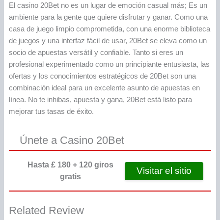
El casino 20Bet no es un lugar de emoción casual más; Es un
ambiente para la gente que quiere disfrutar y ganar. Como una
casa de juego limpio comprometida, con una enorme biblioteca
de juegos y una interfaz fácil de usar, 20Bet se eleva como un
socio de apuestas versátil y confiable. Tanto si eres un
profesional experimentado como un principiante entusiasta, las
ofertas y los conocimientos estratégicos de 20Bet son una
combinación ideal para un excelente asunto de apuestas en
línea. No te inhibas, apuesta y gana, 20Bet está listo para
mejorar tus tasas de éxito.
Únete a Casino 20Bet
Hasta £ 180 + 120 giros
Visitar el sitio
gratis
Related Review