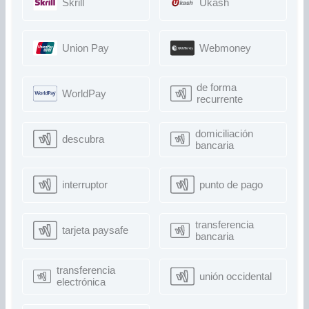
Skrill
Ukash
Union Pay
Webmoney
de forma
WorldPay
recurrente
domiciliación
descubra
bancaria
interruptor
punto de pago
transferencia
tarjeta paysafe
bancaria
transferencia
unión occidental
electrónica