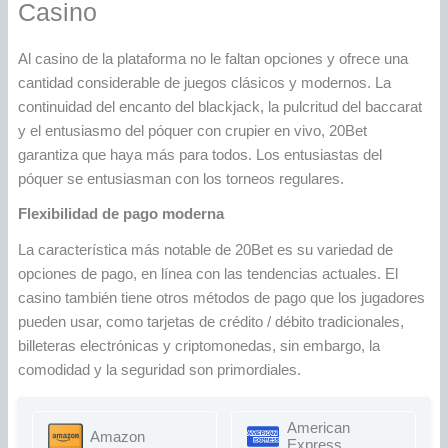
Casino
Al casino de la plataforma no le faltan opciones y ofrece una
cantidad considerable de juegos clásicos y modernos. La
continuidad del encanto del blackjack, la pulcritud del baccarat
y el entusiasmo del póquer con crupier en vivo, 20Bet
garantiza que haya más para todos. Los entusiastas del
póquer se entusiasman con los torneos regulares.
Flexibilidad de pago moderna
La característica más notable de 20Bet es su variedad de
opciones de pago, en línea con las tendencias actuales. El
casino también tiene otros métodos de pago que los jugadores
pueden usar, como tarjetas de crédito / débito tradicionales,
billeteras electrónicas y criptomonedas, sin embargo, la
comodidad y la seguridad son primordiales.
American
Amazon
Express