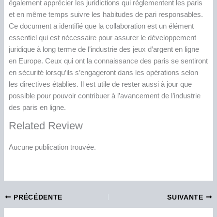
également apprécier les juridictions qui réglementent les paris
et en même temps suivre les habitudes de pari responsables.
Ce document a identifié que la collaboration est un élément
essentiel qui est nécessaire pour assurer le développement
juridique à long terme de l’industrie des jeux d’argent en ligne
en Europe. Ceux qui ont la connaissance des paris se sentiront
en sécurité lorsqu’ils s’engageront dans les opérations selon
les directives établies. Il est utile de rester aussi à jour que
possible pour pouvoir contribuer à l’avancement de l’industrie
des paris en ligne.
Related Review
Aucune publication trouvée.
PRÉCÉDENTE
SUIVANTE