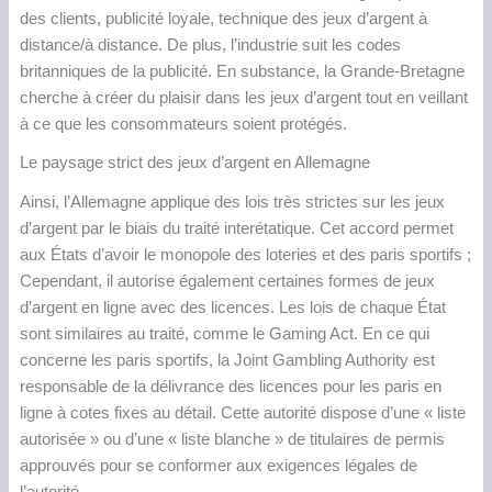
des clients, publicité loyale, technique des jeux d’argent à
distance/à distance. De plus, l’industrie suit les codes
britanniques de la publicité. En substance, la Grande-Bretagne
cherche à créer du plaisir dans les jeux d’argent tout en veillant
à ce que les consommateurs soient protégés.
Le paysage strict des jeux d’argent en Allemagne
Ainsi, l’Allemagne applique des lois très strictes sur les jeux
d’argent par le biais du traité interétatique. Cet accord permet
aux États d’avoir le monopole des loteries et des paris sportifs ;
Cependant, il autorise également certaines formes de jeux
d’argent en ligne avec des licences. Les lois de chaque État
sont similaires au traité, comme le Gaming Act. En ce qui
concerne les paris sportifs, la Joint Gambling Authority est
responsable de la délivrance des licences pour les paris en
ligne à cotes fixes au détail. Cette autorité dispose d’une « liste
autorisée » ou d’une « liste blanche » de titulaires de permis
approuvés pour se conformer aux exigences légales de
l’autorité.