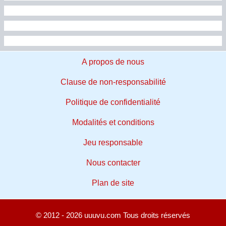
A propos de nous
Clause de non-responsabilité
Politique de confidentialité
Modalités et conditions
Jeu responsable
Nous contacter
Plan de site
© 2012 - 2026
uuuvu.com
Tous droits réservés