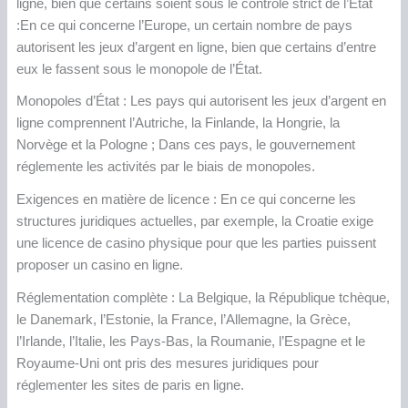
ligne, bien que certains soient sous le contrôle strict de l’État
:En ce qui concerne l’Europe, un certain nombre de pays
autorisent les jeux d’argent en ligne, bien que certains d’entre
eux le fassent sous le monopole de l’État.
Monopoles d’État : Les pays qui autorisent les jeux d’argent en
ligne comprennent l’Autriche, la Finlande, la Hongrie, la
Norvège et la Pologne ; Dans ces pays, le gouvernement
réglemente les activités par le biais de monopoles.
Exigences en matière de licence : En ce qui concerne les
structures juridiques actuelles, par exemple, la Croatie exige
une licence de casino physique pour que les parties puissent
proposer un casino en ligne.
Réglementation complète : La Belgique, la République tchèque,
le Danemark, l’Estonie, la France, l’Allemagne, la Grèce,
l’Irlande, l’Italie, les Pays-Bas, la Roumanie, l’Espagne et le
Royaume-Uni ont pris des mesures juridiques pour
réglementer les sites de paris en ligne.