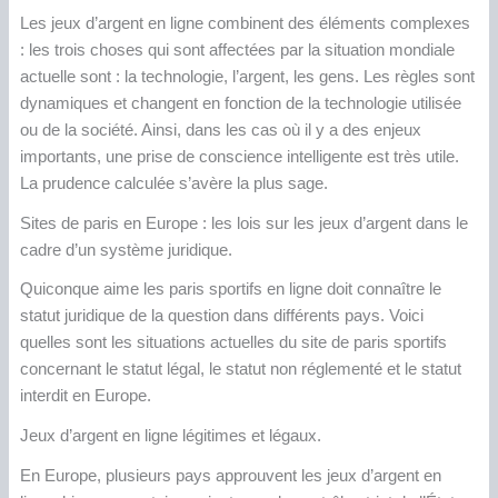
Les jeux d’argent en ligne combinent des éléments complexes
: les trois choses qui sont affectées par la situation mondiale
actuelle sont : la technologie, l’argent, les gens. Les règles sont
dynamiques et changent en fonction de la technologie utilisée
ou de la société. Ainsi, dans les cas où il y a des enjeux
importants, une prise de conscience intelligente est très utile.
La prudence calculée s’avère la plus sage.
Sites de paris en Europe : les lois sur les jeux d’argent dans le
cadre d’un système juridique.
Quiconque aime les paris sportifs en ligne doit connaître le
statut juridique de la question dans différents pays. Voici
quelles sont les situations actuelles du site de paris sportifs
concernant le statut légal, le statut non réglementé et le statut
interdit en Europe.
Jeux d’argent en ligne légitimes et légaux.
En Europe, plusieurs pays approuvent les jeux d’argent en