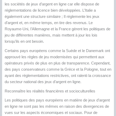
les sociétés de jeux d’argent en ligne car elle dispose de
réglementations de licence bien développées. L’Italie a
également une structure similaire ; Il réglemente les jeux
d’argent et, en même temps, en tire des revenus. Le
Royaume-Uni, l’Allemagne et la France gèrent les politiques de
jeu de différentes manières, mais mettent à jour les lois
lorsqu’ils en ont besoin.
Certains pays européens comme la Suède et le Danemark ont
approuvé les règles de jeu modernisées qui permettent aux
opérateurs privés de plus en plus de transparence. Cependant,
des pays conservateurs comme la Grèce et la Pologne, tout en
ayant des réglementations restrictives, ont ralenti la croissance
du secteur national des jeux d’argent en ligne.
Reconnaître les réalités financières et socioculturelles
Les politiques des pays européens en matière de jeux d’argent
en ligne ne sont pas les mêmes en raison des divergences de
vues sur les aspects économiques et sociaux. Pour de