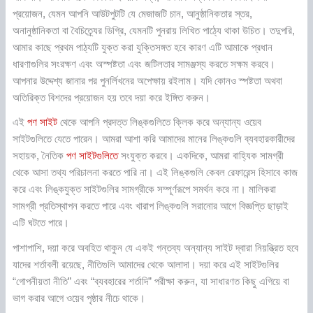
প্রয়োজন, যেমন আপনি আউটপুটটি যে মেজাজটি চান, আনুষ্ঠানিকতার স্তর,
অনানুষ্ঠানিকতা বা বৈচিত্র্যের ডিগ্রি, যেমনটি পুনরায় লিখিত পাঠ্যে থাকা উচিত। তদুপরি,
আমার কাছে প্রথম পাঠ্যটি যুক্ত করা যুক্তিসঙ্গত হবে কারণ এটি আমাকে প্রধান
ধারণাগুলির সংরক্ষণ এবং অস্পষ্টতা এবং জটিলতার সামঞ্জস্য করতে সক্ষম করবে।
আপনার উদ্দেশ্য জানার পর পুনর্লিখনের অপেক্ষায় রইলাম। যদি কোনও স্পষ্টতা অথবা
অতিরিক্ত বিশদের প্রয়োজন হয় তবে দয়া করে ইঙ্গিত করুন।
এই
পণ সাইট
থেকে আপনি প্রদত্ত লিঙ্কগুলিতে ক্লিক করে অন্যান্য ওয়েব
সাইটগুলিতে যেতে পারেন। আমরা আশা করি আমাদের মানের লিঙ্কগুলি ব্যবহারকারীদের
সহায়ক, নৈতিক
পণ সাইটগুলিতে
সংযুক্ত করবে। একদিকে, আমরা বাহ্যিক সামগ্রী
থেকে আসা তথ্য পরিচালনা করতে পারি না। এই লিঙ্কগুলি কেবল রেফারেন্স হিসাবে কাজ
করে এবং লিঙ্কযুক্ত সাইটগুলির সামগ্রীকে সম্পূর্ণরূপে সমর্থন করে না। মালিকরা
সামগ্রী প্রতিস্থাপন করতে পারে এবং খারাপ লিঙ্কগুলি সরানোর আগে বিজ্ঞপ্তি ছাড়াই
এটি ঘটতে পারে।
পাশাপাশি, দয়া করে অবহিত থাকুন যে একই গন্তব্য অন্যান্য সাইট দ্বারা নিয়ন্ত্রিত হবে
যাদের শর্তাবলী রয়েছে, নীতিগুলি আমাদের থেকে আলাদা। দয়া করে এই সাইটগুলির
“গোপনীয়তা নীতি” এবং “ব্যবহারের শর্তাদি” পরীক্ষা করুন, যা সাধারণত কিছু এগিয়ে বা
ভাগ করার আগে ওয়েব পৃষ্ঠার নীচে থাকে।