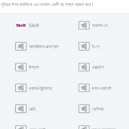
রাহক সুবিধার উপর ক্যাসিনো এর ফোকাস একটি বড় সাক্ষ্য প্রদান করে।
Skrill
অ্যাপল-পে
আমেরিকান-এক্সপ্রেস
ই-পে
উস্তাদ
ওয়ার্ল্ডপে
ওয়্যার-ট্রান্সফার
গুগল-ওয়ালেট
ডেল্টা
নেটেলার