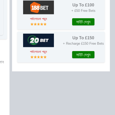
Up To £100
+ £50 Free Bets
পর্যালোচনা পড়ুন
সাইট দেখুন
Up To £150
+ Recharge £150 Free Bets
পর্যালোচনা পড়ুন
সাইট দেখুন
ফোন