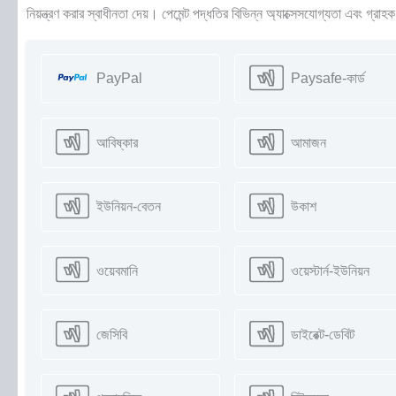
নিয়ন্ত্রণ করার স্বাধীনতা দেয়। পেমেন্ট পদ্ধতির বিভিন্ন অ্যাক্সেসযোগ্যতা এবং গ্
PayPal
Paysafe-কার্ড
আবিষ্কার
আমাজন
ইউনিয়ন-বেতন
উকাশ
ওয়েবমানি
ওয়েস্টার্ন-ইউনিয়ন
জেসিবি
ডাইরেক্ট-ডেবিট