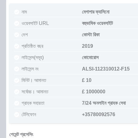
নাম
মেগাপার ক্যাসিনো
ওয়েবসাইট URL
বহুভাষিক ওয়েবসাইট
দেশ
কোস্টা রিকা
প্রতিষ্ঠিত বছর
2019
লাইসেন্স(সমূহ)
কোমোরোস
লাইসেন্স নং
ALSI-112310012-F15
মিনিট। আমানত
£ 10
সর্বোচ্চ। আমানত
£ 1000000
গ্রাহক সহায়তা
7/24 অনলাইন গ্রাহক সেবা
টেলিফোন
+35780092576
পেমেন্ট প্রসেসিং