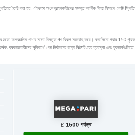
তিতে তৈরি করা হয়, এইভাবে অংশগ্রহণকারীদের সমস্ত আর্থিক বিষয় হিসাবে একটি স্থিতি
ুলির মতো অপ্রচলিত পণের মতো বিস্তৃত পণ বিকল্প সরবরাহ করে। ক্যাসিনো প্রায় 150 পৃথক
ব্যবহারকারীদের সুবিধার্থে গেম নির্বাচনের জন্য ফিল্টারিংয়ের ব্যবস্থা এবং বুকমার্কগুলিতে
£ 1500 পর্যন্ত