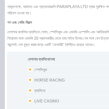
প্রকৃতপক্ষে, আমানত এবং প্রত্যাহারগুলি PARAPLAYA LTD দ্বারা সুরক্ষিত পদ্ধ
পরিবেশ দেওয়া হয়।
পণ এবং গেমিং বিকল্প
মেগাপার ক্লাসিক ক্যাসিনো গেমস, স্পোর্টসবুক এবং এমনকি এস্পোর্টস এবং আর্থিকগ
শিরোনাম সঙ্গে এমনকি 20 প্রদানকারীর থেকে তার লাইভ ডিলার গেম সঙ্গে বেশ চিত্তাকর্ষক. 
পছন্দসই গেম যুক্ত করার জন্য একটি ‘ফেভারিট’ বৈশিষ্ট্যও রয়েছে তাদের।
মেগাপার ক্যাসিনোসেবা
স্পোর্টসবুক
HORSE RACING
ক্যাসিনো
LIVE CASINO