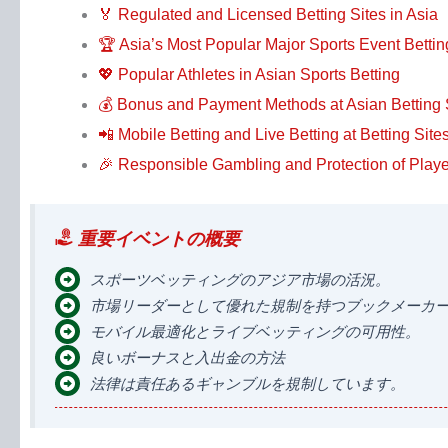
🏅 Regulated and Licensed Betting Sites in Asia
🏆 Asia’s Most Popular Major Sports Event Bettin
💖 Popular Athletes in Asian Sports Betting
💰 Bonus and Payment Methods at Asian Betting 
📲 Mobile Betting and Live Betting at Betting Sites
🎉 Responsible Gambling and Protection of Playe
重要イベントの概要
スポーツベッティングのアジア市場の活況。
市場リーダーとして優れた規制を持つブックメーカ
モバイル最適化とライブベッティングの可用性。
良いボーナスと入出金の方法
法律は責任あるギャンブルを規制しています。