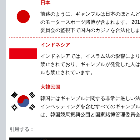
日本
前述のように、ギャンブルは日本のほとんど
のモータースポーツ賭博が含まれます。 201
委員会の監視下で国内のカジノを合法化し
インドネシア
インドネシアでは、イスラム法の影響により
禁止されており、ギャンブルが発覚した人
ルも禁止されています。
大韓民国
韓国にはギャンブルに関する非常に厳しい法
インベッティングを含むすべてのギャンブル
は、韓国競馬振興公団と国家賭博管理委員
引用する：