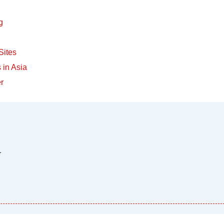
g
Sites
 in Asia
r
ー