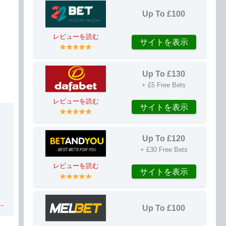
Up To £100
レビューを読む
サイトを表示
Up To £130
+ £5 Free Bets
レビューを読む
サイトを表示
Up To £120
+ £30 Free Bets
レビューを読む
サイトを表示
Up To £100