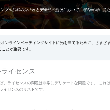
ャンブル活動の公正性と安全性の提供において、規制当局に新
なオンラインベッティングサイトに光を当てるために、さまざ
ることが重要です。
ルライセンス
ば、ライセンスの問題は非常にデリケートな問題です。 これ
ライセンスのリストです。