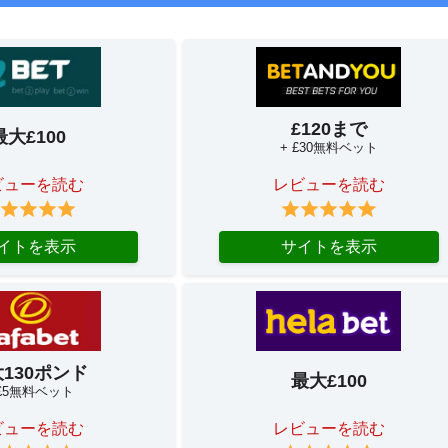
£120まで
最大£100
+ £30無料ベット
ビューを読む
レビューを読む
イトを表示
サイトを表示
130ポンド
最大£100
 £5無料ベット
ビューを読む
レビューを読む