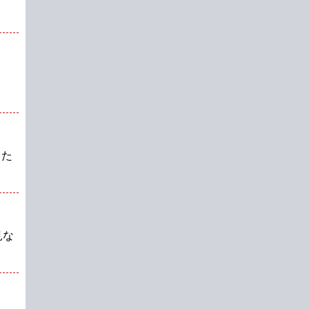
。
るた
見な