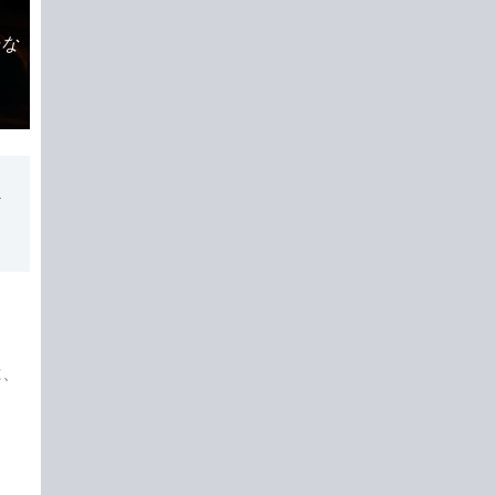
たな
ま
は、