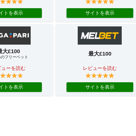
イトを表示
サイトを表示
最大£100
最大£100
5%のフリーベット
ビューを読む
レビューを読む
イトを表示
サイトを表示