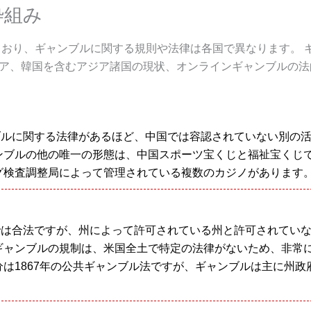
枠組み
ており、ギャンブルに関する規則や法律は各国で異なります。 
ア、韓国を含むアジア諸国の現状、オンラインギャンブルの法
ブルに関する法律があるほど、中国では容認されていない別の
ンブルの他の唯一の形態は、中国スポーツ宝くじと福祉宝くじ
グ検査調整局によって管理されている複数のカジノがあります
では合法ですが、州によって許可されている州と許可されてい
ギャンブルの規制は、米国全土で特定の法律がないため、非常
分は1867年の公共ギャンブル法ですが、ギャンブルは主に州政