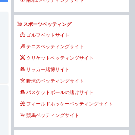
南米のベッティングサイト
スポーツベッティング
ゴルフベットサイト
テニスベッティングサイト
クリケットベッティングサイト
サッカー賭博サイト
野球のベッティングサイト
バスケットボールの賭けサイト
フィールドホッケーベッティングサイト
競馬ベッティングサイト