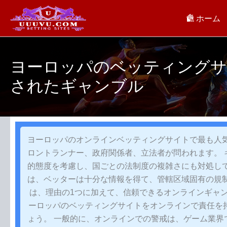
内
ホーム
容
を
ス
キ
ヨーロッパのベッティングサ
ッ
されたギャンブル
プ
ヨーロッパのオンラインベッティングサイトで最も人気
ロントランナー、政府関係者、立法者が問われます。 
的態度を考慮し、国ごとの法制度の複雑さにも対処して
は、ベッターは十分な情報を得て、管轄区域固有の規制
は、理由の1つに加えて、信頼できるオンラインギャン
ーロッパのベッティングサイトをオンラインで責任を
ょう。 一般的に、オンラインでの警戒は、ゲーム業界