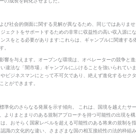
ーの成長を鈍化させました。
よび社会的側面に関する見解が異なるため、同じではありませ
ロジェクトをサポートするための非常に収益性の高い収入源に
ランスをとる必要があります:これらは、ギャンブルに関連する
す。
影響を与えます。オープンな環境は、オペレーターの競争と進
ない違法な「闇市場」ギャンブルにふけることを強いられてい
者やビジネスマンにとって不可欠であり、絶えず進化するセク
ことができます。
標準化のさらなる発展を示す傾向。 これは、国境を越えたサ
、よりまとまりのある規制アプローチを持つ可能性の出現を構
前は、おそらく国家レベルを超える可能性のある将来の規制を
る認識の文化的な違い、さまざまな国の相互接続性の法的枠組