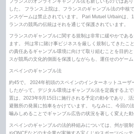
フランスのオンラインギャンブル法も新しいものではあり
した。 フランス上院は、フランスのギャンブル法の中核で
ンスゲームは禁止されています。 Pari Mutuel Urb
ランスの競馬の伝統はそれを通じて保護されています。
フランスのギャンブルに関する規制は非常に緩やかである
ます。 州は常に賭け事ビジネスを厳しく規制してきたことに
の責任あるギャンブル環境に向けて取り組むことを目的と
スが競馬の文化的側面を保護しながらも、運任せのゲーム
スペインのギャンブル法
約45で。 2024年初頭のスペインのインターネットユーザ
したがって、デジタル環境はギャンブル法を定義する上で
置は、2023年9月15日に施行される予定の勅令であり
避難所の発展に拍車をかけています。 ちなみに、今回の
噛みしめることでギャンブル広告の状況を著しく変えた勅令9
スペインのギャンブルの法的枠組みについては、州が規制
やONCEなどの大企業が実施する宝くじやスポーツベッ