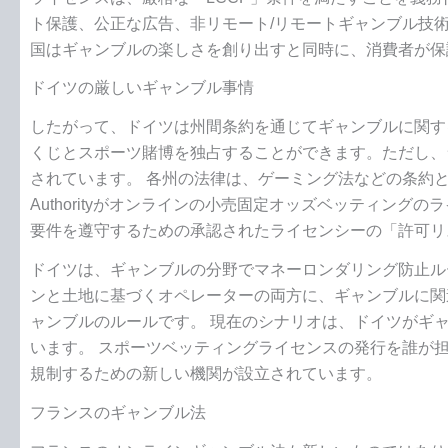
ト保護、公正な広告、非リモート/リモートギャンブル技術
国はギャンブルの楽しさを創り出すと同時に、消費者が保
ドイツの厳しいギャンブル事情
したがって、ドイツは州間条約を通じてギャンブルに関す
くじとスポーツ賭博を独占することができます。ただし、
されています。 各州の法律は、ゲーミング法などの条約と似てい
Authorityがオンラインの小売固定オッズベッティン
要件を遵守するための承認されたライセンシーの「許可リ
ドイツは、ギャンブルの分野でマネーロンダリング防止ル
ンと土地に基づくオペレーターの両方に、ギャンブルに関
ャンブルのルールです。 現在のシナリオは、ドイツがギ
います。 スポーツベッティングライセンスの発行を誰が
規制するための新しい機関が設立されています。
フランスのギャンブル法