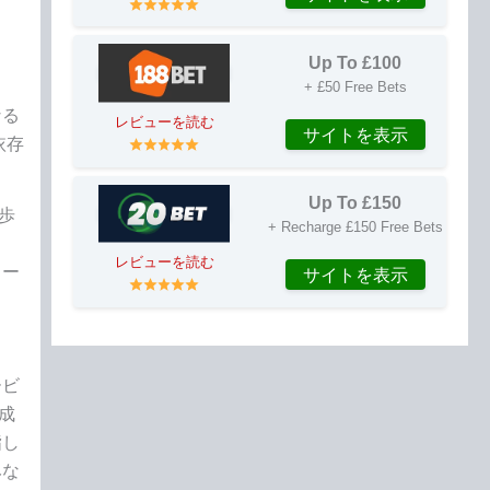
Up To £100
+ £50 Free Bets
なる
レビューを読む
サイトを表示
依存
Up To £150
歩
+ Recharge £150 Free Bets
ま
レビューを読む
ター
サイトを表示
ービ
成
指し
みな