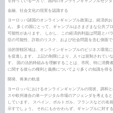
を持っている一方で、国内のオンラインギャンブルセクタ
金融、社会文化の現実を認識する
ヨーロッパ諸国のオンラインギャンブル政策は、経済的お
ん。 多くの国にとって、ギャンブルはさまざまな公共プ
可能性があります。 しかし、この経済的利益は問題とバ
症の可能性、詐欺のリスク、および社会問題を含む側面で
法的管轄区域は、オンラインギャンブルのビジネス環境に
を促進します。 上記の制限により、人々は規制されてい
す。 国の法的枠組みを理解することは、市民、特に消費
に関する彼らの権利と義務についてより多くの知識を得る
開発、将来の軌道
ヨーロッパにおけるオンラインギャンブルの現状、調和と
スや欧州連合の単一デジタル市場のアジェンダを考えると
しています。 スペイン、ポルトガル、フランスなどの名
示すでしょう。 それにもかかわらず、ギャンブルに対す