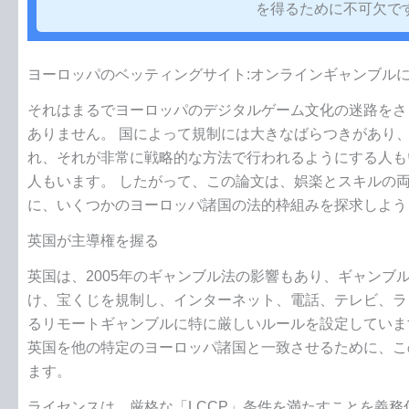
を得るために不可欠で
ヨーロッパのベッティングサイト:オンラインギャンブル
それはまるでヨーロッパのデジタルゲーム文化の迷路をさ
ありません。 国によって規制には大きなばらつきがあり
れ、それが非常に戦略的な方法で行われるようにする人も
人もいます。 したがって、この論文は、娯楽とスキルの
に、いくつかのヨーロッパ諸国の法的枠組みを探求しよう
英国が主導権を握る
英国は、2005年のギャンブル法の影響もあり、ギャンブ
け、宝くじを規制し、インターネット、電話、テレビ、ラ
るリモートギャンブルに特に厳しいルールを設定していま
英国を他の特定のヨーロッパ諸国と一致させるために、こ
ます。
ライセンスは、厳格な「LCCP」条件を満たすことを義務