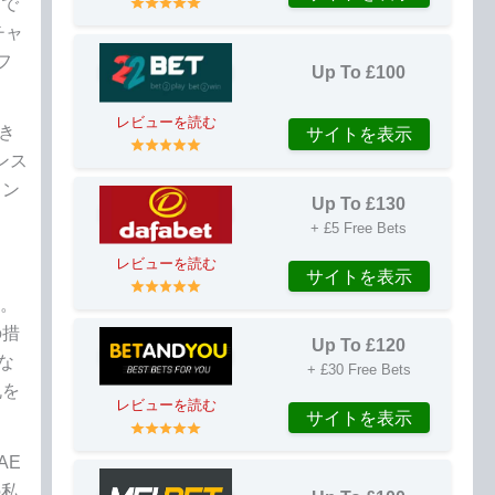
Jで
チャ
フ
Up To £100
レビューを読む
き
サイトを表示
ンス
ラン
Up To £130
+ £5 Free Bets
レビューを読む
サイトを表示
た。
の措
Up To £120
な
+ £30 Free Bets
丸を
レビューを読む
サイトを表示
AE
の私