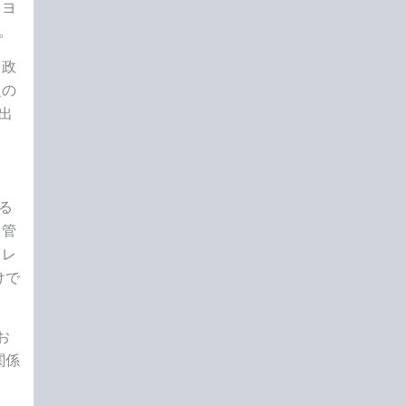
、ヨ
。
、政
題の
出
る
る管
てレ
けで
お
関係