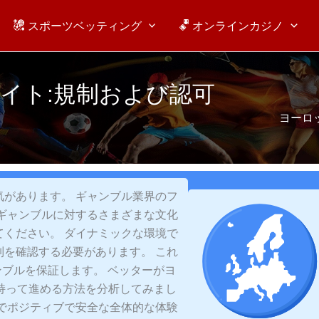
スポーツベッティング
オンラインカジノ
イト:規制および認可
ヨーロ
があります。 ギャンブル業界のフ
ギャンブルに対するさまざまな文化
ください。 ダイナミックな環境で
を確認する必要があります。 これ
ブルを保証します。 ベッターがヨ
持って進める方法を分析してみまし
でポジティブで安全な全体的な体験