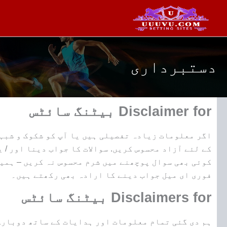
واد
ر
ائیں۔
دستبرداری
Disclaimer for بیٹنگ سائٹس
اگر معلومات زیادہ تفصیلی ہیں یا آپ کو شکوک و شبہا
کے لئے آزاد محسوس کریں. سوالات کا جواب دینا اور / 
کوئی بھی سوال پوچھنے میں شرم محسوس نہ کریں – ہمیں
فوری ای میل جواب دینے کا ارادہ بھی رکھتے ہیں۔
Disclaimers for بیٹنگ سائٹس
ہم دی گئی تمام معلومات اور ہدایات کے ساتھ دوبارہ