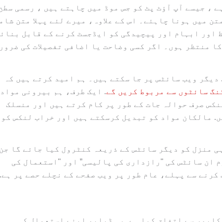
ے ، جیسے آپ آؤٹ پٹ کو جس موڈ میں چاہتے ہیں ، رسمی سطح
ن میں ہونا چاہئے۔ اس کے علاوہ، میرے لئے پہلا متن شام
ظ اور ابہام اور پیچیدگی کو ایڈجسٹ کرنے کے قابل بنائ
کا منتظر ہوں۔ اگر کسی وضاحت یا اضافی تفصیلات کی ضرور
دیگر ویب سائٹس پر جا سکتے ہیں۔ ہم امید کرتے ہیں کہ
نگ سائٹوں سے مربوط کریں گے
. ایک طرف، ہم بیرونی مواد 
نکس صرف حوالہ جات کے طور پر کام کرتے ہیں اور منسلک
ں. مالکان مواد کو تبدیل کرسکتے ہیں اور خراب لنکس کو
ہی منزل کو دیگر سائٹس کے ذریعہ کنٹرول کیا جائے گا جن
 ان سائٹس کی "رازداری کی پالیسی” اور "استعمال کی
کرنے سے پہلے، عام طور پر ویب صفحے کے نچلے حصے پر ہے.
کلیمر سے اتفاق کیا ہے. یہ ڈبلیو اپنے استعمال کی