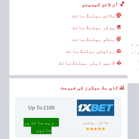
آن لائن کیسینو
سلاٹس بیٹنگ سائٹ
پوکر بیٹنگ سائٹ
بنگو بیٹنگ سائٹ
ں ،
رولیٹی بیٹنگ سائٹ
واد
لائیو ڈیلر بیٹنگ سائٹ
ٹاپ بک میکرز کی فہرست
Up To £100
ویب سائٹ پر
جائزہ پڑھیں
جائیں