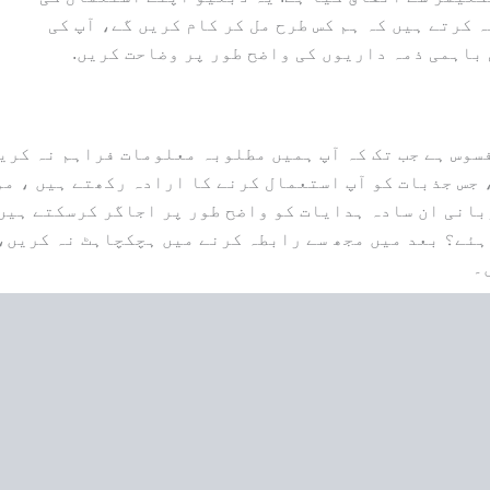
 کرتے ہیں کہ ہم کس طرح مل کر کام کریں گے، آپ کی
باہمی ذمہ داریوں کی واضح طور پر وضاحت کریں.
سوس ہے جب تک کہ آپ ہمیں مطلوبہ معلومات فراہم نہ کری
 جس جذبات کو آپ استعمال کرنے کا ارادہ رکھتے ہیں ، م
بانی ان سادہ ہدایات کو واضح طور پر اجاگر کرسکتے ہیں
ہئے؟ بعد میں مجھ سے رابطہ کرنے میں ہچکچاہٹ نہ کریں،
۔