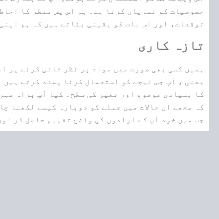
خصوصیات کو نمایاں کرتا ہے۔ ہم اس پس منظر کا احاطہ
توقعات، اور اس بات کو یقینی بناتے ہیں کہ ہم اپنی 
تازہ کاری
ہمیں کسی بھی صورت میں مواد پر نظر ثانی کرنے پر اف
یعنی ، آپ جس لہجے کو استعمال کرنا پسند کرتے ہیں ،
کا بنیادی موضوع اور تغیر کی سطح۔ کیا آپ براہ مہر
کہ مجھے ان حالات میں جملے کو دوبارہ کیسے لکھنا چا
جب میں خود آپ کے ارادوں کی واضح تفہیم حاصل کر لوں