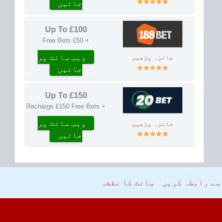
جائیں
Up To £100
+ £50 Free Bets
ویب سائٹ پر
جائزہ پڑھیں
جائیں
Up To £150
+ Recharge £150 Free Bets
ویب سائٹ پر
جائزہ پڑھیں
جائیں
سے رابطہ کریں
سائٹ کا نقشہ