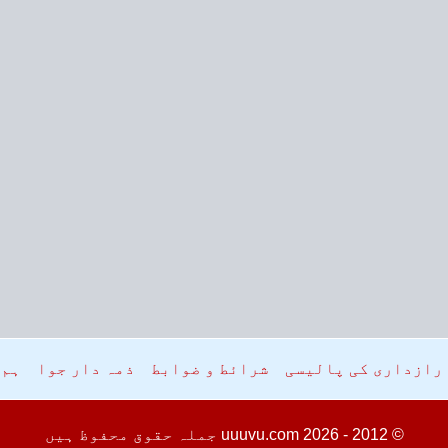
رازداری کی پالیسی
شرائط و ضوابط
ذمہ دار جوا
ہم 
© 2012 - 2026
uuuvu.com
جملہ حقوق محفوظ ہیں