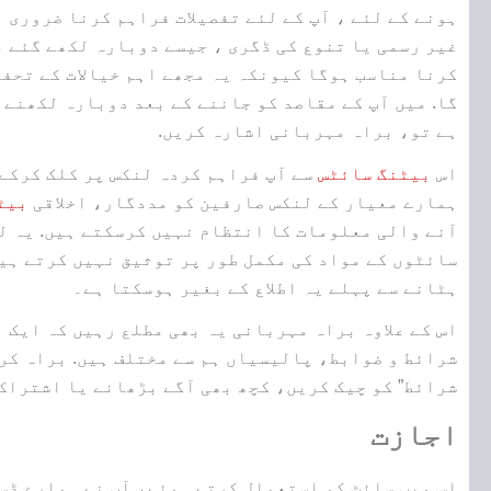
ہونے کے لئے ، آپ کے لئے تفصیلات فراہم کرنا ضروری ہ
غیر رسمی یا تنوع کی ڈگری ، جیسے دوبارہ لکھے گئے مت
کرنا مناسب ہوگا کیونکہ یہ مجھے اہم خیالات کے تحف
گا. میں آپ کے مقاصد کو جاننے کے بعد دوبارہ لکھنے 
ہے تو، براہ مہربانی اشارہ کریں.
اس
بیٹنگ سائٹس
سے آپ فراہم کردہ لنکس پر کلک کرکے 
ہمارے معیار کے لنکس صارفین کو مددگار، اخلاقی
بیٹ
آنے والی معلومات کا انتظام نہیں کرسکتے ہیں. یہ ل
سائٹوں کے مواد کی مکمل طور پر توثیق نہیں کرتے ہی
ہٹانے سے پہلے یہ اطلاع کے بغیر ہوسکتا ہے۔
اس کے علاوہ براہ مہربانی یہ بھی مطلع رہیں کہ ایک 
شرائط و ضوابط، پالیسیاں ہم سے مختلف ہیں. براہ کرم
شرائط” کو چیک کریں، کچھ بھی آگے بڑھانے یا اشتراک 
اجازت
اس ویب سائٹ کو استعمال کرتے ہوئے، آپ نے ہمارے ڈس