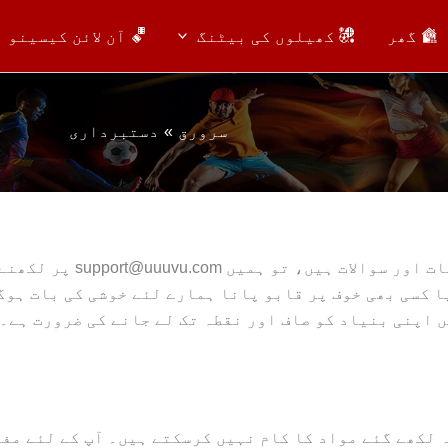
گھر
کھیلوں کی بیٹنگ
آن لائن کیسینو
سرورق
دستبرداری
ت اور سوالات ہیں، تو ہمیں
support@uuuvu.com
پر لکھنے
یا کسی بھی خوف پر قابو پانا ہمارے لئے خوشی کی بات ہوگ
 اپنی بنیاد کو صاف اور نقطہ تک لے جانے کی ضرورت ہے۔
 لکھے گئے مواد کا کام نہیں کرسکتے ہیں۔ آپ کے لئے مف