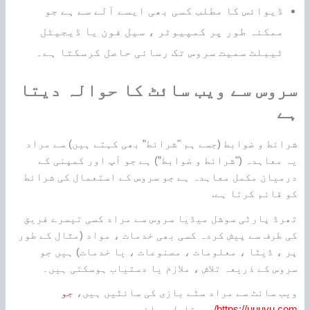
ڈیوائس کا مطلب کسی بھی ایسے آلے سے ہے جو
ممکنہ طور پر کمپیوٹر ، سیل فون یا ڈیجیٹل
ٹیبلٹ سمیت سروس تک رسائی حاصل کرسکتا ہے۔
سروس سے ویب سائٹ کا حوالہ دیتا
ہے
شرائط و ضوابط (جسے ہم "شرائط” بھی کہتے ہیں) سے مراد
یہ معاہدہ ("شرائط و ضوابط”) ہے جو آپ اور کمپنی کے
درمیان مکمل معاہدہ ہے جو سروس کے استعمال کی شرائط
کو قائم کرتا ہے.
تھرڈ پارٹی سوشل میڈیا سروس سے مراد کسی تیسرے فریق
کی طرف سے پیش کردہ کسی بھی خدمات ، مواد (مثال کے طور
پر ، ڈیٹا ، معلومات ، مصنوعات ، یا خدمات) ہیں جو
سروس کے ذریعہ تلاش ، ملازم یا دستیاب ہوسکتی ہیں۔
ویب سائٹ سے مراد سٹے بازی کی سائٹیں ہیں،
جو
https://uuuvu.com/
سے قابل رسائی ہیں