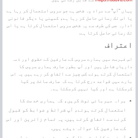
یہاں "آپ” سے مراد وہ شخص ہے جو سروس استعمال کر رہا ہے
یا اس تک رسائی حاصل کر رہا ہے، کمپنی یا دیگر قانونی
ادارہ جس کی طرف سے یہ شخص سروس استعمال کرتا ہے یا اس
تک رسائی حاصل کرتا ہے.
اعتراف
اس فہرست میں ہمارے سروس کے صارفین کے حقوق اور ذمہ
داریاں شامل ہیں اور آپ بطور صارف ہماری سروس کا
استعمال کرتے ہوئے کس چیز سے اتفاق کر رہے ہیں یہ اس
بارے میں قواعد درج کرتا ہے کہ صارف سائٹ پر کیا
کرسکتا ہے اور کیا نہیں کرسکتا ہے۔
براہ مہربانی نوٹ کریں، کہ ہماری خدمت کا
استعمال کرتے ہوئے، آپ شرائط و ضوابط کو قبول
کرنے سے اتفاق کرتے ہیں. یہ تمام زائرین اور اس
کے صارفین کا حوالہ دیتے ہیں.
آپ خدمت کا استعمال کرتے ہوئے مندرجہ ذیل