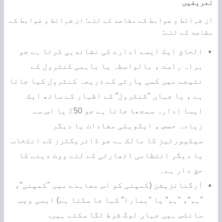
تعریفیں
ان شرائط و ضوابط کے مقاصد کے لئے: ان شرائط و ضوابط کے
مقاصد کے لئے:
الحاق ایک ایسے ادارے کی نشاندہی کرتا ہے جو
براہ راست ، بالواسطہ یا باہمی کنٹرول کے
نتیجے میں کسی پارٹی کے ذریعہ کنٹرول کیا جاتا
ہے ، یا جہاں "کنٹرول” کے اظہار کے ساتھ ایک
ایسا ادارہ سمجھا جاتا ہے جو 50٪ یا اس سے
زیادہ حصص ، ایکویٹی مفادات یا دیگر
سیکیورٹیز کا مالک ہے جو ڈائریکٹرز کے انتخاب
یا دیگر انتظامی اتھارٹی کے لئے ووٹ دینے کا
حق دار ہے۔
آرگنائزیشن (کمپنی کو اس معاہدے میں "کمپنی”،
"ہم”، "ہم” یا "ہمارا” کہا جا سکتا ہے) ایسی ویب
سائٹس ہیں جہاں لوگ شرط لگا سکتے ہیں.