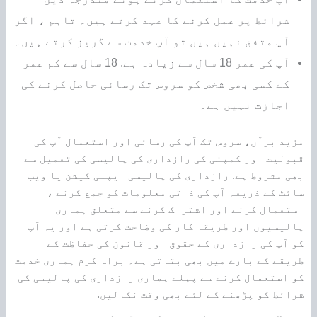
شرائط پر عمل کرنے کا عہد کرتے ہیں۔ تاہم ، اگر
آپ متفق نہیں ہیں تو آپ خدمت سے گریز کرتے ہیں۔
آپ کی عمر 18 سال سے زیادہ ہے. 18 سال سے کم عمر
کے کسی بھی شخص کو سروس تک رسائی حاصل کرنے کی
اجازت نہیں ہے۔
مزید برآں، سروس تک آپ کی رسائی اور استعمال آپ کی
قبولیت اور کمپنی کی رازداری کی پالیسی کی تعمیل سے
بھی مشروط ہے. رازداری کی پالیسی ایپلی کیشن یا ویب
سائٹ کے ذریعہ آپ کی ذاتی معلومات کو جمع کرنے ،
استعمال کرنے اور اشتراک کرنے سے متعلق ہماری
پالیسیوں اور طریقہ کار کی وضاحت کرتی ہے اور یہ آپ
کو آپ کی رازداری کے حقوق اور قانون کی حفاظت کے
طریقے کے بارے میں بھی بتاتی ہے۔ براہ کرم ہماری خدمت
کو استعمال کرنے سے پہلے ہماری رازداری کی پالیسی کی
شرائط کو پڑھنے کے لئے بھی وقت نکالیں.