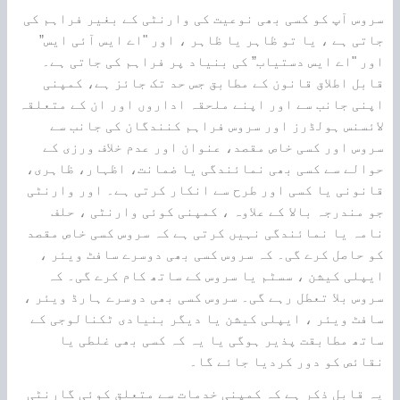
سروس آپ کو کسی بھی نوعیت کی وارنٹی کے بغیر فراہم کی
جاتی ہے ، یا تو ظاہر یا ظاہر ، اور "اے ایس آئی ایس”
اور "اے ایس دستیاب” کی بنیاد پر فراہم کی جاتی ہے۔
قابل اطلاق قانون کے مطابق جس حد تک جائز ہے، کمپنی
اپنی جانب سے اور اپنے ملحقہ اداروں اور ان کے متعلقہ
لائسنس ہولڈرز اور سروس فراہم کنندگان کی جانب سے
سروس اور کسی خاص مقصد، عنوان اور عدم خلاف ورزی کے
حوالے سے کسی بھی نمائندگی یا ضمانت، اظہار، ظاہری،
قانونی یا کسی اور طرح سے انکار کرتی ہے۔ اور وارنٹی
جو مندرجہ بالا کے علاوہ ، کمپنی کوئی وارنٹی ، حلف
نامہ یا نمائندگی نہیں کرتی ہے کہ سروس کسی خاص مقصد
کو حاصل کرے گی۔ کہ سروس کسی بھی دوسرے سافٹ ویئر ،
ایپلی کیشن ، سسٹم یا سروس کے ساتھ کام کرے گی۔ کہ
سروس بلا تعطل رہے گی۔ سروس کسی بھی دوسرے ہارڈ ویئر ،
سافٹ ویئر ، ایپلی کیشن یا دیگر بنیادی ٹکنالوجی کے
ساتھ مطابقت پذیر ہوگی یا یہ کہ کسی بھی غلطی یا
نقائص کو دور کردیا جائے گا۔
یہ قابل ذکر ہے کہ کمپنی خدمات سے متعلق کوئی گارنٹی