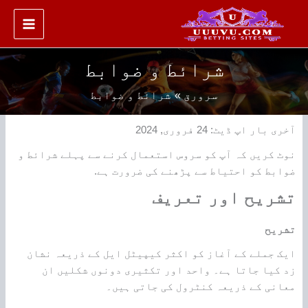
واد
ر
ائیں۔
شرائط و ضوابط
سرورق
شرائط و ضوابط
آخری بار اپ ڈیٹ: 24 فروری, 2024
نوٹ کریں کہ آپ کو سروس استعمال کرنے سے پہلے شرائط و
ضوابط کو احتیاط سے پڑھنے کی ضرورت ہے.
تشریح اور تعریف
تشریح
ایک جملے کے آغاز کو اکثر کیپیٹل ایل کے ذریعہ نشان
زد کیا جاتا ہے۔ واحد اور تکثیری دونوں شکلیں ان
معانی کے ذریعہ کنٹرول کی جاتی ہیں۔