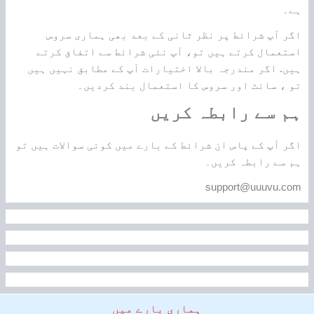
ہے۔
اگر آپ شرائط پر نظر ثانی کے بعد بھی ہماری سروس
استعمال کرتے ہیں تو، آپ نئی شرائط سے اتفاق کرتے
ہیں. اگر مندرجہ بالا اختیارات آپ کے مطابق نہیں ہیں
تو ، سائٹ اور سروس کا استعمال بند کردیں۔
ہم سے رابطہ کریں
اگر آپ کے پاس ان شرائط کے بارے میں کوئی سوالات ہیں تو
ہم سے رابطہ کریں۔
support@uuuvu.com
ہماری بارے ميں