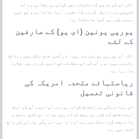
اگر آپ کو سروس کے سلسلے میں کوئی پریشانی ہے تو
کمپنی سے رابطہ کرنے کا مشورہ دیا جاتا ہے ، جو غیر
رسمی طور پر کیا جاسکتا ہے۔
یورپی یونین (ای یو) کے صارفین
کے لئے
اگر آپ یورپی یونین سے ہیں اور کسی خاص ملک میں رہائش
رکھتے ہیں تو، آپ کو اس ملک کے قوانین کے ذریعہ چلایا
جا رہا ہے.
ریاستہائے متحدہ امریکہ کی
قانونی تعمیل
اس نمائندگی سے اتفاق کرتے ہوئے، آپ اپنے آپ کو ایک
ایسے شخص کے طور پر پیش کرتے ہیں جو نہ تو کسی ممنوعہ
یا دہشت گرد ملک میں ہے اور نہ ہی امریکی پارٹی کی واچ
لسٹ میں ہے.