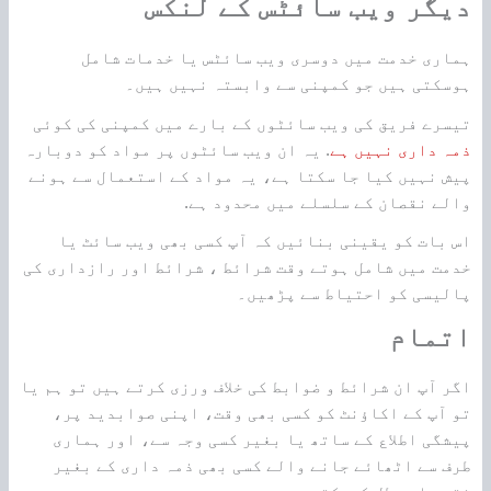
دیگر ویب سائٹس کے لنکس
ہماری خدمت میں دوسری ویب سائٹس یا خدمات شامل
ہوسکتی ہیں جو کمپنی سے وابستہ نہیں ہیں۔
تیسرے فریق کی ویب سائٹوں کے بارے میں کمپنی کی کوئی
ذمہ داری نہیں ہے
. یہ ان ویب سائٹوں پر مواد کو دوبارہ
پیش نہیں کیا جا سکتا ہے، یہ مواد کے استعمال سے ہونے
والے نقصان کے سلسلے میں محدود ہے.
اس بات کو یقینی بنائیں کہ آپ کسی بھی ویب سائٹ یا
خدمت میں شامل ہوتے وقت شرائط ، شرائط اور رازداری کی
پالیسی کو احتیاط سے پڑھیں۔
اتمام
اگر آپ ان شرائط و ضوابط کی خلاف ورزی کرتے ہیں تو ہم یا
تو آپ کے اکاؤنٹ کو کسی بھی وقت، اپنی صوابدید پر،
پیشگی اطلاع کے ساتھ یا بغیر کسی وجہ سے، اور ہماری
طرف سے اٹھائے جانے والے کسی بھی ذمہ داری کے بغیر