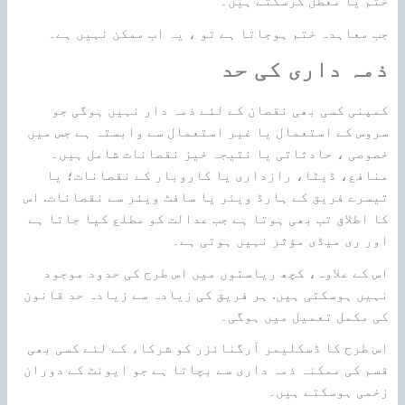
ختم یا معطل کرسکتے ہیں۔
جب معاہدہ ختم ہوجاتا ہے تو ، یہ اب ممکن نہیں ہے۔
ذمہ داری کی حد
کمپنی کسی بھی نقصان کے لئے ذمہ دار نہیں ہوگی جو
سروس کے استعمال یا غیر استعمال سے وابستہ ہے جس میں
خصوصی ، حادثاتی یا نتیجہ خیز نقصانات شامل ہیں۔
منافع، ڈیٹا، رازداری یا کاروبار کے نقصانات؛ یا
تیسرے فریق کے ہارڈ ویئر یا سافٹ ویئر سے نقصانات. اس
کا اطلاق تب بھی ہوتا ہے جب عدالت کو مطلع کیا جاتا ہے
اور ری میڈی مؤثر نہیں ہوتی ہے۔
اس کے علاوہ، کچھ ریاستوں میں اس طرح کی حدود موجود
نہیں ہوسکتی ہیں. ہر فریق کی زیادہ سے زیادہ حد قانون
کی مکمل تعمیل میں ہوگی۔
اس طرح کا ڈسکلیمر آرگنائزر کو شرکاء کے لئے کسی بھی
قسم کی ممکنہ ذمہ داری سے بچاتا ہے جو ایونٹ کے دوران
زخمی ہوسکتے ہیں۔