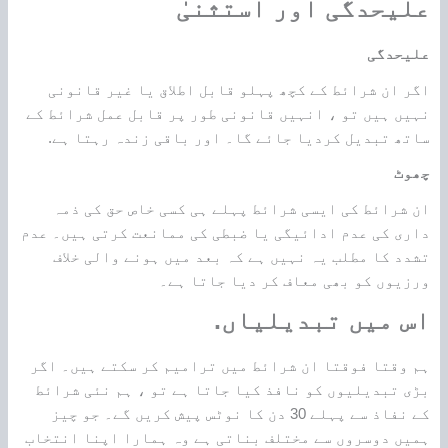
علیحدگی اور استثنیٰ
علیحدگی
اگر ان شرائط کے کچھ پہلو قابل اطلاق یا غیر قانونی
نہیں ہیں تو ، انہیں قانونی طور پر قابل عمل شرائط کے
ساتھ تبدیل کردیا جائے گا۔ اور باقی زندہ رہتا ہے.
چھوٹ
ان شرائط کی ایسی شرائط پہلے ہی کسی خاص حق کی ذمہ
داری کی عدم ادائیگی یا ضبطی کی ممانعت کرتی ہیں۔ عدم
تشدد کا مطلب یہ نہیں ہے کہ بعد میں ہونے والی خلاف
ورزیوں کو بھی معاف کر دیا جاتا ہے۔
اس میں تبدیلیاں.
ہم وقتا فوقتا ان شرائط میں ترامیم کر سکتے ہیں۔ اگر
بڑی تبدیلیوں کو نافذ کیا جاتا ہے تو ، ہم نئی شرائط
کے نفاذ سے پہلے 30 دن کا نوٹس پیش کریں گے۔ جو چیز
ہمیں دوسروں سے مختلف بناتی ہے وہ ہمارا اپنا انتخاب