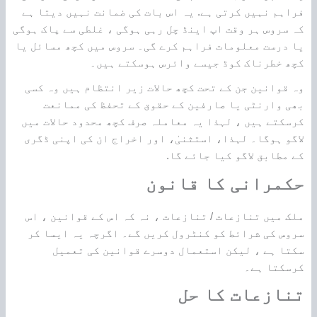
فراہم نہیں کرتی ہے. یہ اس بات کی ضمانت نہیں دیتا ہے
کہ سروس ہر وقت اپ اینڈ چل رہی ہوگی ، غلطی سے پاک ہوگی
یا درست معلومات فراہم کرے گی۔ سروس میں کچھ مسائل یا
کچھ خطرناک کوڈ جیسے وائرس ہوسکتے ہیں۔
وہ قوانین جن کے تحت کچھ حالات زیر انتظام ہیں وہ کسی
بھی وارنٹی یا صارفین کے حقوق کے تحفظ کی ممانعت
کرسکتے ہیں ، لہذا یہ معاملہ صرف کچھ محدود حالات میں
لاگو ہوگا۔ لہذا، استثنیٰ، اور اخراج ان کی اپنی ڈگری
کے مطابق لاگو کیا جائے گا.
حکمرانی کا قانون
ملک میں تنازعات / تنازعات ، نہ کہ اس کے قوانین ، اس
سروس کی شرائط کو کنٹرول کریں گے۔ اگرچہ یہ ایسا کر
سکتا ہے ، لیکن استعمال دوسرے قوانین کی تعمیل
کرسکتا ہے۔
تنازعات کا حل