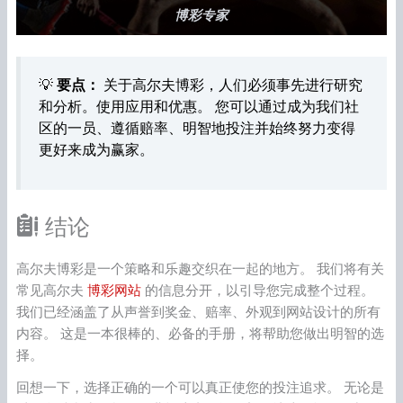
博彩专家
💡
要点：
关于高尔夫博彩，人们必须事先进行研究
和分析。使用应用和优惠。 您可以通过成为我们社
区的一员、遵循赔率、明智地投注并始终努力变得
更好来成为赢家。
结论
高尔夫博彩是一个策略和乐趣交织在一起的地方。 我们将有关
常见高尔夫
博彩网站
的信息分开，以引导您完成整个过程。
我们已经涵盖了从声誉到奖金、赔率、外观到网站设计的所有
内容。 这是一本很棒的、必备的手册，将帮助您做出明智的选
择。
回想一下，选择正确的一个可以真正使您的投注追求。 无论是