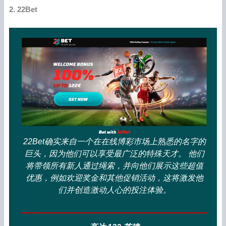
2. 22Bet
22Bet确实来自一个在在线博彩市场上熟悉的名字的
巨头，因为他们可以享受最广泛的特殊天才。 他们
将带领所有新人通过绳索，并向他们展示这些超值
优惠，例如欢迎奖金和其他促销活动，这将激发他
们并创造激动人心的投注体验。