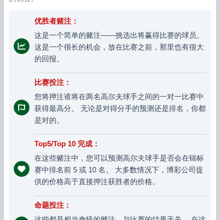
优胜者赌注：
这是一个简单的赌注——挑选出将赢得比赛的球员。
这是一个很长的机会，放在比赛之前，那里也有很大
的回报。
比赛投注：
您将押注谁将在两名高尔夫球手之间的一对一比赛中
获得最高分。 无论是对得分手的预测还是排名，你都
是对的。
Top5/Top 10 完成：
在这些赌注中，您可以预测高尔夫球手是否会在锦标
赛中排名前 5 或 10 名。 大多数情况下，博彩公司提
供的价格高于直接押注获胜者的价格。
命题投注：
这些都是相当奇怪的赌注，与比赛的结果无关。 在这