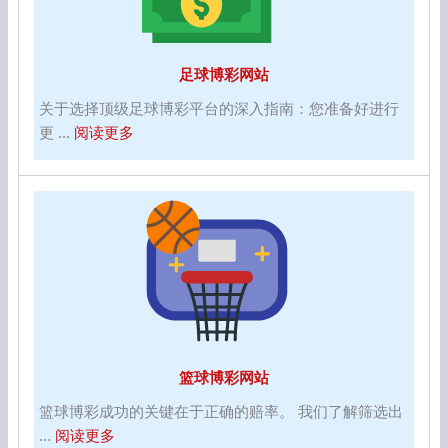
足球博彩网站
关于选择顶级足球博彩平台的深入指南：您准备好进行
about
更 ...
阅读更多
足
球
博
彩
网
站
篮球博彩网站
篮球博彩成功的关键在于正确的赔率。 我们了解筛选出
about
...
阅读更多