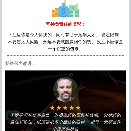
坚持负责任的博彩：
下注应该是令人愉快的，同时有助于磨砺人才。 设定限制，
不要冒太大风险，永远不要试图赢回你的钱。 投注不应该是
一个沉重的包袱。
始终努力改进：
★
★
★
★
★
不断学习和提高自己，以增强您的理解和技能。 分析您的
赢注和输注，以便吸取每个赌注的教训。 把每一天都当作
一个提高的机会。