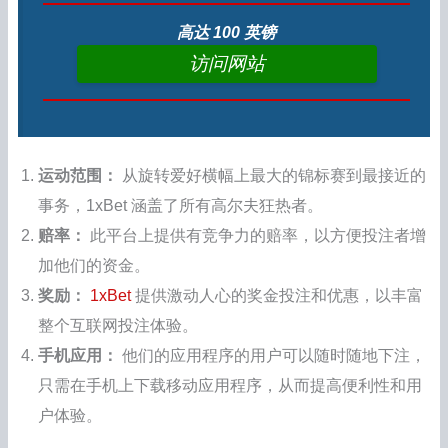
高达 100 英镑
访问网站
运动范围：
从旋转爱好横幅上最大的锦标赛到最接近的
事务，1xBet 涵盖了所有高尔夫狂热者。
赔率：
此平台上提供有竞争力的赔率，以方便投注者增
加他们的资金。
奖励：
1xBet
提供激动人心的奖金投注和优惠，以丰富
整个互联网投注体验。
手机应用：
他们的应用程序的用户可以随时随地下注，
只需在手机上下载移动应用程序，从而提高便利性和用
户体验。