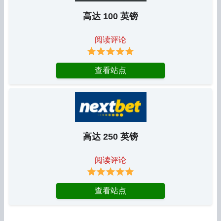
高达 100 英镑
阅读评论
查看站点
高达 250 英镑
阅读评论
查看站点