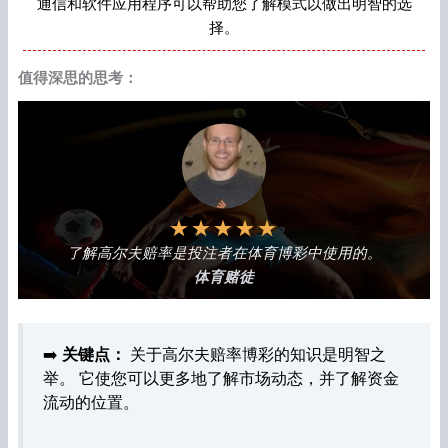
通信和软件应用程序可以帮助您了解模式以做出明智的选
择。
值得深思的思考：
★
★
★
★
★
了解高尔夫赔率是投注者在体育博彩中使用的。
体育赌徒
➡️
关键点：
关于高尔夫赔率博彩的知识是明智之
举。 它使您可以更多地了解市场动态，并了解资金
流动的位置。