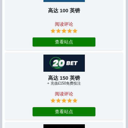
高达 100 英镑
阅读评论
查看站点
高达 150 英镑
+ 充值£150免费投注
阅读评论
查看站点