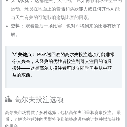
天气状况：
这都是关于天气的。 它如何影响球在空中的
运动、球员在地面上的着陆和跳跃能力或任何其他可能
与天气有关的可能影响这场比赛的因素。
史料：
观看最后一场比赛，也对即将到来的比赛有所了
解。
💡
关键点：
PGA巡回赛的高尔夫投注选项可能非常
令人兴奋，从经典的优胜者投注到引人注目的道具
投注——这是高尔夫投注者可以立即学习并从中获
益的东西。
高尔夫投注选项
高尔夫市场提供了多种选择，包括高尔夫明星和赛事投注。 最
后，了解这些赌注的类型将使您能够改进您的计划并增加获胜
的机会。