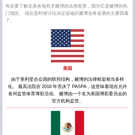
有必要了解北美各地有关赌博的法律差异，因为它是赌博的热
门地区。 现在是时候讨论决定该地区赌博业务发展的主要因素
了。
美国
由于美利坚合众国的联邦结构，赌博的法律框架相当多样
化。 最高法院在 2018 年否决了 PASPA，这意味着现在允许
各州监管体育博彩活动。 赌博由一个名为美国博彩委员会的
官方机构监管。