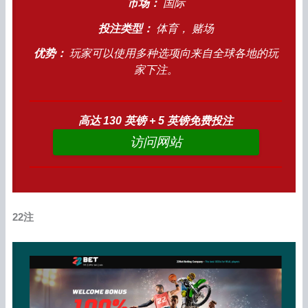
市场：
国际
投注类型：
体育， 赌场
优势：
玩家可以使用多种选项向来自全球各地的玩
家下注。
高达 130 英镑 + 5 英镑免费投注
访问网站
22注