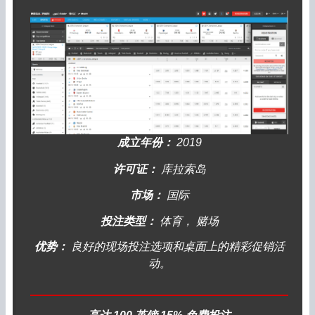
成立年份：
2019
许可证：
库拉索岛
市场：
国际
投注类型：
体育， 赌场
优势：
良好的现场投注选项和桌面上的精彩促销活
动。