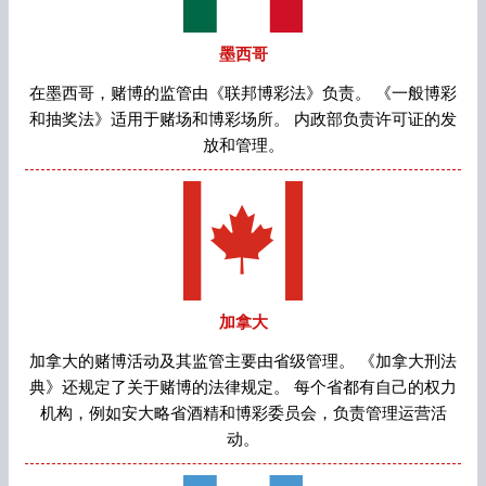
墨西哥
在墨西哥，赌博的监管由《联邦博彩法》负责。 《一般博彩
和抽奖法》适用于赌场和博彩场所。 内政部负责许可证的发
放和管理。
加拿大
加拿大的赌博活动及其监管主要由省级管理。 《加拿大刑法
典》还规定了关于赌博的法律规定。 每个省都有自己的权力
机构，例如安大略省酒精和博彩委员会，负责管理运营活
动。