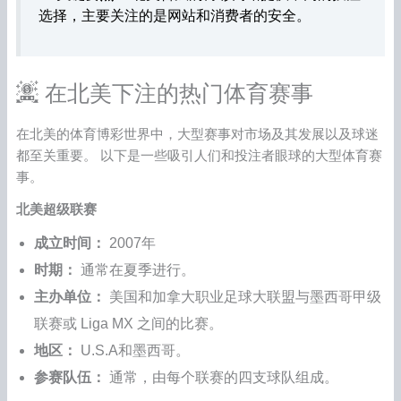
选择，主要关注的是网站和消费者的安全。
在北美下注的热门体育赛事
在北美的体育博彩世界中，大型赛事对市场及其发展以及球迷
都至关重要。 以下是一些吸引人们和投注者眼球的大型体育赛
事。
北美超级联赛
成立时间：
2007年
时期：
通常在夏季进行。
主办单位：
美国和加拿大职业足球大联盟与墨西哥甲级
联赛或 Liga MX 之间的比赛。
地区：
U.S.A和墨西哥。
参赛队伍：
通常，由每个联赛的四支球队组成。