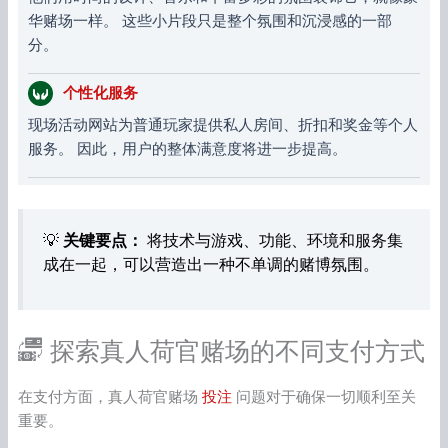
华赌场一样。 这些小片段只是整个氛围和沉浸感的一部
分。
个性化服务
现场活动网站为普通玩家提供私人房间、折扣和奖金等个人
服务。 因此，用户的整体满意度将进一步提高。
💡
关键要点：
将技术与游戏、功能、环境和服务集
成在一起，可以营造出一种不单调的赌博氛围。
探索真人荷官赌场的不同支付方式
在支付方面，真人荷官赌场
投注
问题对于确保一切顺利至关
重要。