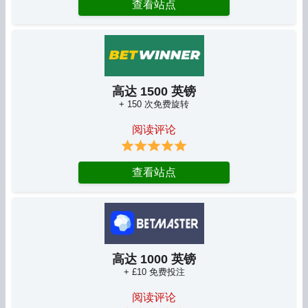
查看站点
高达 1500 英镑
+ 150 次免费旋转
阅读评论
查看站点
高达 1000 英镑
+ £10 免费投注
阅读评论