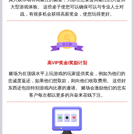
大型游戏体验。 这些桌子使您可以确保可以与专业人士对
战，有很多机会获得高薪奖金，使您玩得更好。
高VIP奖金/奖励计划
赌场为在顶级水平上玩游戏的玩家提供奖金，例如为他们的
忠诚度返还，如果他们想取款，则向他们收取费用。 这些好
东西还包括特别游戏内比赛的邀请。 赌场会激励他们的忠实
客户每次都以更多的兴奋来花钱下注。