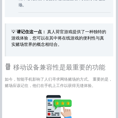
场。
💡
请记住这一点：
真人荷官游戏提供了一种独特的
游戏体验，您可以在其中将在线游戏的便利性与真
实赌场世界的概念相结合。
移动设备兼容性是最重要的功能
如今，智能手机影响了人们寻求网络赌场的方式。 重要的是，
赌场应该记住，他们在手机上工作以获得无缝体验。