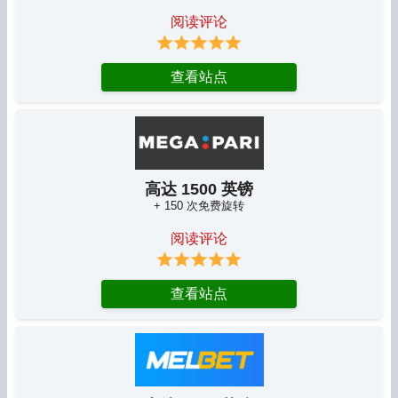
阅读评论
查看站点
高达 1500 英镑
+ 150 次免费旋转
阅读评论
查看站点