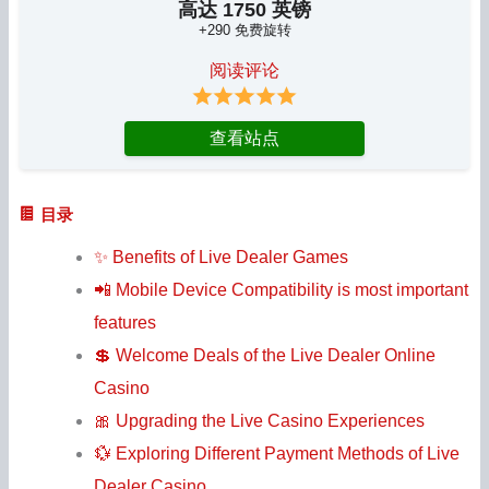
高达 1750 英镑
+290 免费旋转
阅读评论
查看站点
目录
✨ Benefits of Live Dealer Games
📲 Mobile Device Compatibility is most important
features
💲 Welcome Deals of the Live Dealer Online
Casino
🎀 Upgrading the Live Casino Experiences
💱 Exploring Different Payment Methods of Live
Dealer Casino