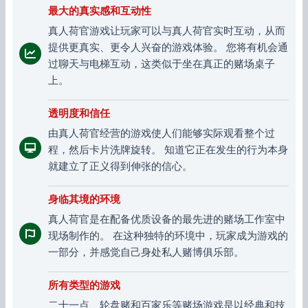
最大的真实感和互动性
真人荷官游戏让玩家可以与真人荷官实时互动，从而
提供更真实、更令人兴奋的游戏体验。 您将有机会通
过聊天与电梯互动，这类似于坐在真正的赌场桌子
上。
透明度和信任
由真人荷官经营的游戏使人们能够实际观看整个过
程，然后卡片洗牌旋转。 知道它正在发生的行为本身
就建立了正义得到伸张的信心。
身临其境的环境
真人荷官是在配备优质设备的最先进的赌场工作室中
现场制作的。 在这种独特的环境中，玩家成为游戏的
一部分，并感觉自己身处私人赌博俱乐部。
所有类型的游戏
二十一点、轮盘赌和百家乐等赌场游戏是以经典和技