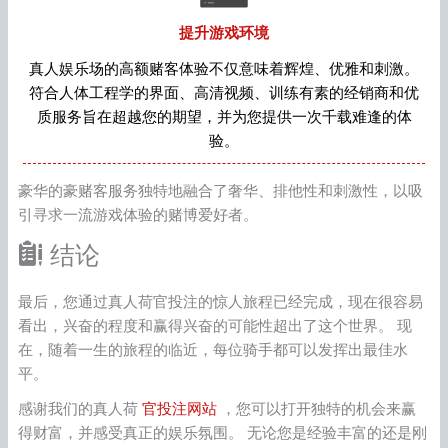
提升游戏环境
真人娱乐场的高额赌客体验不仅意味着辉煌、优雅和刺激。
符合人体工程学的界面、高清视频、训练有素的经销商和优
质服务旨在超越您的期望，并为您提供一次千载难逢的体
验。
豪华的豪赌客服务独特地融合了奢华、排他性和刺激性，以吸
引寻求一流游戏体验的赌博爱好者。
结论
最后，您通过真人荷官投注的惊人旅程已经完成，现在很容易
看出，兴奋的程度和赢得兴奋的可能性超出了这个世界。 现
在，随着一生的旅程的临近，每位骑手都可以发挥出最佳水
平。
感谢我们的真人荷
官投注网站
，您可以打开独特的机会来赢
得财富，并感受真正的娱乐氛围。 无论您是经验丰富的还是刚