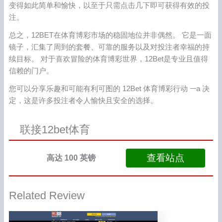
变得如此简单和愉快，以至于只需点击几下即可获得有效的投
注。
总之，12BET在体育博彩市场的稳固地位并非偶然。 它是一面
镜子，汇集了周到的套餐、可靠的服务以及对投注者幸福的持
续目标。 对于喜欢冒险的体育博彩世界，12Bet是专业且值得
信赖的门户。
您可以分享乐趣和可能有利可图的 12Bet 体育博彩行动 ᅳa 决
定，这是许多投注者令人愉快且安全的选择。
联接12bet体育
查看站点
高达 100 英镑
Related Review