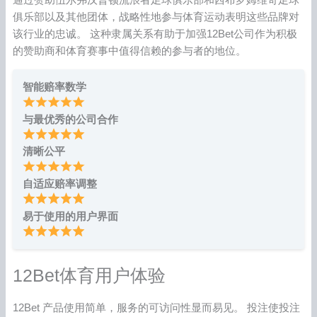
俱乐部以及其他团体，战略性地参与体育运动表明这些品牌对
该行业的忠诚。 这种隶属关系有助于加强12Bet公司作为积极
的赞助商和体育赛事中值得信赖的参与者的地位。
智能赔率数学
与最优秀的公司合作
清晰公平
自适应赔率调整
易于使用的用户界面
12Bet体育用户体验
12Bet 产品使用简单，服务的可访问性显而易见。 投注使投注