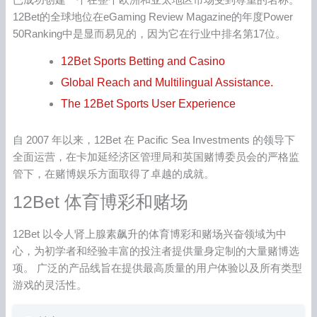
已成功创建一个在整个欧洲和亚太地区市场受到尊重的名称。
12Bet的全球地位在eGaming Review Magazine的年度Power
50Ranking中是显而易见的，因为它在行业中排名第17位。
12Bet Sports Betting and Casino
Global Reach and Multilingual Assistance.
The 12Bet Sports User Experience
自 2007 年以来，12Bet 在 Pacific Sea Investments 的领导下
全面运营，在卡加延经济区管理局和英国赌博委员会的严格监
管下，在赌博娱乐方面取得了卓越的成就。
12Bet 体育博彩和赌场
12Bet 以令人肾上腺素飙升的体育博彩和赌场兴奋领域为中
心，为初学者和经验丰富的投注者提供量身定制的大量赌博选
项。 广泛的产品线旨在提供最高质量的用户体验以及所有类型
游戏的灵活性。