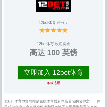
12bet体育 评分：
12bet体育 欢迎奖金
高达 100 英镑
立即加入 12bet体育
条款适用
12Bet 体育博彩网站是在线体育博彩界最著名的名称之一，并