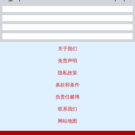
关于我们
免责声明
隐私政策
条款和条件
负责任赌博
联系我们
网站地图