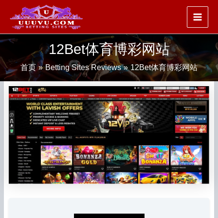
跳
至
内
容
12Bet体育博彩网站
首页
Betting Sites Reviews
12Bet体育博彩网站