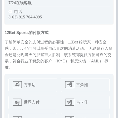
7/24在线客服
电话
(+63) 915 704 4095
12Bet Sports的付款方式
了解简单安全的支付过程的必要性，12Bet 给玩家一种安全
感，因此，他们可以享受自己喜欢的消遣活动。 无论是存入资
金还是兑现当天的那些重大胜利，该系统都提供方便可靠的交
易，符合行业了解您的客户 （KYC） 和反洗钱 （AML） 标
准。
万事达
三角洲
世界支付
乌卡什