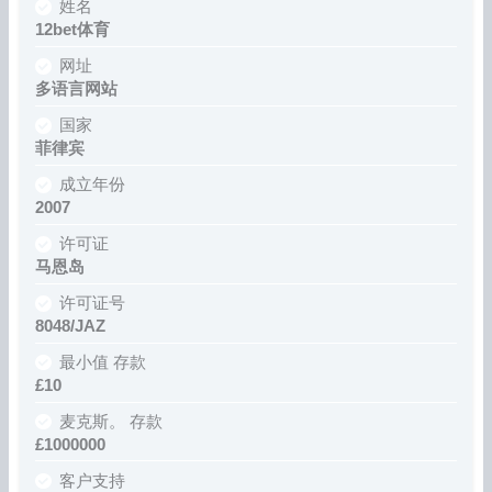
姓名
12bet体育
网址
多语言网站
国家
菲律宾
成立年份
2007
许可证
马恩岛
许可证号
8048/JAZ
最小值 存款
£10
麦克斯。 存款
£1000000
客户支持