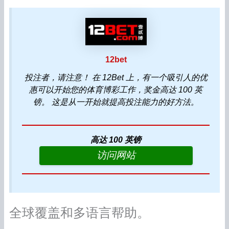
12bet
投注者，请注意！ 在 12Bet 上，有一个吸引人的优
惠可以开始您的体育博彩工作，奖金高达 100 英
镑。 这是从一开始就提高投注能力的好方法。
高达 100 英镑
访问网站
全球覆盖和多语言帮助。