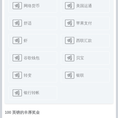
网络货币
美国运通
舒适
苹果支付
虾
西联汇款
谷歌钱包
贝宝
转变
银联
银行转帐
100 英镑的丰厚奖金