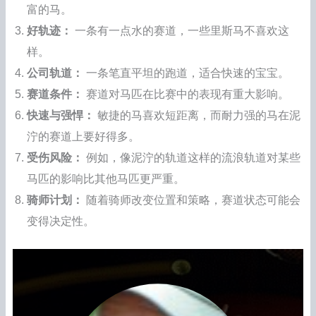
富的马。
好轨迹：
一条有一点水的赛道，一些里斯马不喜欢这
样。
公司轨道：
一条笔直平坦的跑道，适合快速的宝宝。
赛道条件：
赛道对马匹在比赛中的表现有重大影响。
快速与强悍：
敏捷的马喜欢短距离，而耐力强的马在泥
泞的赛道上要好得多。
受伤风险：
例如，像泥泞的轨道这样的流浪轨道对某些
马匹的影响比其他马匹更严重。
骑师计划：
随着骑师改变位置和策略，赛道状态可能会
变得决定性。