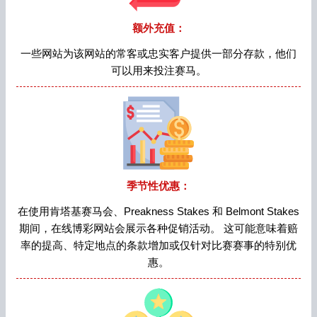
额外充值：
一些网站为该网站的常客或忠实客户提供一部分存款，他们
可以用来投注赛马。
季节性优惠：
在使用肯塔基赛马会、Preakness Stakes 和 Belmont Stakes
期间，在线博彩网站会展示各种促销活动。 这可能意味着赔
率的提高、特定地点的条款增加或仅针对比赛赛事的特别优
惠。