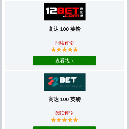
高达 100 英镑
阅读评论
查看站点
高达 100 英镑
阅读评论