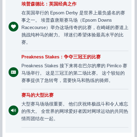
埃普森德比：英国经典之作
在英国举行的 Epsom Derby 是世界上最负盛名的赛
事之一。 埃普森唐斯赛马场（Epsom Downs
Racecourse）举办这场传奇的比赛，在崎岖的赛道上
挑战纯种马的耐力。 球迷们希望体验最高水平的比
赛。
Preakness Stakes：争夺三冠王的比赛
Preakness Stakes 接下来将在巴尔的摩的 Pimlico 赛
马场举行。 这是三冠王的第二场比赛。 这个较短的
赛事提供了急转弯，需要快马和熟练的骑师。
赛马的大型比赛
大型赛马场场很重要。 他们庆祝终极战斗和令人难忘
的伟大。 全世界的网球爱好者因对网球运动的共同热
情而团结在一起。