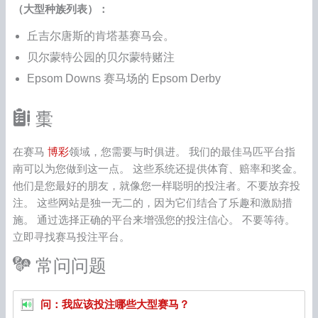
（大型种族列表）：
丘吉尔唐斯的肯塔基赛马会。
贝尔蒙特公园的贝尔蒙特赌注
Epsom Downs 赛马场的 Epsom Derby
㯱
在赛马
博彩
领域，您需要与时俱进。 我们的最佳马匹平台指
南可以为您做到这一点。 这些系统还提供体育、赔率和奖金。
他们是您最好的朋友，就像您一样聪明的投注者。不要放弃投
注。 这些网站是独一无二的，因为它们结合了乐趣和激励措
施。 通过选择正确的平台来增强您的投注信心。 不要等待。
立即寻找赛马投注平台。
常问问题
问：我应该投注哪些大型赛马？