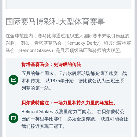
国际赛马博彩和大型体育赛事
在全球范围内，赛马比赛通过组织重大国际赛事来吸引粉丝的
兴趣。 例如，肯塔基赛马会（Kentucky Derby）和贝尔蒙特赛
马会（Belmont Stakes）是展示顶级马匹和骑师的大联盟。
肯塔基赛马会：史诗般的传统
五月的每个周末，丘吉尔唐斯球场都充满了速度、战
术和传统。 从1875年开始，德比被公认为三冠王系
列赛的第一站。
贝尔蒙特赌注：一场力量和持久力量的马拉松。
Belmont Stakes 以测量耐力而闻名。 在贝尔蒙特公
园的一英里半比赛中，必须全速奔跑。 获胜可能会让
我们接近实现三冠王。