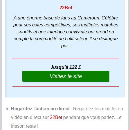
22Bet
A une énorme base de fans au Cameroun. Célèbre
pour ses cotes compétitives, ses multiples marchés
sportifs et une interface conviviale qui prend en
compte la commodité de l’utilisateur. Il se distingue
par :
Jusqu’à 122 £
Visitez le site
Regardez l’action en direct
: Regardez les matchs en
vidéo en direct sur
22Bet
pendant que vous pariez. Le
frisson reste !