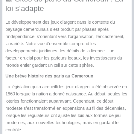
loi s’adapte
Le développement des jeux d’argent dans le contexte du
paysage camerounais s’est produit par phases après
l’indépendance, s’orientant vers l’organisation, l’encadrement,
la variété. Notre vue d’ensemble comprend les
développements juridiques, les détails de la licence – un
facteur crucial pour les parieurs locaux, les investisseurs du
monde entier gardant un œil sur cette sphère.
Une brève histoire des paris au Cameroun
La législation qui a accueilli les jeux d’argent a été observée en
1960 lorsque la nation a donné naissance. Au début, seules les
loteries fonctionnaient auparavant. Cependant, ce début
modeste s’est transformé en expansions au fil des décennies,
lorsque les régulateurs ont ajusté les lois aux formes de jeu
modernes, aux nouvelles technologies, mais en gardant le
contrôle.