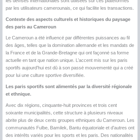
les devises internationales sont utilisées sur ces plateformes
par les utilisateurs camerounais, ce qui facilite les transactions.
Contexte des aspects culturels et historiques du paysage
des paris au Cameroun
Le Cameroun a été influencé par différentes puissances au fil
des âges, telles que la domination allemande et les mandats de
la France et de la Grande-Bretagne qui ont façonné sa forme
actuelle en tant que nation unique. L’accent mis sur les paris
sportifs aujourd’hui est dû à son passé mouvementé qui a créé
pour lui une culture sportive diversifiée.
Les paris sportifs sont alimentés par la diversité régionale
et ethnique.
Avec dix régions, cinquante-huit provinces et trois cent
soixante municipalités, cette structure à plusieurs niveaux
abrite plus de deux cents groupes ethniques du Cameroun. Les
communautés Fulbe, Bamilek, Bantu équatoriale et d’autres ont
des intérêts variés pour les sports et les paris. Des nationalités