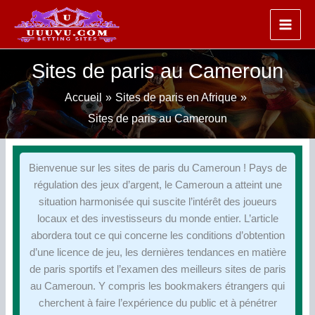
Aller
au
contenu
Sites de paris au Cameroun
Accueil
Sites de paris en Afrique
Sites de paris au Cameroun
Bienvenue sur les sites de paris du Cameroun ! Pays de
régulation des jeux d’argent, le Cameroun a atteint une
situation harmonisée qui suscite l’intérêt des joueurs
locaux et des investisseurs du monde entier. L’article
abordera tout ce qui concerne les conditions d’obtention
d’une licence de jeu, les dernières tendances en matière
de paris sportifs et l’examen des meilleurs sites de paris
au Cameroun. Y compris les bookmakers étrangers qui
cherchent à faire l’expérience du public et à pénétrer