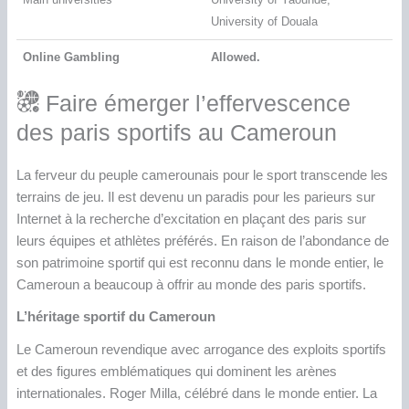
University of Douala
Online Gambling
Allowed.
Faire émerger l’effervescence
des paris sportifs au Cameroun
La ferveur du peuple camerounais pour le sport transcende les
terrains de jeu. Il est devenu un paradis pour les parieurs sur
Internet à la recherche d’excitation en plaçant des paris sur
leurs équipes et athlètes préférés. En raison de l’abondance de
son patrimoine sportif qui est reconnu dans le monde entier, le
Cameroun a beaucoup à offrir au monde des paris sportifs.
L’héritage sportif du Cameroun
Le Cameroun revendique avec arrogance des exploits sportifs
et des figures emblématiques qui dominent les arènes
internationales. Roger Milla, célébré dans le monde entier. La