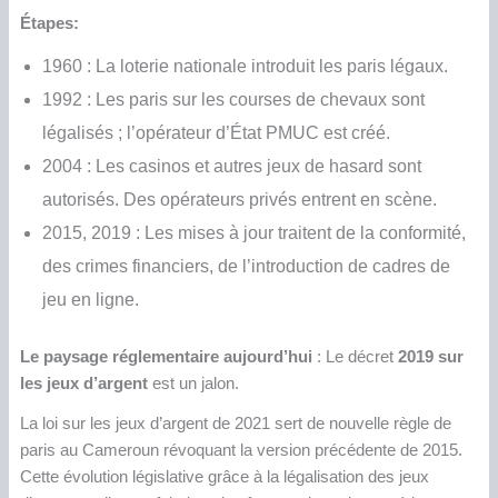
Étapes:
1960 : La loterie nationale introduit les paris légaux.
1992 : Les paris sur les courses de chevaux sont
légalisés ; l’opérateur d’État PMUC est créé.
2004 : Les casinos et autres jeux de hasard sont
autorisés. Des opérateurs privés entrent en scène.
2015, 2019 : Les mises à jour traitent de la conformité,
des crimes financiers, de l’introduction de cadres de
jeu en ligne.
Le paysage réglementaire aujourd’hui
: Le décret
2019 sur
les jeux d’argent
est un jalon.
La loi sur les jeux d’argent de 2021 sert de nouvelle règle de
paris au Cameroun révoquant la version précédente de 2015.
Cette évolution législative grâce à la légalisation des jeux