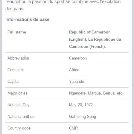
l’endroit où la passion du sport se combine avec l’excitation
des paris.
Informations de base
Full name
Republic of Cameroon
(English). La République du
Cameroun (French).
Abbreviation
Cameroon
Continent
Africa
Capital
Yaounde
Major cities
Ngandere, Maroua, Bertua, etc.
National Day
May 20, 1972
National anthem
Gathering Song
Country code
CMR