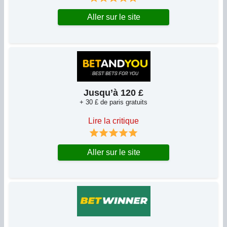
Aller sur le site
Jusqu’à 120 £
+ 30 £ de paris gratuits
Lire la critique
Aller sur le site