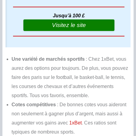
Jusqu’à 100 £
Visitez le site
Une variété de marchés sportifs
: Chez 1xBet, vous
aurez des options pour toujours. De plus, vous pouvez
faire des paris sur le football, le basket-ball, le tennis,
les courses de chevaux et d’autres événements
sportifs. Tous vos favoris, ensemble.
Cotes compétitives
: De bonnes cotes vous aideront
non seulement à gagner plus d’argent, mais aussi à
augmenter vos gains avec
1xBet
. Ces ratios sont
typiques de nombreux sports.