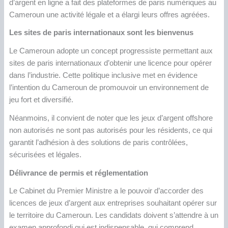
d’argent en ligne a fait des plateformes de paris numériques au
Cameroun une activité légale et a élargi leurs offres agréées.
Les sites de paris internationaux sont les bienvenus
Le Cameroun adopte un concept progressiste permettant aux
sites de paris internationaux d’obtenir une licence pour opérer
dans l’industrie. Cette politique inclusive met en évidence
l’intention du Cameroun de promouvoir un environnement de
jeu fort et diversifié.
Néanmoins, il convient de noter que les jeux d’argent offshore
non autorisés ne sont pas autorisés pour les résidents, ce qui
garantit l’adhésion à des solutions de paris contrôlées,
sécurisées et légales.
Délivrance de permis et réglementation
Le Cabinet du Premier Ministre a le pouvoir d’accorder des
licences de jeux d’argent aux entreprises souhaitant opérer sur
le territoire du Cameroun. Les candidats doivent s’attendre à un
examen approfondi qui est indispensable, qui comprend