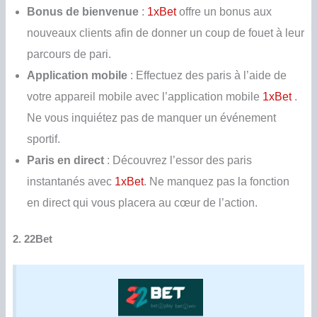
Bonus de bienvenue
:
1xBet
offre un bonus aux
nouveaux clients afin de donner un coup de fouet à leur
parcours de pari.
Application mobile
: Effectuez des paris à l’aide de
votre appareil mobile avec l’application mobile
1xBet
.
Ne vous inquiétez pas de manquer un événement
sportif.
Paris en direct
: Découvrez l’essor des paris
instantanés avec
1xBet
. Ne manquez pas la fonction
en direct qui vous placera au cœur de l’action.
2. 22Bet