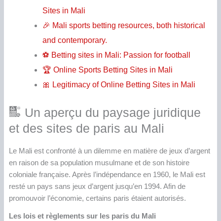
Sites in Mali
🎉 Mali sports betting resources, both historical
and contemporary.
⚽ Betting sites in Mali: Passion for football
🏆 Online Sports Be­tting Sites in Mali
🎀 Legitimacy of Online Betting Sites in Mali
Un aperçu du paysage juridique
et des sites de paris au Mali
Le Mali est confronté à un dilemme en matière de jeux d’argent
en raison de sa population musulmane et de son histoire
coloniale française. Après l’indépendance en 1960, le Mali est
resté un pays sans jeux d’argent jusqu’en 1994. Afin de
promouvoir l’économie, certains paris étaient autorisés.
Les lois et règlements sur les paris du Mali