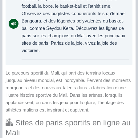
football, la boxe, le basket-ball et l’athlétisme.
Observez des pugilistes conquérants tels qu’Ismaël
Bangoura, et des légendes polyvalentes du basket-
ball comme Seydou Keita. Découvrez les lignes de
paris sur les champions du Mali avec les principaux
sites de paris. Pariez de la joie, vivez la joie des
victoires.
Le parcours sportif du Mali, qui part des terrains locaux
jusqu’au niveau mondial, est incroyable. Fervent des moments
marquants et des nouveaux talents dans la fabrication d’une
illustre histoire sportive du Mali. Dans les arènes, lorsqu’ils
applaudissent, ou dans les jeux pour la gloire, l’héritage des
athlètes maliens est inspirant et captivant.
Sites de paris sportifs en ligne au
Mali