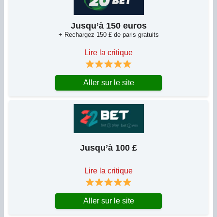
Jusqu’à 150 euros
+ Rechargez 150 £ de paris gratuits
Lire la critique
Aller sur le site
Jusqu’à 100 £
Lire la critique
Aller sur le site