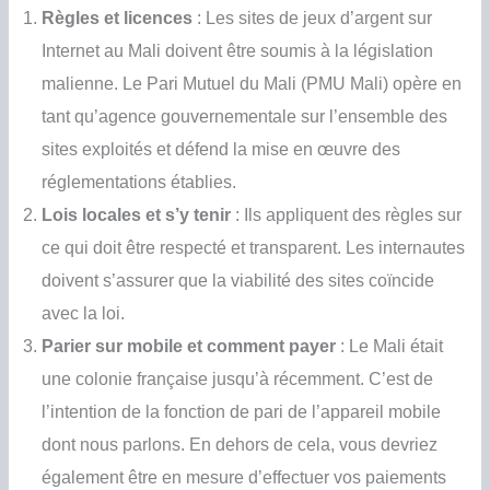
Règles et licences
: Les sites de jeux d’argent sur
Internet au Mali doivent être soumis à la législation
malienne. Le Pari Mutuel du Mali (PMU Mali) opère en
tant qu’agence gouvernementale sur l’ensemble des
sites exploités et défend la mise en œuvre des
réglementations établies.
Lois locales et s’y tenir
: Ils appliquent des règles sur
ce qui doit être respecté et transparent. Les internautes
doivent s’assurer que la viabilité des sites coïncide
avec la loi.
Parier sur mobile et comment payer
: Le Mali était
une colonie française jusqu’à récemment. C’est de
l’intention de la fonction de pari de l’appareil mobile
dont nous parlons. En dehors de cela, vous devriez
également être en mesure d’effectuer vos paiements