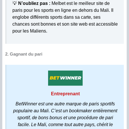
💡
N’oubliez pas :
Melbet est le meilleur site de
paris pour les sports en ligne en dehors du Mali. Il
englobe différents sports dans sa carte, ses
chances sont bonnes et son site web est accessible
pour les Maliens.
2. Gagnant du pari
Entreprenant
BetWinner est une autre marque de paris sportifs
populaire au Mali. C’est un bookmaker entièrement
sportif, de bons bonus et une procédure de pari
facile. Le Mali, comme tout autre pays, chérit le