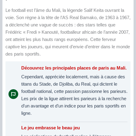
Le football est l’âme du Mali, la légende Salif Keita ouvrant la
voie. Son règne à la tête de l’AS Real Bamako, de 1963 à 1967,
a déclenché une vague de succès : des stars telles que
Frédéric « Fredi » Kanouté, footballeur africain de l’année 2007,
ont atteint les plus hauts rangs européens. Cette ferveur
captive les joueurs, qui meurent d’envie d’entrer dans le monde
des paris sportifs.
Découvrez les principales places de paris au Mali.
Cependant, appréciée localement, mais à cause des
titans du Stade, de Djoliba, du Real, qui dictent le
football national, cette passion passionne les parieurs.
Les prix de la ligue attirent les parieurs à la recherche
d’un avantage et d’un indice pour les paris sportifs en
ligne.
Le jeu embrasse le beau jeu