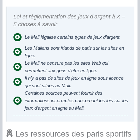
Loi et réglementation des jeux d’argent à X –
5 choses à savoir
Le Mali légalise certains types de jeux d’argent.
Les Maliens sont friands de paris sur les sites en
ligne.
Le Mali ne censure pas les sites Web qui
permettent aux gens d’être en ligne.
Il n’y a pas de sites de jeux en ligne sous licence
qui sont situés au Mali.
Certaines sources peuvent fournir des
informations incorrectes concernant les lois sur les
jeux d’argent en ligne au Mali.
Les ressources des paris sportifs