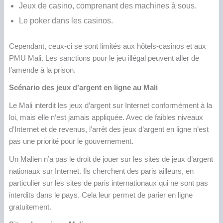
Jeux de casino, comprenant des machines à sous.
Le poker dans les casinos.
Cependant, ceux-ci se sont limités aux hôtels-casinos et aux
PMU Mali. Les sanctions pour le jeu illégal peuvent aller de
l’amende à la prison.
Scénario des jeux d’argent en ligne au Mali
Le Mali interdit les jeux d’argent sur Internet conformément à la
loi, mais elle n’est jamais appliquée. Avec de faibles niveaux
d’Internet et de revenus, l’arrêt des jeux d’argent en ligne n’est
pas une priorité pour le gouvernement.
Un Malien n’a pas le droit de jouer sur les sites de jeux d’argent
nationaux sur Internet. Ils cherchent des paris ailleurs, en
particulier sur les sites de paris internationaux qui ne sont pas
interdits dans le pays. Cela leur permet de parier en ligne
gratuitement.