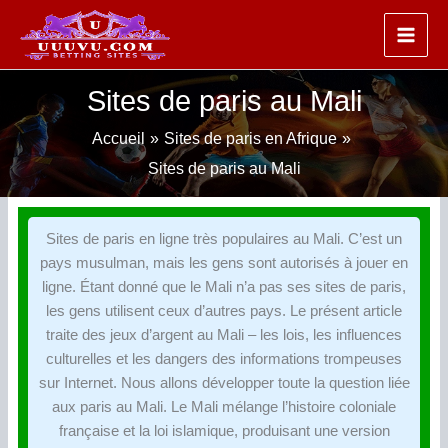
Aller
au
contenu
Sites de paris au Mali
Accueil
Sites de paris en Afrique
Sites de paris au Mali
Sites de paris en ligne très populaires au Mali. C’est un
pays musulman, mais les gens sont autorisés à jouer en
ligne. Étant donné que le Mali n’a pas ses sites de paris,
les gens utilisent ceux d’autres pays. Le présent article
traite des jeux d’argent au Mali – les lois, les influences
culturelles et les dangers des informations trompeuses
sur Internet. Nous allons développer toute la question liée
aux paris au Mali. Le Mali mélange l’histoire coloniale
française et la loi islamique, produisant une version