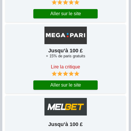
Aller sur le site
Jusqu’à 100 £
+ 15% de paris gratuits
Lire la critique
Aller sur le site
Jusqu’à 100 £