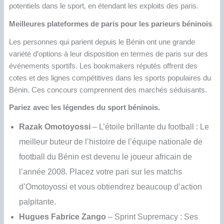
potentiels dans le sport, en étendant les exploits des paris.
Meilleures plateformes de paris pour les parieurs béninois
Les personnes qui parient depuis le Bénin ont une grande
variété d’options à leur disposition en termes de paris sur des
événements sportifs. Les bookmakers réputés offrent des
cotes et des lignes compétitives dans les sports populaires du
Bénin. Ces concours comprennent des marchés séduisants.
Pariez avec les légendes du sport béninois.
Razak Omotoyossi
– L’étoile brillante du football : Le
meilleur buteur de l’histoire de l’équipe nationale de
football du Bénin est devenu le joueur africain de
l’année 2008. Placez votre pari sur les matchs
d’Omotoyossi et vous obtiendrez beaucoup d’action
palpitante.
Hugues Fabrice Zango
– Sprint Supremacy : Ses