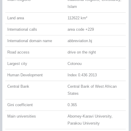
Islam
Land area
112622 km²
International calls
area code +229
International domain name
abbreviation.bj
Road access
drive on the right
Largest city
Cotonou
Human Development
Index 0.436 2013
Central Bank
Central Bank of West African
States
Gini coefficient
0.365
Main universities
Abomey-Karavi University,
Parakou University