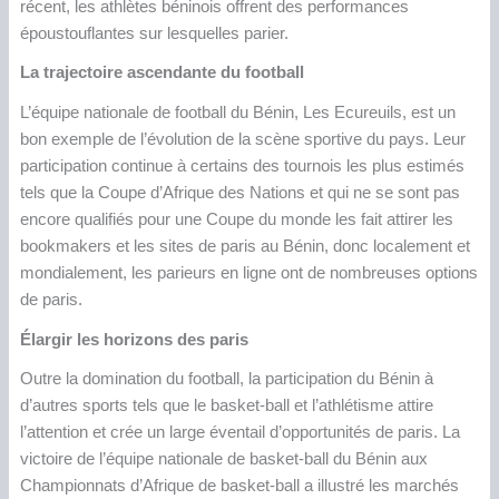
récent, les athlètes béninois offrent des performances
époustouflantes sur lesquelles parier.
La trajectoire ascendante du football
L’équipe nationale de football du Bénin, Les Ecureuils, est un
bon exemple de l’évolution de la scène sportive du pays. Leur
participation continue à certains des tournois les plus estimés
tels que la Coupe d’Afrique des Nations et qui ne se sont pas
encore qualifiés pour une Coupe du monde les fait attirer les
bookmakers et les sites de paris au Bénin, donc localement et
mondialement, les parieurs en ligne ont de nombreuses options
de paris.
Élargir les horizons des paris
Outre la domination du football, la participation du Bénin à
d’autres sports tels que le basket-ball et l’athlétisme attire
l’attention et crée un large éventail d’opportunités de paris. La
victoire de l’équipe nationale de basket-ball du Bénin aux
Championnats d’Afrique de basket-ball a illustré les marchés