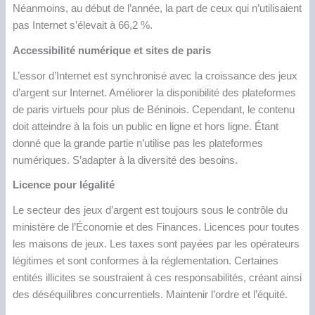
Néanmoins, au début de l’année, la part de ceux qui n’utilisaient
pas Internet s’élevait à 66,2 %.
Accessibilité numérique et sites de paris
L’essor d’Internet est synchronisé avec la croissance des jeux
d’argent sur Internet. Améliorer la disponibilité des plateformes
de paris virtuels pour plus de Béninois. Cependant, le contenu
doit atteindre à la fois un public en ligne et hors ligne. Étant
donné que la grande partie n’utilise pas les plateformes
numériques. S’adapter à la diversité des besoins.
Licence pour légalité
Le secteur des jeux d’argent est toujours sous le contrôle du
ministère de l’Économie et des Finances. Licences pour toutes
les maisons de jeux. Les taxes sont payées par les opérateurs
légitimes et sont conformes à la réglementation. Certaines
entités illicites se soustraient à ces responsabilités, créant ainsi
des déséquilibres concurrentiels. Maintenir l’ordre et l’équité.