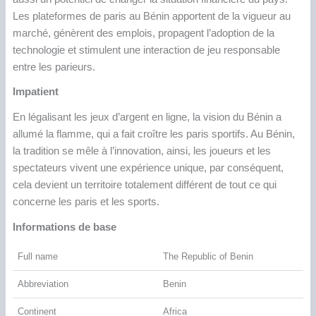
Les plateformes de paris au Bénin apportent de la vigueur au
marché, génèrent des emplois, propagent l’adoption de la
technologie et stimulent une interaction de jeu responsable
entre les parieurs.
Impatient
En légalisant les jeux d’argent en ligne, la vision du Bénin a
allumé la flamme, qui a fait croître les paris sportifs. Au Bénin,
la tradition se mêle à l’innovation, ainsi, les joueurs et les
spectateurs vivent une expérience unique, par conséquent,
cela devient un territoire totalement différent de tout ce qui
concerne les paris et les sports.
Informations de base
Full name
The Republic of Benin
Abbreviation
Benin
Continent
Africa