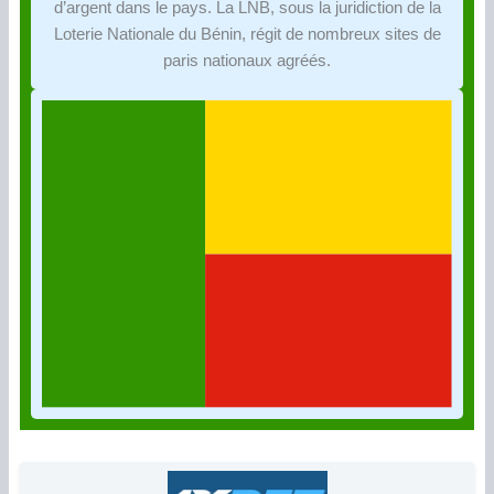
d’argent dans le pays. La LNB, sous la juridiction de la
Loterie Nationale du Bénin, régit de nombreux sites de
paris nationaux agréés.