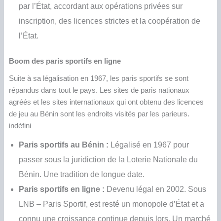
par l’État, accordant aux opérations privées sur
inscription, des licences strictes et la coopération de
l’État.
Boom des paris sportifs en ligne
Suite à sa légalisation en 1967, les paris sportifs se sont
répandus dans tout le pays. Les sites de paris nationaux
agréés et les sites internationaux qui ont obtenu des licences
de jeu au Bénin sont les endroits visités par les parieurs.
indéfini
Paris sportifs au Bénin :
Légalisé en 1967 pour
passer sous la juridiction de la Loterie Nationale du
Bénin. Une tradition de longue date.
Paris sportifs en ligne :
Devenu légal en 2002. Sous
LNB – Paris Sportif, est resté un monopole d’État et a
connu une croissance continue depuis lors. Un marché