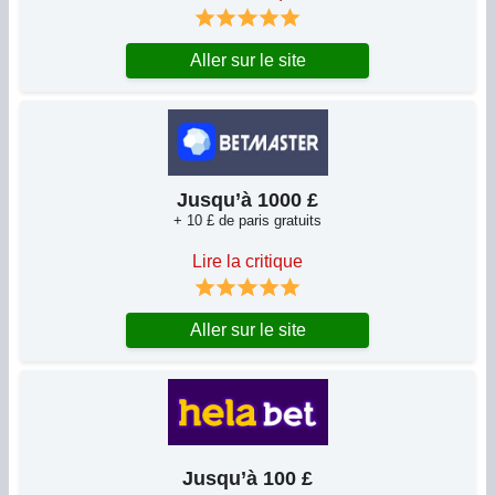
Aller sur le site
Jusqu’à 1000 £
+ 10 £ de paris gratuits
Lire la critique
Aller sur le site
Jusqu’à 100 £