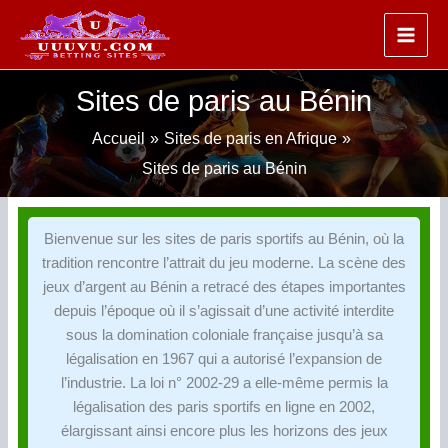
Aller
au
contenu
Sites de paris au Bénin
Accueil
Sites de paris en Afrique
Sites de paris au Bénin
Bienvenue sur les sites de paris sportifs au Bénin, où la
tradition rencontre l’attrait du jeu moderne. La scène des
jeux d’argent au Bénin a retracé des étapes importantes
depuis l’époque où il s’agissait d’une activité interdite
sous la domination coloniale française jusqu’à sa
légalisation en 1967 qui a autorisé l’expansion de
l’industrie. La loi n° 2002-29 a elle-même permis la
légalisation des paris sportifs en ligne en 2002,
élargissant ainsi encore plus les horizons des jeux