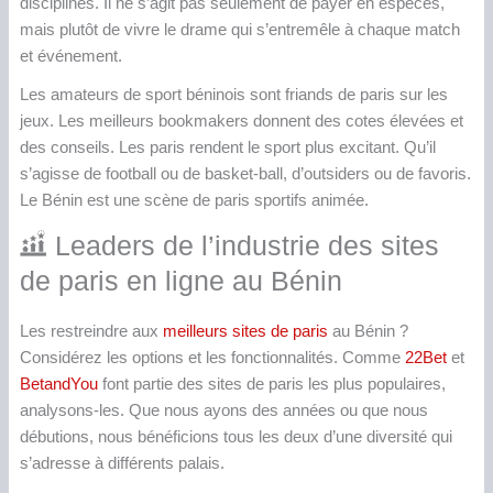
disciplines. Il ne s’agit pas seulement de payer en espèces,
mais plutôt de vivre le drame qui s’entremêle à chaque match
et événement.
Les amateurs de sport béninois sont friands de paris sur les
jeux. Les meilleurs bookmakers donnent des cotes élevées et
des conseils. Les paris rendent le sport plus excitant. Qu’il
s’agisse de football ou de basket-ball, d’outsiders ou de favoris.
Le Bénin est une scène de paris sportifs animée.
Leaders de l’industrie des sites
de paris en ligne au Bénin
Les restreindre aux
meilleurs sites de paris
au Bénin ?
Considérez les options et les fonctionnalités. Comme
22Bet
et
BetandYou
font partie des sites de paris les plus populaires,
analysons-les. Que nous ayons des années ou que nous
débutions, nous bénéficions tous les deux d’une diversité qui
s’adresse à différents palais.