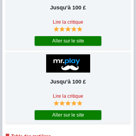
Jusqu’à 100 £
Lire la critique
Aller sur le site
Jusqu’à 100 £
Lire la critique
Aller sur le site