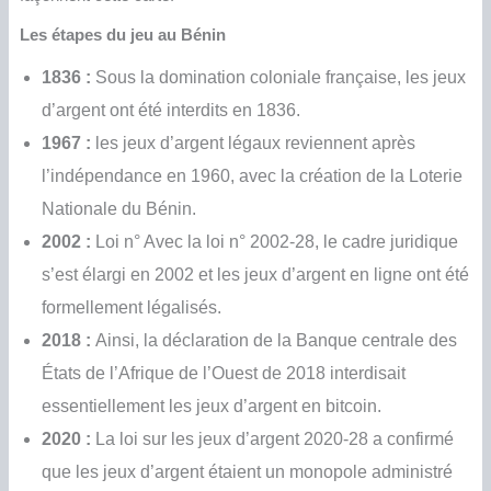
Les étapes du jeu au Bénin
1836 :
Sous la domination coloniale française, les jeux
d’argent ont été interdits en 1836.
1967 :
les jeux d’argent légaux reviennent après
l’indépendance en 1960, avec la création de la Loterie
Nationale du Bénin.
2002 :
Loi n° Avec la loi n° 2002-28, le cadre juridique
s’est élargi en 2002 et les jeux d’argent en ligne ont été
formellement légalisés.
2018 :
Ainsi, la déclaration de la Banque centrale des
États de l’Afrique de l’Ouest de 2018 interdisait
essentiellement les jeux d’argent en bitcoin.
2020 :
La loi sur les jeux d’argent 2020-28 a confirmé
que les jeux d’argent étaient un monopole administré