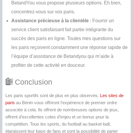
BetandYou vous propose plusieurs options. Eh bien,
concentrez-vous sur vos paris.
Assistance précieuse à la clientèle
: Fournir un
service client satisfaisant fait partie intégrante du
succès des paris en ligne. Toutes mes questions sur
les paris reçoivent constamment une réponse rapide de
l’équipe d’assistance de Betandyou qui m’aide à
profiter de cette activité en douceur.
Conclusion
Les paris sportifs sont de plus en plus observés.
Les sites de
paris
au Bénin vous offriront l’expérience de premier ordre
associée à cela. Ils offrent de nombreuses options de jeux,
offrent d’excellentes cotes d’enjeu et un bonus pour la
compétition. Tous les sports, du football au basket-ball,
élargissent leur base de fans et sont la possibilité de parier