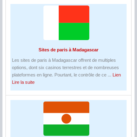
de
paris
à
Djibouti
Sites de paris à Madagascar
Les sites de paris à Madagascar offrent de multiples
options, dont six casinos terrestres et de nombreuses
plateformes en ligne. Pourtant, le contrôle de ce ...
Lien
about
Lire la suite
Sites
de
paris
à
Madagascar